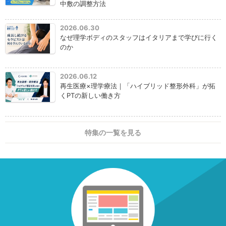
中敷の調整方法
2026.06.30
なぜ理学ボディのスタッフはイタリアまで学びに行く
のか
2026.06.12
再生医療×理学療法｜「ハイブリッド整形外科」が拓
くPTの新しい働き方
特集の一覧を見る