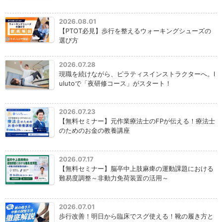
2026.08.01
【PTOT必見】歩行を整えるウォーキングシューズの
選び方
2026.07.28
現職を続けながら、ピラティスインストラクターへ。l
ulutoで「夜研修コース」がスタート！
2026.07.23
【無料セミナー】元作業療法士のFPが伝える！療法士
のためのお金の教養講座
2026.07.17
【無料セミナー】脳卒中上肢麻痺の運動課題における
難易度調整～非動力免荷装置の活用～
2026.07.01
歩行改善！明日から臨床でスグ使える！靴の履き方と