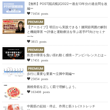
【無料】POST国試模試2022ー過去13年分の過去問を改
編ー
71654 posts
PREMIUM
【アーカイブ】明日から実践できる！膝関節周囲の解剖
と機能障害 〜評価と運動療法を学ぶ若手PT向けセミナ
ー〜
3815 posts
PREMIUM
疾患や障害を負い揺れ動く感情～アンビバレンスとは～
17451 posts
PREMIUM
歩行に重要な要素〜立脚中期編〜
25054 posts
腕橈骨筋を正しく図で理解しよう。
163408 posts
中殿筋の起始・停止、作用と筋トレ/ストレッチ