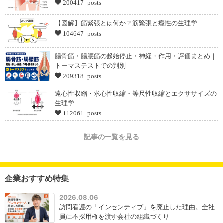
200417 posts
【図解】筋緊張とは何か？筋緊張と痙性の生理学
104647 posts
腸骨筋・腸腰筋の起始停止・神経・作用・評価まとめ｜
トーマステストでの判別
209318 posts
遠心性収縮・求心性収縮・等尺性収縮とエクササイズの
生理学
112061 posts
記事の一覧を見る
企業おすすめ特集
2026.08.06
訪問看護の「インセンティブ」を廃止した理由。全社
員に不採用権を渡す会社の組織づくり