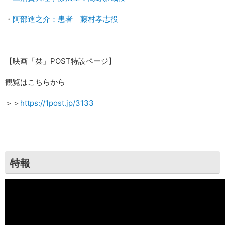
・
阿部進之介：患者 藤村孝志役
【映画「栞」POST特設ページ】
観覧はこちらから
＞＞
https://1post.jp/3133
特報