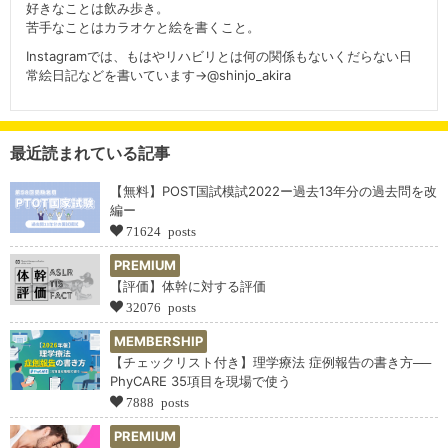
好きなことは飲み歩き。
苦手なことはカラオケと絵を書くこと。
Instagramでは、もはやリハビリとは何の関係もないくだらない日
常絵日記などを書いています→@shinjo_akira
最近読まれている記事
【無料】POST国試模試2022ー過去13年分の過去問を改
編ー
71624 posts
PREMIUM
【評価】体幹に対する評価
32076 posts
MEMBERSHIP
【チェックリスト付き】理学療法 症例報告の書き方──
PhyCARE 35項目を現場で使う
7888 posts
PREMIUM