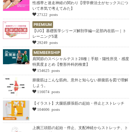
性感帯と迷走神経の関わり【理学療法士がセックスにつ
いて本気で考えてみた】
27122 posts
PREMIUM
【UG】基礎医学シリーズ解剖学編―足部内在筋―｜ト
レーニング5選
29249 posts
MEMBERSHIP
肩関節のスペシャルテスト28種｜手順・陽性所見・感度
特異度まとめ【整形外科的検査】
154625 posts
腓腹筋はこんな筋肉。意外と知らない腓腹筋を図で理解
しよう。
116074 posts
【イラスト】大腿筋膜張筋の起始・停止とストレッチ
104606 posts
上腕三頭筋の起始・停止、支配神経からストレッチ、ト