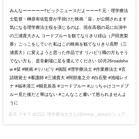
みんなーーーーー‼️ビックニュースだよーーー‼️ 元・理学療法
士監督・榊原有佑監督が手掛けた映画「栞」が公開されます
気になる理学療法士役を演じるのは、現在高嶺の花に出演中
の三浦貴大さん コードブルーを観てなりきり緋山（戸田恵梨
香）ごっこをしていた私はこの映画を観てなりきり高野（三
浦貴大）に変えようと思った作品です リハビリ職の方もそう
でない方も、是非劇場に足を運んでください 10月26roadsho
w #栞 #映画 #リハビリ #病院 #理学療法士 #作業療法士 #言
語聴覚士 #看護師 #三浦貴大 #阿部進之介 #白石聖 #池端レイ
ナ #福本清三 #鶴見辰吾 #コードブルー #ぶっちゃけコードブ
ルー見た後だと華はない #こんなこと書いて怒られませんよ
うに
新庄 アキラ 絵日記 理学療法士
さん(@shinjo_akira)がシェアした投稿 -