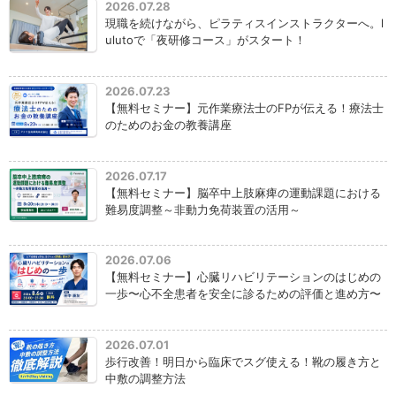
2026.07.28
現職を続けながら、ピラティスインストラクターへ。l
ulutoで「夜研修コース」がスタート！
2026.07.23
【無料セミナー】元作業療法士のFPが伝える！療法士
のためのお金の教養講座
2026.07.17
【無料セミナー】脳卒中上肢麻痺の運動課題における
難易度調整～非動力免荷装置の活用～
2026.07.06
【無料セミナー】心臓リハビリテーションのはじめの
一歩〜心不全患者を安全に診るための評価と進め方〜
2026.07.01
歩行改善！明日から臨床でスグ使える！靴の履き方と
中敷の調整方法