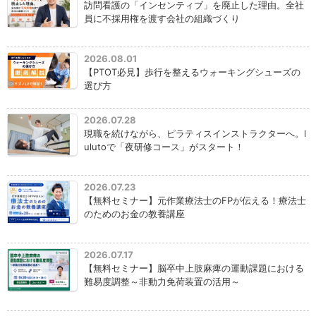
訪問看護の「インセンティブ」を廃止した理由。全社
員に不採用権を渡す会社の組織づくり
2026.08.01
【PTOT必見】歩行を整えるウォーキングシューズの
選び方
2026.07.28
現職を続けながら、ピラティスインストラクターへ。l
ulutoで「夜研修コース」がスタート！
2026.07.23
【無料セミナー】元作業療法士のFPが伝える！療法士
のためのお金の教養講座
2026.07.17
【無料セミナー】脳卒中上肢麻痺の運動課題における
難易度調整～非動力免荷装置の活用～