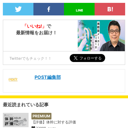
「いいね!」
で
最新情報をお届け！
Twitterでもチェック！！
POST編集部
最近読まれている記事
PREMIUM
【評価】体幹に対する評価
32098 posts