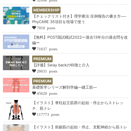
MEMBERSHIP
【チェックリスト付き】理学療法 症例報告の書き方──
PhyCARE 35項目を現場で使う
7910 posts
【無料】POST国試模試2022ー過去13年分の過去問を改
編ー
71637 posts
PREMIUM
【評価】Sway backの特徴と介入
20631 posts
PREMIUM
基礎医学シリーズ解剖学編―縫工筋―
45620 posts
【イラスト】脊柱起立筋群の起始・停止からストレッ
チ、筋トレ
117773 posts
【イラスト】前鋸筋の起始・停止、支配神経から筋トレ