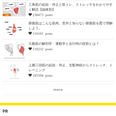
三角筋の起始・停止と筋トレ、ストレッチをわかりやす
く解説【線維別】
238473 posts
腓腹筋はこんな筋肉。意外と知らない腓腹筋を図で理解
しよう。
116101 posts
大殿筋の解剖学・運動学と歩行時の役割とは？
110232 posts
上腕三頭筋の起始・停止、支配神経からストレッチ、ト
レーニング
185594 posts
more
PR