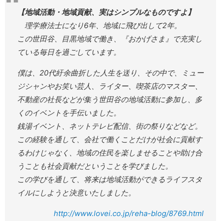
【地域活動・地域貢献、実はシンプルなものですよ】
理学療法士になり6年、地域に飛び出して2年。
この世田谷、目黒地域で働き、『おかげさま』で充実し
ている毎日を過ごしています。
僕は、20代紆余曲折した人生を送り、その中で、ミュー
ジシャンやお笑い芸人、ライター、喫茶店のマスター、
不動産の社長などが集う世田谷の地域活動に参加し、多
くのイベントを手伝いました。
銭湯イベント、ネットテレビ配信、街の祭りなどなど。
この経験を通して、会社で働くことだけが社会に貢献す
るわけじゃなく、地域の住民を楽しませることや助け合
うことも社会貢献だということを学びました。
この学びを通して、将来は地域活動ができるライフスタ
イルにしようと決意いたしました。
http://www.lovei.co.jp/reha-blog/8769.html