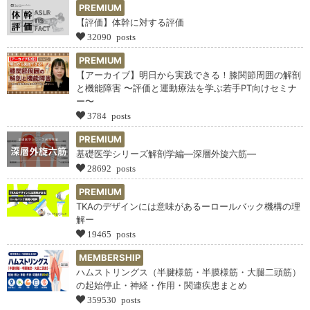
PREMIUM
【評価】体幹に対する評価
32090 posts
PREMIUM
【アーカイブ】明日から実践できる！膝関節周囲の解剖
と機能障害 〜評価と運動療法を学ぶ若手PT向けセミナ
ー〜
3784 posts
PREMIUM
基礎医学シリーズ解剖学編―深層外旋六筋―
28692 posts
PREMIUM
TKAのデザインには意味があるーロールバック機構の理
解ー
19465 posts
MEMBERSHIP
ハムストリングス（半腱様筋・半膜様筋・大腿二頭筋）
の起始停止・神経・作用・関連疾患まとめ
359530 posts