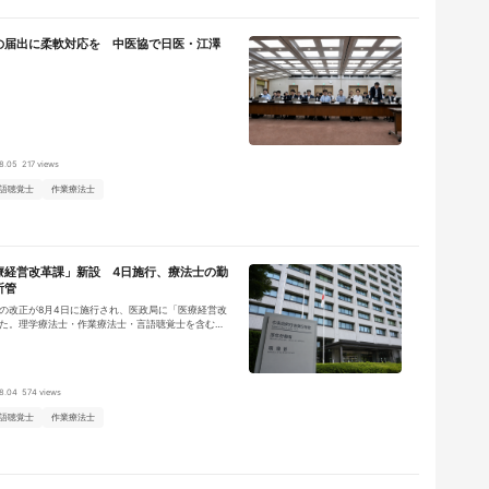
の届出に柔軟対応を 中医協で日医・江澤
8.05
217 views
語聴覚士
作業療法士
療経営改革課」新設 4日施行、療法士の勤
所管
の改正が8月4日に施行され、医政局に「医療経営改
た。理学療法士・作業療法士・言語聴覚士を含む医
者の勤務環境の改善は、医事課から新しい課へ移
8.04
574 views
語聴覚士
作業療法士