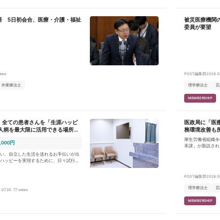
塔 5日初会合、医療・介護・福祉
被災医療機関
委員が要望
iews
POST編集部
2026.0
作業療法士
理学療法士
言
MEMBERSHIP
、全ての患者さんを「生涯ハッピ
医政局に「医
・人柄を最大限に活用できる場所で
務環境改善も
せんか。
厚生労働省組織令
,000円
革課」が新設され
師以外の医療関係
い、自立した生活を送れるお手伝いが出
る。
ハッピーを実現するために、日々試行錯
います。 我々と共に一緒に考え、実践
できるようにあなたの力をお貸しくださ
POST編集部
2026.0
者さんに向き合って頂きます。自身の技
理学療法士
言
.07.30
77 views
はなく、他部門との連携を図りながら一
して頂きます。 専門家として業
MEMBERSHIP
どうすれば健幸寿命を高めることができ
柔軟に対応して頂けるような方を望んで
善率を上げていけるような方を募集して