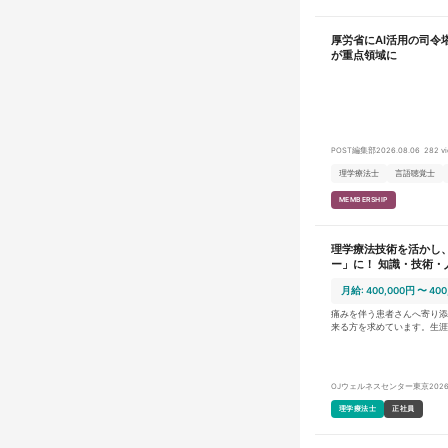
厚労省にAI活用の司令
が重点領域に
POST編集部
2026.08.06
282 v
理学療法士
言語聴覚士
MEMBERSHIP
理学療法技術を活かし
ー」に！ 知識・技術
一緒に頂点を目指しま
月給: 400,000円 〜 400
痛みを伴う患者さんへ寄り添
来る方を求めています。生涯
誤しながら業務に取り組んで
し、「生涯ハッピー」を実現
い 理学療法士としての役割は、単に運動療法を行うという事ではな
く、全身を見ていく立場で患
OJウェルネスセンター東京
2026
術や専門知識のみに偏るので
人の患者さんを改善させるために尽力
理学療法士
正社員
務に向き合うだけでなく、「
るか」という視点を持って、
います。本気で取り組み、改