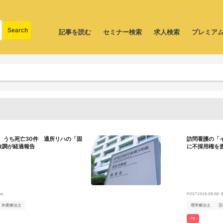
記事を読む
セミナー検索
求人検索
プレミア
、うち死亡30件 通所リハの「固
訪問看護の「
故調が経過報告
に不採用権を
ws
POST
2026.08.06
作業療法士
理学療法士
言
PR