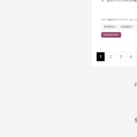
手。既存ホームの大半が対象
告し、年内に政省令を公布す
POST編集部
2026.07.29
402 vi
理学療法士
言語聴覚士
MEMBERSHIP
1
2
3
4
F