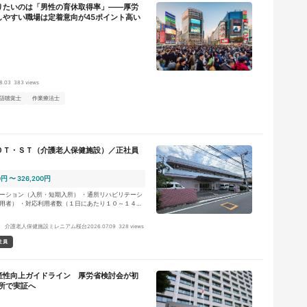
りたいのは「男性の育休取得率」――厚労
しやすい職場は定着意向が45ポイント高い
8.03
383 views
語聴覚士
作業療法士
ＯＴ・ＳＴ（介護老人保健施設）／正社員
0円 〜 326,200円
ーション（入所・短期入所） ・通所リハビリテーシ
用者） ・対応利用者数（１日にあたり１０～１４
ビリテーション／集団リハビリテーションの提供 ・施
ト／地域に関連した委託業務等の対応を実施 ・個人
 介護老人保健施設ミレニアム桜台
2026.07.09
328 views
ハビリテーション科全体で利用者様の対応を実施 ・
務（家屋調査や担当者会議等）を段階的に担当して
社員
３ヶ月の試用期間・研修期間を得て、進捗に応じ業務
産性向上ガイドライン 厚労省検討会が初
所で実証へ