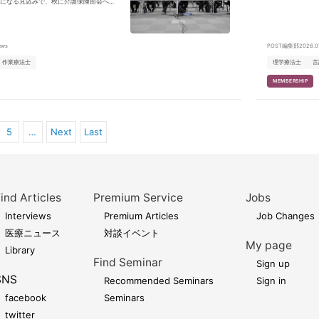
になる見込みで、秋に介護保険部会へ報
るスケジュールが示された。
ews
POST編集部
2026.0
作業療法士
理学療法士
言
MEMBERSHIP
5
…
Next
Last
ind Articles
Premium Service
Jobs
Interviews
Premium Articles
Job Changes
医療ニュース
対談イベント
My page
Library
Find Seminar
Sign up
SNS
Recommended Seminars
Sign in
facebook
Seminars
twitter