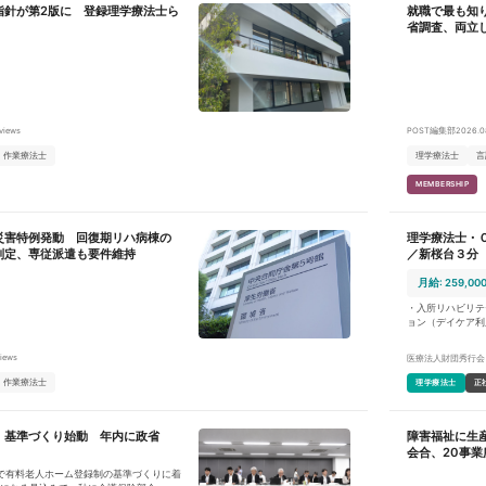
指針が第2版に 登録理学療法士ら
就職で最も知
自のウェルネスプログラムを行っている
省調査、両立
疾患が起因となる症状の改善に取り組んで
者様を受け入れ、各施術の介入に取り組
としつつ、「腰痛治療効果100%」を目指
の患者様にも運動療法に加え東洋医学、
ディカルリラクゼーション、独自の食事
術を介入することで「介護度を下げられ
views
POST編集部
2026.0
しております患
れていきたいと考えており、 弊社で
作業療法士
理学療法士
言
直し、自らの気づき、行動できる身体作
ル面を含め、身体全体の症状にアプロー
MEMBERSHIP
つくりを心がけております。患者様には
することを目標にリハビリに励んでいた
災害特例発動 回復期リハ病棟の
理学療法士・
などの起因となる症状を改善するにあた
緩和が難しい症例が多数ある為、腰痛治
判定、専従派遣も要件維持
／新桜台３分
理学療法士、鍼灸師、美容師、調理師と
ナルが集結する唯一無二の施設でもあり
月給: 259,00
生を健康な身体で幸せに生きること。
・入所リハビリテ
ョン（デイケア利
名） ・個別リハ
設内行事のサポー
views
医療法人財団秀行会
担当制ではなくリ
書類業務や訪問業
作業療法士
理学療法士
正
いただきます ・
を分配します
、基準づくり始動 年内に政省
障害福祉に生
会合、20事業
で有料老人ホーム登録制の基準づくりに着