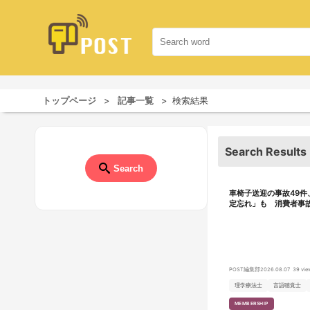
トップページ
記事一覧
検索結果
Search Results
Search
車椅子送迎の事故49件
定忘れ」も 消費者事
POST編集部
2026.08.07
39 vie
理学療法士
言語聴覚士
MEMBERSHIP