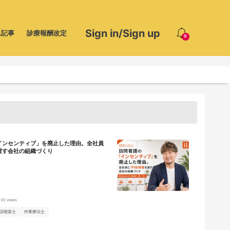
Sign in/Sign up
ム記事
診療報酬改定
0
インセンティブ」を廃止した理由。全社員
渡す会社の組織づくり
930 views
語聴覚士
作業療法士