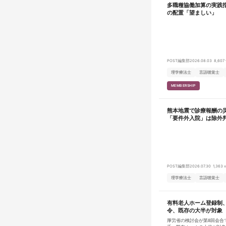
多職種協働加算の実践
おります。 OJウェルネスセンターでは、ILC国際腰痛クリニックにて
治療、診察した方を対象に独
の配置「望ましい」
施設になります。 主に腰部
おり、新たに介護度が高い患
んでいきます。 【OJウェルネスセンターの理念】 「健康寿命（健幸
寿命）を高める」ことを理念
しています！介護度をお持ち
インド医学を中心に鍼灸、メ
療法、美健幸プログラムの施
POST編集部
2026.08.03
8,607 
る」ことが昨今わかってきました。 当施設を心待ちに
者様をひとりでも多く受け入
理学療法士
言語聴覚士
は、患者さんのお身体を【見
り】のため生活習慣、メンタ
MEMBERSHIP
チし、心身ともに健幸な身体
自宅でのセルフケアーを継続
だいております。 提携先のILC国際腰痛クリニック監修のもと、椎間
熊本地震で診療報酬の
板変性や腰椎椎間板ヘルニア
り、運動療法だけでは症状の
「要件外入院」は除外
療後のフォローアップとして
いった様々なプロフェッショ
ます。 ※健幸・・・人
POST編集部
2026.07.30
1,363 
理学療法士
言語聴覚士
有料老人ホーム登録制
令、既存の大半が対象
厚労省の検討会が第8回会合