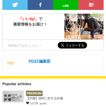
「いいね!」
で
最新情報をお届け！
Twitterでもチェック！！
POST編集部
Popular articles
PREMIUM
【評価】体幹に対する評価
32159 posts