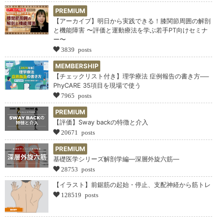
PREMIUM
【アーカイブ】明日から実践できる！膝関節周囲の解剖
と機能障害 〜評価と運動療法を学ぶ若手PT向けセミナ
ー〜
3839 posts
MEMBERSHIP
【チェックリスト付き】理学療法 症例報告の書き方──
PhyCARE 35項目を現場で使う
7965 posts
PREMIUM
【評価】Sway backの特徴と介入
20671 posts
PREMIUM
基礎医学シリーズ解剖学編―深層外旋六筋―
28753 posts
【イラスト】前鋸筋の起始・停止、支配神経から筋トレ
128519 posts