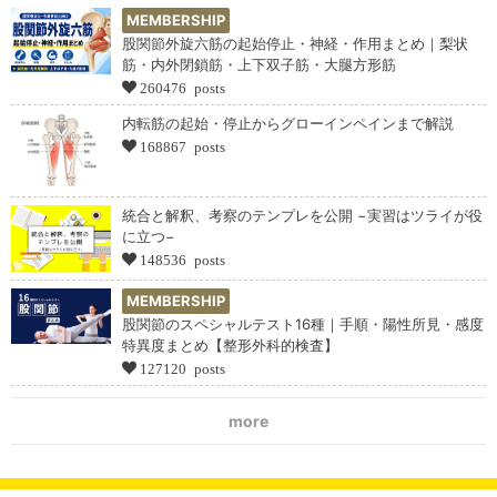
MEMBERSHIP
股関節外旋六筋の起始停止・神経・作用まとめ｜梨状
筋・内外閉鎖筋・上下双子筋・大腿方形筋
260476 posts
内転筋の起始・停止からグローインペインまで解説
168867 posts
統合と解釈、考察のテンプレを公開 −実習はツライが役
に立つ−
148536 posts
MEMBERSHIP
股関節のスペシャルテスト16種｜手順・陽性所見・感度
特異度まとめ【整形外科的検査】
127120 posts
more