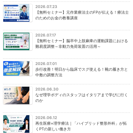
2026.07.23
【無料セミナー】元作業療法士のFPが伝える！療法士
のためのお金の教養講座
2026.07.17
【無料セミナー】脳卒中上肢麻痺の運動課題における
難易度調整～非動力免荷装置の活用～
2026.07.01
歩行改善！明日から臨床でスグ使える！靴の履き方と
中敷の調整方法
2026.06.30
なぜ理学ボディのスタッフはイタリアまで学びに行く
のか
2026.06.12
再生医療×理学療法｜「ハイブリッド整形外科」が拓
くPTの新しい働き方