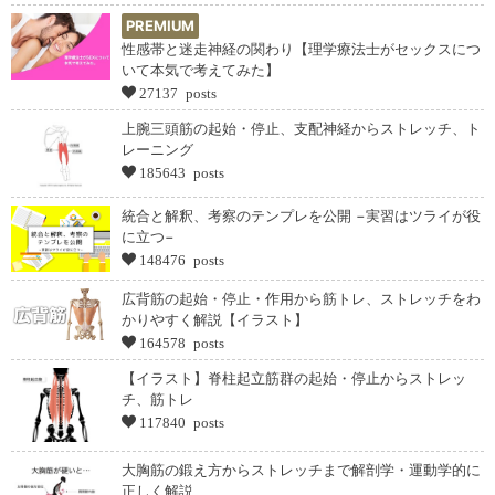
PREMIUM
性感帯と迷走神経の関わり【理学療法士がセックスにつ
いて本気で考えてみた】
27137 posts
上腕三頭筋の起始・停止、支配神経からストレッチ、ト
レーニング
185643 posts
統合と解釈、考察のテンプレを公開 −実習はツライが役
に立つ−
148476 posts
広背筋の起始・停止・作用から筋トレ、ストレッチをわ
かりやすく解説【イラスト】
164578 posts
【イラスト】脊柱起立筋群の起始・停止からストレッ
チ、筋トレ
117840 posts
大胸筋の鍛え方からストレッチまで解剖学・運動学的に
正しく解説