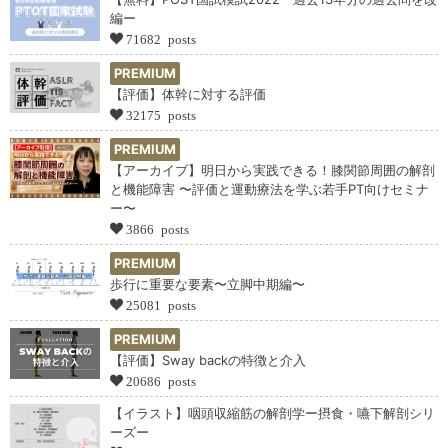
編ー
71682 posts
PREMIUM
【評価】体幹に対する評価
32175 posts
PREMIUM
【アーカイブ】明日から実践できる！膝関節周囲の解剖
と機能障害 〜評価と運動療法を学ぶ若手PT向けセミナ
ー〜
3866 posts
PREMIUM
歩行に重要な要素〜立脚中期編〜
25081 posts
PREMIUM
【評価】Sway backの特徴と介入
20686 posts
【イラスト】咽頭収縮筋の解剖学ー摂食・嚥下解剖シリ
ーズー