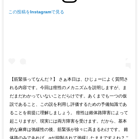
この投稿をInstagramで見る
【筋緊張ってなんだ？】 さぁ本日は、ひじょーによく質問さ
れる内容です。今回は痙性のメカニズムを説明しますが、ま
だまだわかっていないことだらけです。あくまでも一つの仮
説であること、この説を利用し評価するための予備知識であ
ることを前提に理解しましょう。 痙性は錐体路障害によって
起こりますが、現実には両方障害を受けます。だから、基本
的な麻痺は弛緩性の後、筋緊張が徐々に高まるわけです。 錐
体路のみであれば、αが抑制されて弛緩したままですよね？こ