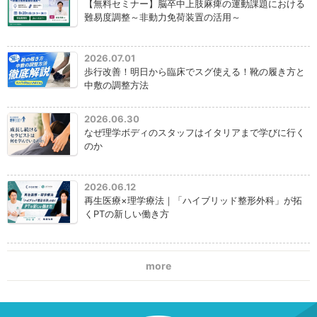
【無料セミナー】脳卒中上肢麻痺の運動課題における
難易度調整～非動力免荷装置の活用～
2026.07.01
歩行改善！明日から臨床でスグ使える！靴の履き方と
中敷の調整方法
2026.06.30
なぜ理学ボディのスタッフはイタリアまで学びに行く
のか
2026.06.12
再生医療×理学療法｜「ハイブリッド整形外科」が拓
くPTの新しい働き方
more