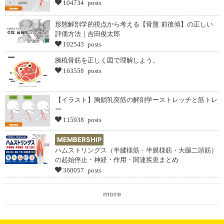
104734 posts
形態解剖学的視点から考える【骨盤 前後傾】の正しい
評価方法｜吉田俊太郎
102543 posts
腕橈骨筋を正しく図で理解しよう。
163558 posts
【イラスト】胸鎖乳突筋の解剖学ーストレッチと筋トレ
ー
115938 posts
MEMBERSHIP
ハムストリングス（半腱様筋・半膜様筋・大腿二頭筋）
の起始停止・神経・作用・関連疾患まとめ
360057 posts
more