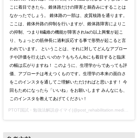
こに着目できたら、錐体路だけの障害と鵜呑みにすることは
なかったでしょう。 錐体路の一部は、皮質核路を通ります。
ここは、錐体外路の抑制を行いますが、錐体路障害によりこ
の抑制、つまりⅡ繊維の機能が障害されIaの以上興奮が起こ
り、ちょっとの筋伸長に過剰反応する事で形勢が起こると言
われています。 ということは、それに対してどんなアプロー
チや評価を行えばいいのか？もちろんIbにも着目すると臨床
の幅は広がりますね！ このように、生理学からであっても評
価、アプローチは考えつくものです。生理学の本来の面白さ
をこのインスタを通してご理解いただければと思います！ 今
回もためになったら「いいね」をお願いします みんなにも、
このインスタを教えてあげてください！
PTOT国試・勉強法解説@イマイ
(@post_rehabilitation.media)がシェアした投稿 -