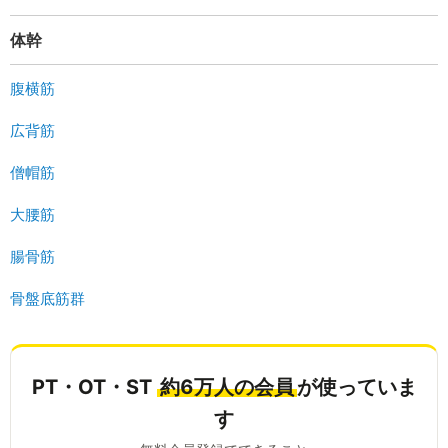
体幹
腹横筋
広背筋
僧帽筋
大腰筋
腸骨筋
骨盤底筋群
PT・OT・ST
約6万人の会員
が使っていま
す