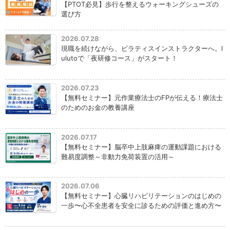
【PTOT必見】歩行を整えるウォーキングシューズの
選び方
2026.07.28
現職を続けながら、ピラティスインストラクターへ。l
ulutoで「夜研修コース」がスタート！
2026.07.23
【無料セミナー】元作業療法士のFPが伝える！療法士
のためのお金の教養講座
2026.07.17
【無料セミナー】脳卒中上肢麻痺の運動課題における
難易度調整～非動力免荷装置の活用～
2026.07.06
【無料セミナー】心臓リハビリテーションのはじめの
一歩〜心不全患者を安全に診るための評価と進め方〜