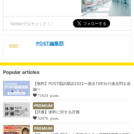
Twitterでもチェック！！
POST編集部
Popular articles
【無料】POST国試模試2022ー過去13年分の過去問を改
編ー
71624 posts
PREMIUM
【評価】体幹に対する評価
32076 posts
PREMIUM