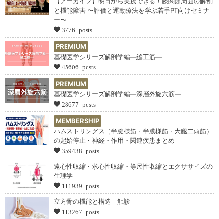
【アーカイブ】明日から実践できる！膝関節周囲の解剖
と機能障害 〜評価と運動療法を学ぶ若手PT向けセミナ
ー〜
3776 posts
PREMIUM
基礎医学シリーズ解剖学編―縫工筋―
45606 posts
PREMIUM
基礎医学シリーズ解剖学編―深層外旋六筋―
28677 posts
MEMBERSHIP
ハムストリングス（半腱様筋・半膜様筋・大腿二頭筋）
の起始停止・神経・作用・関連疾患まとめ
359438 posts
遠心性収縮・求心性収縮・等尺性収縮とエクササイズの
生理学
111939 posts
立方骨の機能と構造｜触診
113267 posts