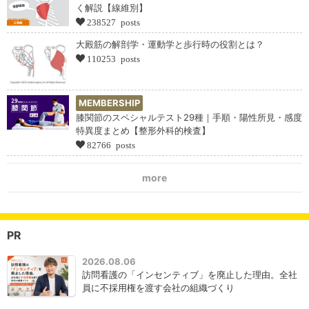
く解説【線維別】
238527 posts
大殿筋の解剖学・運動学と歩行時の役割とは？
110253 posts
MEMBERSHIP
膝関節のスペシャルテスト29種｜手順・陽性所見・感度
特異度まとめ【整形外科的検査】
82766 posts
more
PR
2026.08.06
訪問看護の「インセンティブ」を廃止した理由。全社
員に不採用権を渡す会社の組織づくり