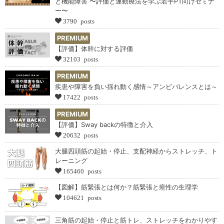
と機能障害 〜評価と運動療法を学ぶ若手PT向けセミナ
ー〜
3790 posts
PREMIUM
【評価】体幹に対する評価
32103 posts
PREMIUM
疾患や障害を負い揺れ動く感情～アンビバレンスとは～
17422 posts
PREMIUM
【評価】Sway backの特徴と介入
20632 posts
大腿四頭筋の起始・停止、支配神経からストレッチ、ト
レーニング
165460 posts
【図解】筋緊張とは何か？筋緊張と痙性の生理学
104621 posts
三角筋の起始・停止と筋トレ、ストレッチをわかりやす