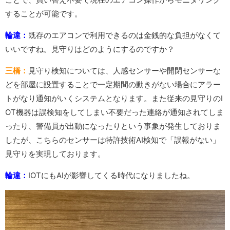
することが可能です。
輪違：
既存のエアコンで利用できるのは金銭的な負担がなくて
いいですね。見守りはどのようにするのですか？
三橋：
見守り検知については、人感センサーや開閉センサーな
どを部屋に設置することで一定期間の動きがない場合にアラー
トがなり通知がいくシステムとなります。また従来の見守りのI
OT機器は誤検知をしてしまい不要だった連絡が通知されてしま
ったり、警備員が出動になったりという事象が発生しておりま
したが、こちらのセンサーは特許技術AI検知で「誤報がない」
見守りを実現しております。
輪違：
IOTにもAIが影響してくる時代になりましたね。