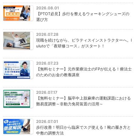
2026.08.01
【PTOT必見】歩行を整えるウォーキングシューズの
選び方
2026.07.28
現職を続けながら、ピラティスインストラクターへ。l
ulutoで「夜研修コース」がスタート！
2026.07.23
【無料セミナー】元作業療法士のFPが伝える！療法士
のためのお金の教養講座
2026.07.17
【無料セミナー】脳卒中上肢麻痺の運動課題における
難易度調整～非動力免荷装置の活用～
2026.07.01
歩行改善！明日から臨床でスグ使える！靴の履き方と
中敷の調整方法