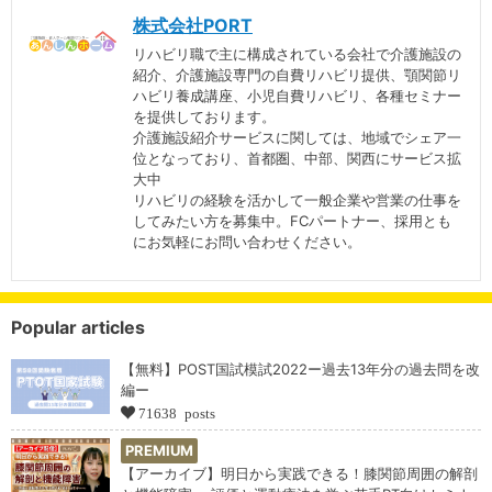
株式会社PORT
リハビリ職で主に構成されている会社で介護施設の
紹介、介護施設専門の自費リハビリ提供、顎関節リ
ハビリ養成講座、小児自費リハビリ、各種セミナー
を提供しております。
介護施設紹介サービスに関しては、地域でシェア一
位となっており、首都圏、中部、関西にサービス拡
大中
リハビリの経験を活かして一般企業や営業の仕事を
してみたい方を募集中。FCパートナー、採用とも
にお気軽にお問い合わせください。
Popular articles
【無料】POST国試模試2022ー過去13年分の過去問を改
編ー
71638 posts
PREMIUM
【アーカイブ】明日から実践できる！膝関節周囲の解剖