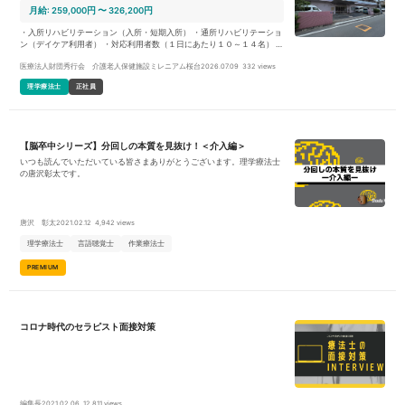
月給: 259,000円 〜 326,200円
・入所リハビリテーション（入所・短期入所） ・通所リハビリテーショ
ン（デイケア利用者） ・対応利用者数（１日にあたり１０～１４名） ・
個別リハビリテーション／集団リハビリテーションの提供 ・施設内行事
医療法人財団秀行会 介護老人保健施設ミレニアム桜台
2026.07.09
332 views
のサポート／地域に関連した委託業務等の対応を実施 ・個人担当制では
なくリハビリテーション科全体で利用者様の対応を実施 ・書類業務や訪
理学療法士
正社員
問業務（家屋調査や担当者会議等）を段階的に担当していただきます ・
３ヶ月の試用期間・研修期間を得て、進捗に応じ業務を分配します
【脳卒中シリーズ】分回しの本質を見抜け！＜介入編＞
いつも読んでいただいている皆さまありがとうございます。理学療法士
の唐沢彰太です。
唐沢 彰太
2021.02.12
4,942 views
理学療法士
言語聴覚士
作業療法士
PREMIUM
コロナ時代のセラピスト面接対策
編集長
2021.02.06
12,811 views