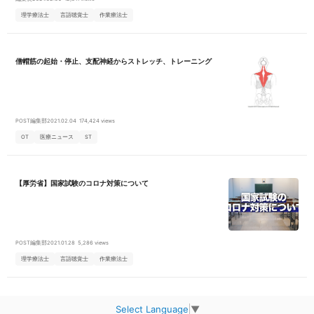
理学療法士
言語聴覚士
作業療法士
僧帽筋の起始・停止、支配神経からストレッチ、トレーニング
POST編集部
2021.02.04
174,424 views
OT
医療ニュース
ST
【厚労省】国家試験のコロナ対策について
POST編集部
2021.01.28
5,286 views
理学療法士
言語聴覚士
作業療法士
Select Language
▼