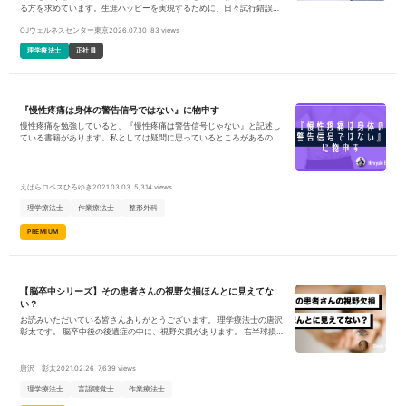
る方を求めています。生涯ハッピーを実現するために、日々試行錯誤し
ながら業務に取り組んでいます。 我々と共に一緒に考え、実践し、「生
OJウェルネスセンター東京
2026.07.30
83 views
涯ハッピー」を実現できるようにあなたの力をお貸しください 理学療法
士としての役割は、単に運動療法を行うという事ではなく、全身を見て
理学療法士
正社員
いく立場で患者さんに向き合って頂きます。自身の技術や専門知識のみ
に偏るのではなく、他部門との連携を図りながら一人の患者さんを改善
させるために尽力して頂きます。 専門家として業務に向き合うだけでな
く、「どうすれば健幸寿命を高めることができるか」という視点を持っ
て、柔軟に対応して頂けるような方を望んでいます。本気で取り組み、
『慢性疼痛は身体の警告信号ではない』に物申す
改善率を上げていけるような方を募集しております。 OJウェルネスセ
ンターでは、ILC国際腰痛クリニックにて治療、診察した方を対象に独自
慢性疼痛を勉強していると、『慢性疼痛は警告信号じゃない』と記述し
のウェルネスプログラムを行っている施設になります。 主に腰部疾患が
ている書籍があります。私としては疑問に思っているところがあるの
起因となる症状の改善に取り組んでおり、新たに介護度が高い患者様を
で、いろんな角度から本当にそうか考えてみたいと思います。
受け入れ、各施術の介入に取り組んでいきます。 【OJウェルネスセン
ターの理念】 「健康寿命（健幸寿命）を高める」ことを理念としつつ、
「腰痛治療効果100%」を目指しています！介護度をお持ちの患者様にも
えばらロペスひろゆき
2021.03.03
5,314 views
運動療法に加え東洋医学、インド医学を中心に鍼灸、メディカルリラク
ゼーション、独自の食事療法、美健幸プログラムの施術を介入すること
理学療法士
作業療法士
整形外科
で「介護度を下げられる」ことが昨今わかってきました。 当施設を心待
ちにしております患者様をひとりでも多く受け入れていきたいと考えて
PREMIUM
おり、 弊社では、患者さんのお身体を【見直し、自らの気づき、行動
できる身体作り】のため生活習慣、メンタル面を含め、身体全体の症状
にアプローチし、心身ともに健幸な身体つくりを心がけております。患
者様には自宅でのセルフケアーを継続することを目標にリハビリに励ん
【脳卒中シリーズ】その患者さんの視野欠損ほんとに見えてな
でいただいております。 提携先のILC国際腰痛クリニック監修のもと、
椎間板変性や腰椎椎間板ヘルニアなどの起因となる症状を改善するにあ
い？
たり、運動療法だけでは症状の緩和が難しい症例が多数ある為、腰痛治
お読みいただいている皆さんありがとうございます。 理学療法士の唐沢
療後のフォローアップとして理学療法士、鍼灸師、美容師、調理師とい
彰太です。 脳卒中後の後遺症の中に、視野欠損があります。 右半球損傷
った様々なプロフェッショナルが集結する唯一無二の施設でもありま
の場合、半側空間無視との鑑別が非常に重要になりますが、それ以外に
す。 ※健幸・・・人生を健康な身体で幸せに生きること。
も注意しなければならない点があります。 今回は、リハビリの臨床にお
いて視野欠損の疑いがある場合どのように対応していけば良いのかを書
唐沢 彰太
2021.02.26
7,639 views
いていきます。
理学療法士
言語聴覚士
作業療法士