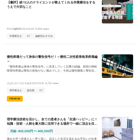
【書評】続 12人のクライエントが教えてくれる作業療法をする
うえで大切なこと
POST編集部
2021.04.05
5,094 views
作業療法士
OT
編集部おすすめ
慢性疼痛だって身体の警告信号だ！～慢性二次性筋骨格系疼痛編
～
『慢性疼痛は身体の警告信号』に意見していく記事の続編。前回の神経
障害性疼痛は警告の意味がない痛みでした。今回は慢性腰痛と警告信号
について書いていきたいを思います。
えばらロペスひろゆき
2021.03.10
6,720 views
理学療法士
急性期
OT
PREMIUM
理学療法技術を活かし、全ての患者さんを「生涯ハッピー」に！
知識・技術・人柄を最大限に活用できる場所で一緒に頂点を目指
しませんか。
月給: 400,000円 〜 400,000円
痛みを伴う患者さんへ寄り添い、自立した生活を送れるお手伝いが出来