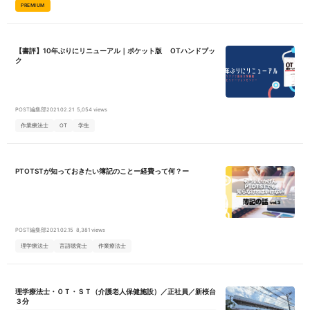
PREMIUM
【書評】10年ぶりにリニューアル｜ポケット版 OTハンドブッ
ク
POST編集部
2021.02.21
5,054 views
作業療法士
OT
学生
PTOTSTが知っておきたい簿記のことー経費って何？ー
POST編集部
2021.02.15
8,381 views
理学療法士
言語聴覚士
作業療法士
理学療法士・ＯＴ・ＳＴ（介護老人保健施設）／正社員／新桜台
３分