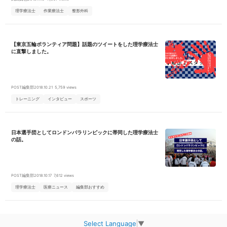
ァレンス・書類業務等 18:00 終業 ※一人当たりの平均残業時間は
月間3時間程度です 「誰でもウェルカム。楽しく働ける。全員が平等で
理学療法士
作業療法士
整形外科
自由に」 というコンセプトを元に様々なライフプランに合わせた働き方
ができる環境です。 Footageに上下関係は存在しません。キャリアラダ
ーに沿って成長していきますが、仕事だけでなく生活や趣味など多様な
価値観を大切にしています。 ◾️1日の訪問件数は平均6件 ◾️年間休日124
【東京五輪ボランティア問題】話題のツイートをした理学療法士
日・最大131日&残業月3時間程度♪ ◾️短時間正社員勤務(32h/wなど)相談
可能 ◾️4年連続有給消化率100% ◾️訪問エリアは名古屋市内 ◾️アクションプ
に直撃しました。
ランを立案し、自己申告にて給与を決定！年収560万円以上も可能！ 自
分に合った働き方はライフイベントによって変化していきますが、 「Fo
otage」ではその時々に応じた ご自身に合ったベストな働き方を選択頂
けます☆ ご家庭との両立を叶えられる環境です！ またオンライン学習や
外部研修会など 研修制度も整っており、 段階を踏んでステップアップが
POST編集部
2018.10.21
5,759 views
できます！ 【入社後の教育体制、キャリアパスについて】 新任研修にて
保険のことや訪問の基礎知識などについて学んでもらいます（3ヶ月に
トレーニング
インタビュー
スポーツ
渡って断続的に実施） 同行訪問の段階的な実施（約2~3ヶ月） 1.先輩に
同行見学 2.先輩とともにリハビリ実施 3.近くで先輩が待機してくれてい
るので、安心して自身でリハビリを実施 始めは同行訪問からスタート
し、利用者様やご家族様とコミュニケーションを取りながら業務に慣れ
ていただきます。 苦手な部分は繰り返し行いますので、ご自身のペース
日本選手団としてロンドンパラリンピックに帯同した理学療法士
で成長を目指しましょう！ また担当制ではなく、チーム制のためスタッ
の話。
フ全員が意見を出し合いながら、最良のリハビリを提供しています。 困
ったことがあったら、チームで情報共有・相談をしながらサポートして
いくのでご安心ください。 【わたしたちの価値観・VALUE】 Change 楽
しむことを忘れず、希望を持って変化し続ける Natural 個々の価値観・
違いを認め合い 欠けのない存在として愛を持って接する Pride 自身の行
POST編集部
2018.10.17
7,612 views
動に責任を持ち、誇りを持って成す 【Enjoy with FOOTAGE】
理学療法士
医療ニュース
編集部おすすめ
Select Language
▼