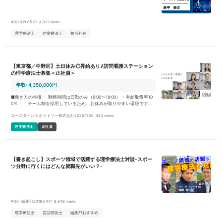
AOI
2019.05.01
4,931 views
理学療法士
作業療法士
整形外科
【東京都／中野区】土日休み◎昇給あり♪訪問看護ステーション
の理学療法士募集＜正社員＞
年収: 4,350,000円
■働き方の特徴 ・ 勤務時間は日勤のみ（9:00〜18:00） ・有給取得率10
0％！ チーム制を採用しているため、お休みが取りやすい環境です。
・ICT活用で業務効率化 残業は月5時間以下を実現。 時間内に仕事
ユースタイルラボラトリー株式会社
2025.11.06
453 views
を終え、プライベートも充実！ ■仕事内容 まずは先輩社員との同行訪問
からスタート！ 利用者さま一人ひとりの状況について丁寧なレクチャー
理学療法士
正社員
を受けながら、少しずつ業務に慣れていける環境です。 ご自宅での生活
を支えるため、以下のような業務をお任せします。 ・利用者さま宅への
訪問リハビリ（1件あたり30〜60分／1日4〜5件程度） ・評価・目標設
定・リハビリ計画の立案・ADL向上を目的とした生活期リハビリ ・家屋
環境や福祉用具の提案・調整 ・看護師・主治医・ケアマネージャー・ご
【書き起こし】スポーツ領域で活躍する理学療法士対談-スポー
家族との多職種連携／カンファレンスへの参加 ・訪問記録や報告書の作
ツ分野に行くにはどんな就職先がいい？-
成（電子カルテを使用） ・訪問エリアは事業所から自転車で20分圏内と
無理なく、移動には電動自転車を使用します。 理学療法士として評価→
計画→実行までを一貫して担当できるのが特徴です。 多職種との連携を
通じて、「歩行の再獲得」「外出の再開」といった生活目標の達成を、
チームで支えていく仕事です。 あなたの経験を活かしながら、生活リズ
ムも整え、無理のない働き方を実現してみませんか？ ■1日の流れ
POST編集部
2019.04.17
8,849 views
（例） 09：00 朝礼・情報共有（ステーション内の先輩PT/看護師） →
午前1件訪問 ・1件ケアカンファ参加 12：00 休憩 13：00 午後2–3件訪問
理学療法士
言語聴覚士
編集部おすすめ
17：30 記録・カンファ（ステーション内） 18：00 退社 ※夜勤・オンコ