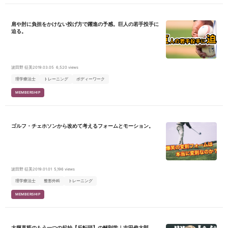
ール・ノルマなし
肩や肘に負担をかけない投げ方で躍進の予感。巨人の若手投手に
迫る。
波田野 征美
2019.03.05
6,520 views
理学療法士
トレーニング
ボディーワーク
MEMBERSHIP
ゴルフ・チェホソンから改めて考えるフォームとモーション。
波田野 征美
2019.01.01
5,196 views
理学療法士
整形外科
トレーニング
MEMBERSHIP
大腿直筋のもう一つの起始【反転頭】の解剖学｜吉田俊太郎