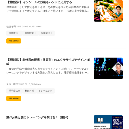
【運動器7】 インソールの技術をハンドに応用する
理学療法士として技術を向上させ、その技術を他分野や他業界に変換さ
せて活動しようと考えている方は多いと思います。 技術向上や変換方法
など、時代の変化に伴い考え方や価値観なども変化しておりますが、そ
こにオリジナリティーがあるに越したことないと思います。そこで、オ
リジナリティーのある理学療法の発想方法を、自身の経験から解説させ
ていただきます。
稲垣 郁哉
2019.05.05
6,331 views
理学療法士
言語聴覚士
作業療法士
PREMIUM
【運動器7】非特異的腰痛（前屈型）のエクササイズデザイン-前
編-
腰痛の予防や機能障害を有するクライアントに対して、パーソナルト
レーニングをデザインする方法をお伝えします。 理学療法士兼トレーナ
ーとして独立している特性上、腰痛のみ単一で課題になることは少な
く、パフォーマンスアップやボディメイクの要素も組み合わせて対応す
る機会が多いです。 その際、徒手的対応だけでなく幅広い対応方法のな
見山 明
2019.05.02
8,381 views
かで実行可能なベストの解決策を提供できることが能力として求められ
理学療法士
整形外科
トレーニング
ます。 パーソナルトレーニングだけではなく日々の臨床でも十分応用可
能な内容となっています。
PREMIUM
動作分析と筋力トレーニングを繋げる！（書評）