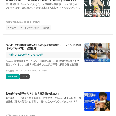
第3回は皆様に知っていただきたい大腿直筋の反転頭について書かせて
いただきます。反転頭という言葉自体あまり聞いたことがないというご
意見を多くいただきますので、基本的な構造から私が専門にしている臨
床への応用（臨床解剖）まで書かせていただきます。
吉田 俊太郎
2018.12.10
65,840 views
リハビリ
リハビリテーション
運動器
リハビリ管理職候補求人!! Footage訪問看護ステーション 各務原
【PT/OT/ST可】（正職員）
月給: 316,500円 〜 376,500円
Footage訪問看護ステーションは日本でも珍しい自律分散型組織として
運営しています。 自律分散型組織では全員が平等に裁量を持ち透明性の
高い環境で仲間と共に意思決定していきます。 病院での支援とは違い、
株式会社ワードプレス
2025.09.10
783 views
機能回復に向けた関わり方だけでなく、自宅で活動的に過ごすことを支
援し、利用者様のご要望に合わせて目標を立ててQOL向上のお手伝いを
作業療法士
正社員
して頂きます。 例えば、「歩行が困難なので、少しでも歩けるようにな
りたい」「転倒が怖いので、バランス能力を向上させたい」「自分で買
い物にでかけて食材を選びたい」など利用者様のやりたいことを目標に
掲げ、社会参加を通して自立支援ができるようにリハビリを行うことが
私たちの役割になります。 【お任せする業務内容】 ・健康状態の観察、
動物進化の過程から考える「筋緊張の緩め方」
利用者様の状態把握(バイタルチェックなど) ・生活、日常動作の訓練
（立ち上がり、食事、歩行、排泄、着替えなど） ・ベッド上での訓練
発生学をもとに考えた独自の評価・治療方法「8Blocks Method」は、系
（体位交換、マッサージ、ストレッチ、筋力トレーニングなど） ・地域
統発生（進化の過程）に着目し、筋肉はなんのためにできたのか？骨は
連携活動 （関係各所への挨拶や報告等） ・事務業務（入力作業、報告作
なんのためにできたのか？という発生の原点から、人間の体に起きるト
業） ★1日のスケジュールのイメージ 9:00 始業・情報共有・訪
ラブルを読み解き体系化したものです。
問準備・移動 9:15-12:40 訪問 移動・リハ(3-4件) 13:00-14:00 昼休
憩 14:10-16:40 訪問 移動・リハ(2~3件) 17:00 事業所でカンフ
武田真也
2018.11.19
11,307 views