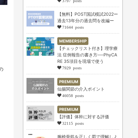
3797 posts
【無料】POST国試模試2022ー
過去13年分の過去問を改編ー
71644 posts
MEMBERSHIP
【チェックリスト付き】理学療
法 症例報告の書き方──PhyCA
RE 35項目を現場で使う
7929 posts
の
PREMIUM
仙腸関節の介入ポイント
46058 posts
PREMIUM
【評価】体幹に対する評価
32115 posts
腕橈骨筋を正しく図で理解しよ