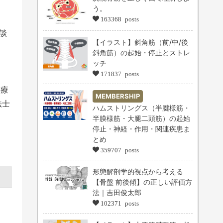
う。
163368 posts
談
【イラスト】斜角筋（前/中/後
斜角筋）の起始・停止とストレ
ッチ
171837 posts
学療
MEMBERSHIP
法士
ハムストリングス（半腱様筋・
半膜様筋・大腿二頭筋）の起始
停止・神経・作用・関連疾患ま
とめ
359707 posts
形態解剖学的視点から考える
【骨盤 前後傾】の正しい評価方
法｜吉田俊太郎
102371 posts