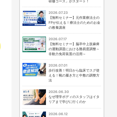
研修コース」がスタート！
2026.07.23
【無料セミナー】元作業療法士の
FPが伝える！療法士のためのお金
の教養講座
2026.07.17
【無料セミナー】脳卒中上肢麻痺
の運動課題における難易度調整～
非動力免荷装置の活用～
2026.07.01
歩行改善！明日から臨床でスグ使
える！靴の履き方と中敷の調整方
法
2026.06.30
なぜ理学ボディのスタッフはイタ
リアまで学びに行くのか
2026.06.12