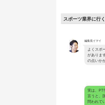
スポーツ業界に行く
編集長イマイ
よくスポ
がありま
の点いか
実は、P
言うと、
問われて