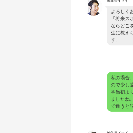
編集長イマイ
よろしく
「将来ス
ならどこ
生に教え
す。
私の場合
ので少し
学当初よ
ましたね
で違うと
編集長イマイ