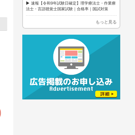
速報【令和9年試験日確定】理学療法士・作業療
法士・言語聴覚士国家試験｜合格率｜国試対策
もっと見る