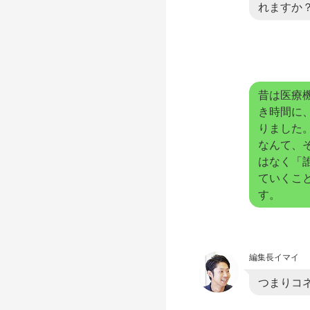
れますか
昔は医療
き時間に
りました
なんて、
はなく「
ていくこ
す。
編集長イマイ
つまりコ