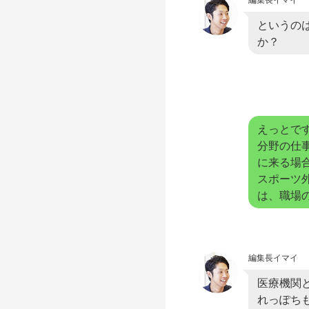
というの
か？
えっとで
分野の仕
に来る場
スポーツ
は、職場
編集長イマイ
医療機関
れっぽち