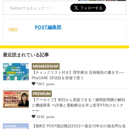
Twitterでもチェック！！
POST編集部
最近読まれている記事
MEMBERSHIP
【チェックリスト付き】理学療法 症例報告の書き方──
PhyCARE 35項目を現場で使う
7963 posts
PREMIUM
【アーカイブ】明日から実践できる！膝関節周囲の解剖
と機能障害 〜評価と運動療法を学ぶ若手PT向けセミナ
ー〜
3838 posts
【無料】POST国試模試2022ー過去13年分の過去問を改