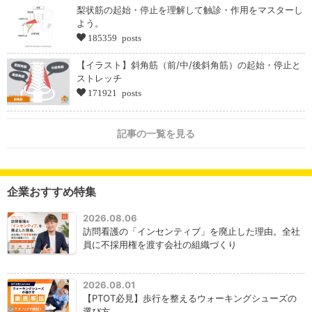
梨状筋の起始・停止を理解して触診・作用をマスターし
よう。
185359 posts
【イラスト】斜角筋（前/中/後斜角筋）の起始・停止と
ストレッチ
171921 posts
記事の一覧を見る
企業おすすめ特集
2026.08.06
訪問看護の「インセンティブ」を廃止した理由。全社
員に不採用権を渡す会社の組織づくり
2026.08.01
【PTOT必見】歩行を整えるウォーキングシューズの
選び方