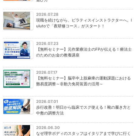
2026.07.28
現職を続けながら、ピラティスインストラクターへ。l
ulutoで「夜研修コース」がスタート！
2026.07.23
【無料セミナー】元作業療法士のFPが伝える！療法士
のためのお金の教養講座
2026.07.17
【無料セミナー】脳卒中上肢麻痺の運動課題における
難易度調整～非動力免荷装置の活用～
2026.07.01
歩行改善！明日から臨床でスグ使える！靴の履き方と
中敷の調整方法
2026.06.30
なぜ理学ボディのスタッフはイタリアまで学びに行く