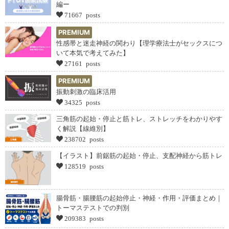
編ー
71667 posts
PREMIUM
性感帯と迷走神経の関わり【理学療法士がセックスにつ
いて本気で考えてみた】
27161 posts
PREMIUM
振動刺激の臨床活用
34325 posts
三角筋の起始・停止と筋トレ、ストレッチをわかりやす
く解説【線維別】
238702 posts
【イラスト】前鋸筋の起始・停止、支配神経から筋トレ
128519 posts
腸骨筋・腸腰筋の起始停止・神経・作用・評価まとめ｜
トーマステストでの判別
209383 posts