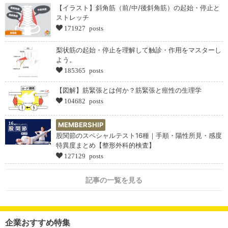
【イラスト】斜角筋（前/中/後斜角筋）の起始・停止と
ストレッチ
171927 posts
梨状筋の起始・停止を理解して触診・作用をマスターし
よう。
185365 posts
【図解】筋緊張とは何か？筋緊張と痙性の生理学
104682 posts
MEMBERSHIP
股関節のスペシャルテスト16種｜手順・陽性所見・感度
特異度まとめ【整形外科的検査】
127129 posts
記事の一覧を見る
企業おすすめ特集