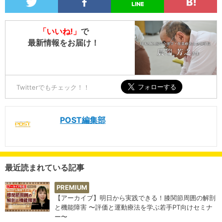
「いいね!」
で
最新情報をお届け！
Twitterでもチェック！！
POST編集部
最近読まれている記事
PREMIUM
【アーカイブ】明日から実践できる！膝関節周囲の解剖
と機能障害 〜評価と運動療法を学ぶ若手PT向けセミナ
ー〜