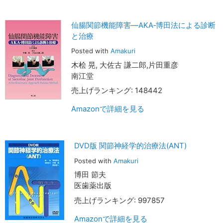
仙腸関節機能障害―AKA‐博田法による診断
と治療
Posted with
Amakuri
木桧 晃, 大佐古 謙二郎,片田重彦
南江堂
売上げランキング: 148442
Amazonで詳細を見る
DVD版 関節神経学的治療法(ANT)
Posted with
Amakuri
博田 節夫
医歯薬出版
売上げランキング: 997857
Amazonで詳細を見る