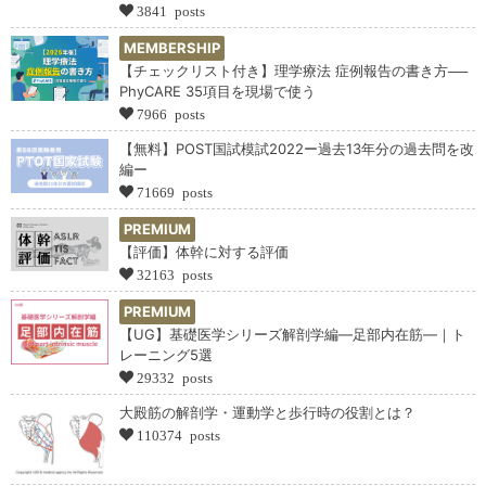
3841 posts
MEMBERSHIP
【チェックリスト付き】理学療法 症例報告の書き方──
PhyCARE 35項目を現場で使う
7966 posts
【無料】POST国試模試2022ー過去13年分の過去問を改
編ー
71669 posts
PREMIUM
【評価】体幹に対する評価
32163 posts
PREMIUM
【UG】基礎医学シリーズ解剖学編―足部内在筋―｜ト
レーニング5選
29332 posts
大殿筋の解剖学・運動学と歩行時の役割とは？
110374 posts