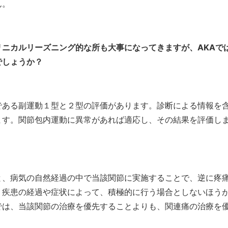
ん。
リニカルリーズニング的な所も大事になってきますが、
AKA
で
でしょうか？
ある副運動１型と２型の評価があります。診断による情報を
ます。関節包内運動に異常があれば適応し、その結果を評価し
と、病気の自然経過の中で当該関節に実施することで、逆に疼
。疾患の経過や症状によって、積極的に行う場合としないほう
では、当該関節の治療を優先することよりも、関連痛の治療を