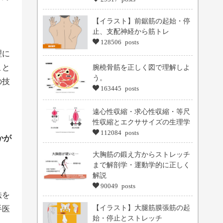
【イラスト】前鋸筋の起始・停
止、支配神経から筋トレ
128506 posts
理に
こと
腕橈骨筋を正しく図で理解しよ
う。
の技
163445 posts
遠心性収縮・求心性収縮・等尺
性収縮とエクササイズの生理学
112084 posts
かが
大胸筋の鍛え方からストレッチ
まで解剖学・運動学的に正しく
解説
90049 posts
法を
【イラスト】大腿筋膜張筋の起
手医
始・停止とストレッチ