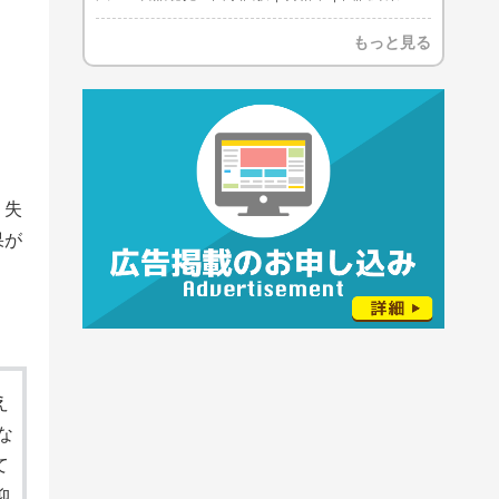
もっと見る
・失
果が
え
な
て
抑