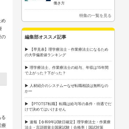
働き方
特集の一覧を見る
ため
療
療の
編集部オススメ記事
【早見表】理学療法士・作業療法士になるため
の大学偏差値ランキング
理学療法士、作業療法士の給与、年収は15年間
で上がった？下がった？
人材紹介のシステムーなぜ転職相談は無料なの
かー
【PTOTST転職】転職は給与等の条件・待遇でだ
けで決めてはいけません
ある
速報【令和9年試験日確定】理学療法士・作業療
業療
法士・言語聴覚士国家試験｜合格率｜国試対策