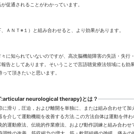
筋が促通されることがわかっています。
下、ＡＮＴ※１）と組み合わせると、より効果があります。
方々に知られていないのですが、高次脳機能障害の失語・失行
床報告としてあります。そいうことで言語聴覚療法領域にも効
持って頂きたいと思います。
icular neurological therapy)とは？
に滑り，圧迫，および離開を単独に、または組み合わせて加
器を介して運動機能を改善する方法.この方法自体は運動を伴わ
伝統的運動療法、伝統的作業療法、および動作訓練と組み合わせ
は協調性の改善，筋収縮力の増大，筋・軟部組織の弛緩，痛みの