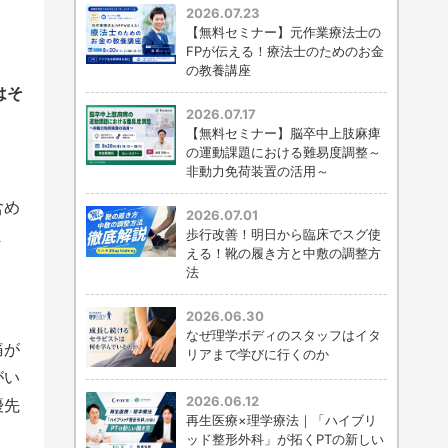
2026.07.23
【無料セミナー】元作業療法士の
FPが伝える！療法士のためのお金
の教養講座
はそ
2026.07.17
【無料セミナー】脳卒中上肢麻痺
の運動課題における難易度調整～
非動力免荷装置の活用～
含め
2026.07.01
ま
歩行改善！明日から臨床でスグ使
える！靴の履き方と中敷の調整方
法
2026.06.30
なぜ理学ボディのスタッフはイタ
痛が
リアまで学びに行くのか
がい
2026.06.12
優先
再生医療×理学療法｜「ハイブリ
ッド整形外科」が拓くPTの新しい