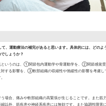
して、運動療法の補完があると思います。具体的には、どのよ
のでしょうか？
というのは、①関節包内運動学や骨運動学を、②関節感覚受
に対する影響を、③軟部組織の収縮性や弛緩性の影響を考慮し
す。
行う場合、痛みや軟部組織の高緊張が生じることです。また筋
萎縮以外、筋疾患や神経系疾患には無効です。また協調性障害