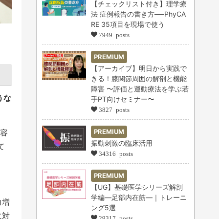
【チェックリスト付き】理学療
法 症例報告の書き方──PhyCA
RE 35項目を現場で使う
7949 posts
PREMIUM
【アーカイブ】明日から実践で
きる！膝関節周囲の解剖と機能
障害 〜評価と運動療法を学ぶ若
うな
手PT向けセミナー〜
3827 posts
容
PREMIUM
振動刺激の臨床活用
て
34316 posts
PREMIUM
【UG】基礎医学シリーズ解剖
学編―足部内在筋―｜トレーニ
力増
ング5選
に対
29317 posts