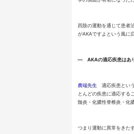
四肢の運動を通じて患者
がAKAですよという風に
―
AKA
の適応疾患はあ
農端先生
適応疾患という
とんどの疾患に適応する
髄炎・化膿性脊椎炎・化
つまり運動に異常をきた