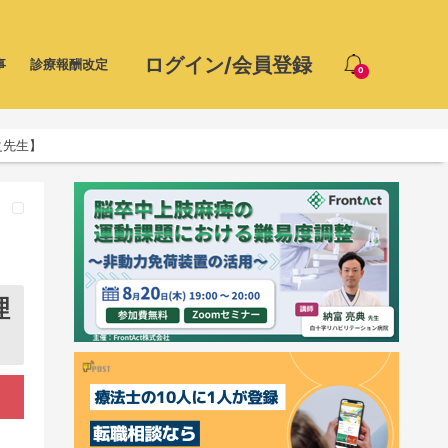
ログイン/会員登録
事
診療報酬改定
0
之先生】
理