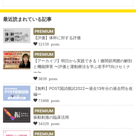
最近読まれている記事
PREMIUM
【評価】体幹に対する評価
32159 posts
PREMIUM
【アーカイブ】明日から実践できる！膝関節周囲の解剖
と機能障害 〜評価と運動療法を学ぶ若手PT向けセミナ
ー〜
3839 posts
【無料】POST国試模試2022ー過去13年分の過去問を改
編ー
71668 posts
PREMIUM
振動刺激の臨床活用
34329 posts
PREMIUM