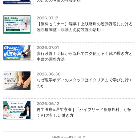
のためのお金の教養講座
2026.07.17
【無料セミナー】脳卒中上肢麻痺の運動課題における
難易度調整～非動力免荷装置の活用～
2026.07.01
歩行改善！明日から臨床でスグ使える！靴の履き方と
中敷の調整方法
2026.06.30
なぜ理学ボディのスタッフはイタリアまで学びに行く
のか
2026.06.12
再生医療×理学療法｜「ハイブリッド整形外科」が拓
くPTの新しい働き方
特集の一覧を見る