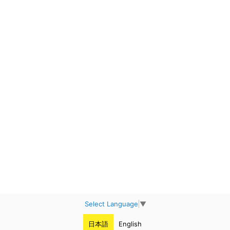
Select Language
▼
日本語
English