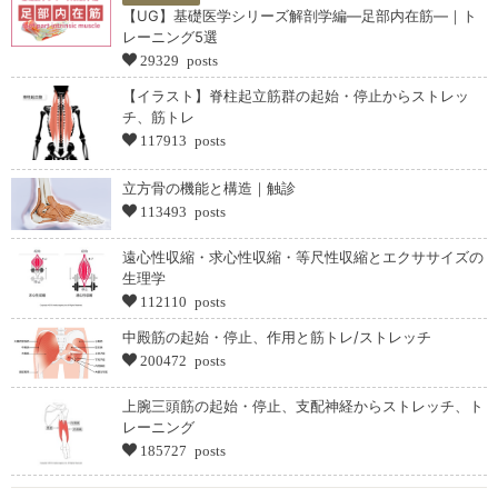
【UG】基礎医学シリーズ解剖学編―足部内在筋―｜ト
レーニング5選
29329 posts
【イラスト】脊柱起立筋群の起始・停止からストレッ
チ、筋トレ
117913 posts
立方骨の機能と構造｜触診
113493 posts
遠心性収縮・求心性収縮・等尺性収縮とエクササイズの
生理学
112110 posts
中殿筋の起始・停止、作用と筋トレ/ストレッチ
200472 posts
上腕三頭筋の起始・停止、支配神経からストレッチ、ト
レーニング
185727 posts