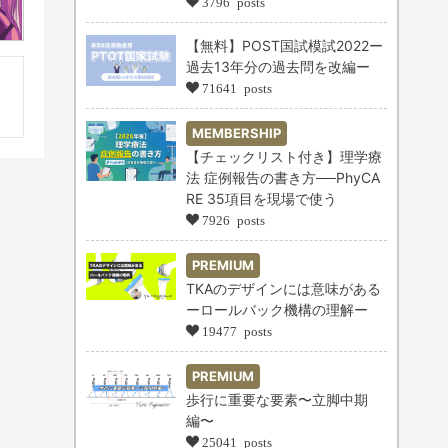
3796 posts
【無料】POST国試模試2022ー
過去13年分の過去問を改編ー
71641 posts
MEMBERSHIP
【チェックリスト付き】理学療
法 症例報告の書き方──PhyCA
RE 35項目を現場で使う
7926 posts
PREMIUM
TKAのデザインには意味がある
ーロールバック機構の理解ー
19477 posts
PREMIUM
歩行に重要な要素〜立脚中期
編〜
25041 posts