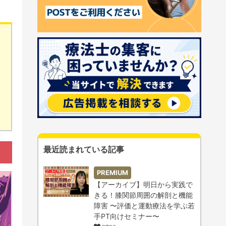
最近読まれている記事
PREMIUM
【アーカイブ】明日から実践で
きる！膝関節周囲の解剖と機能
障害 〜評価と運動療法を学ぶ若
手PT向けセミナー〜