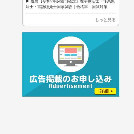
速報【令和9年試験日確定】理学療法士・作業療
法士・言語聴覚士国家試験｜合格率｜国試対策
もっと見る