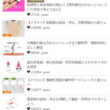
性感帯と迷走神経の関わり【理学療法士がセックスにつ
いて本気で考えてみた】
27156 posts
【イラスト】前鋸筋の起始・停止、支配神経から筋トレ
128506 posts
大胸筋の鍛え方からストレッチまで解剖学・運動学的に
正しく解説
90048 posts
遠心性収縮・求心性収縮・等尺性収縮とエクササイズの
生理学
112084 posts
【イラスト】胸鎖乳突筋の解剖学ーストレッチと筋トレ
ー
115877 posts
梨状筋の起始・停止を理解して触診・作用をマスターし
よう。
185322 posts