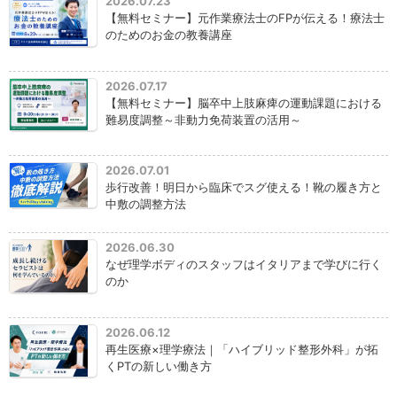
2026.07.23
【無料セミナー】元作業療法士のFPが伝える！療法士
のためのお金の教養講座
2026.07.17
【無料セミナー】脳卒中上肢麻痺の運動課題における
難易度調整～非動力免荷装置の活用～
2026.07.01
歩行改善！明日から臨床でスグ使える！靴の履き方と
中敷の調整方法
2026.06.30
なぜ理学ボディのスタッフはイタリアまで学びに行く
のか
2026.06.12
再生医療×理学療法｜「ハイブリッド整形外科」が拓
くPTの新しい働き方