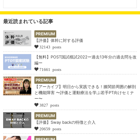
最近読まれている記事
PREMIUM
【評価】体幹に対する評価
32143 posts
【無料】POST国試模試2022ー過去13年分の過去問を改
編ー
71661 posts
PREMIUM
【アーカイブ】明日から実践できる！膝関節周囲の解剖
と機能障害 〜評価と運動療法を学ぶ若手PT向けセミナ
ー〜
3827 posts
PREMIUM
【評価】Sway backの特徴と介入
20659 posts
PREMIUM