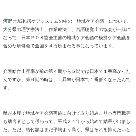
河野
地域包括ケアシステムの中の「地域ケア会議」について、
大分県の理学療法士、作業療法士、言語聴覚士の協会が一緒に
なって、日本ＰＯＳ協会主催の地域ケア会議の模擬ケア会議を
含めた研修会で全国を４カ所まわる事になっています。
介護給付上昇率が前の第４期から５期では日本で１番高かった
んですが、第６期の時は、上昇率が日本で１番低くなったんで
す。
県が本腰で地域ケア会議実施に向けて取り組み、リハ専門職等
も助言者として係わって、平成２４年から始めて結果が出まし
た。ただ、給付額はまだ平均より高く、県はそれを抑えたいと