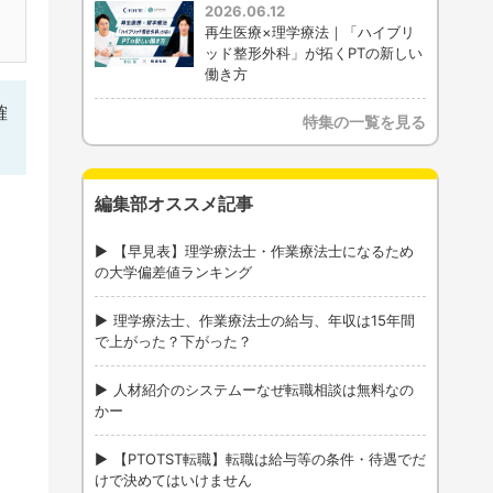
2026.06.12
再生医療×理学療法｜「ハイブリ
ッド整形外科」が拓くPTの新しい
働き方
確
特集の一覧を見る
編集部オススメ記事
【早見表】理学療法士・作業療法士になるため
の大学偏差値ランキング
理学療法士、作業療法士の給与、年収は15年間
で上がった？下がった？
人材紹介のシステムーなぜ転職相談は無料なの
かー
【PTOTST転職】転職は給与等の条件・待遇でだ
けで決めてはいけません