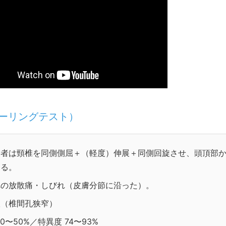
（スパーリングテスト）
査者は頸椎を同側側屈＋（軽度）伸展＋同側回旋させ、頭頂部
える。
への放散痛・しびれ（皮膚分節に沿った）。
根（椎間孔狭窄）
0〜50%／特異度 74〜93%