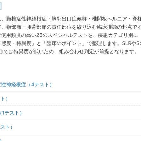
は、頸椎症性神経根症・胸郭出口症候群・椎間板ヘルニア・脊
ど、頸部痛・腰背部痛の責任部位を絞り込む臨床推論の起点で
床で使用頻度の高い26のスペシャルテストを、疾患カテゴリ別に
感度・特異度」と「臨床のポイント」で整理します。SLRやSpu
単独では特異度が低いため、組み合わせ判定が前提となります。
症性神経根症（4テスト）
スト）
（1テスト）
テスト）