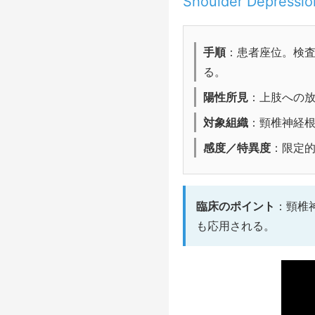
Shoulder Depre
手順
：患者座位。検
る。
陽性所見
：上肢への
対象組織
：頸椎神経
感度／特異度
：限定
臨床のポイント
：頸椎
も応用される。