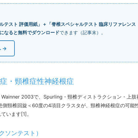
ルテスト 評価用紙」＋「脊椎スペシャルテスト 臨床リファレンス
になると無料でダウンロード
できます（記事末）。
 →
関節症・頸椎症性神経根症
inner 2003で、Spurling・頸椎ディストラクション・上肢
)・患側頸椎回旋＜60度の4項目クラスタが、頸椎神経根症の可能
ています[1]。
（ジャクソンテスト）