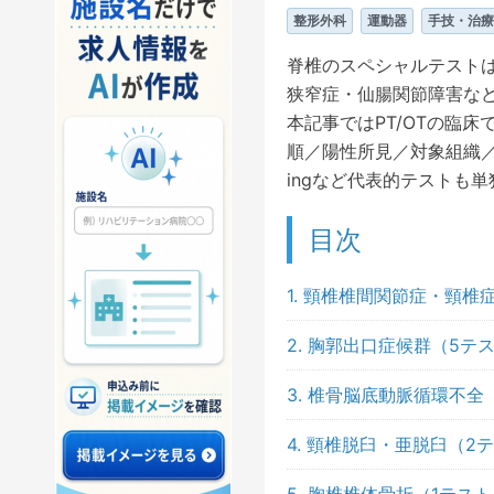
整形外科
運動器
手技・治療
脊椎のスペシャルテスト
狭窄症・仙腸関節障害な
本記事ではPT/OTの臨
順／陽性所見／対象組織／
ingなど代表的テストも
目次
1. 頸椎椎間関節症・頸椎
2. 胸郭出口症候群（5テ
3. 椎骨脳底動脈循環不全
4. 頸椎脱臼・亜脱臼（2