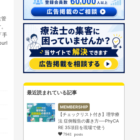
柱管
す。
「手
rl
最近読まれている記事
MEMBERSHIP
【チェックリスト付き】理学療
法 症例報告の書き方──PhyCA
RE 35項目を現場で使う
7941 posts