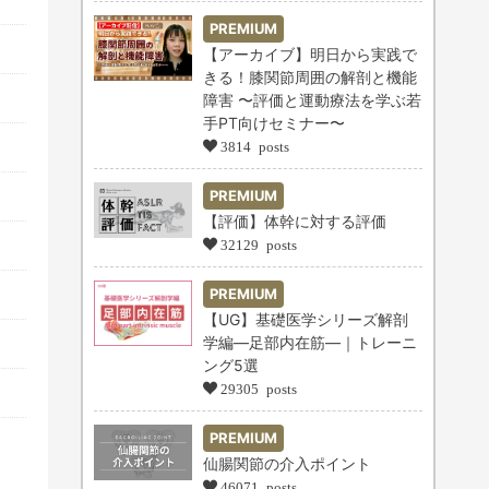
PREMIUM
【アーカイブ】明日から実践で
きる！膝関節周囲の解剖と機能
障害 〜評価と運動療法を学ぶ若
手PT向けセミナー〜
3814 posts
PREMIUM
【評価】体幹に対する評価
32129 posts
PREMIUM
【UG】基礎医学シリーズ解剖
学編―足部内在筋―｜トレーニ
ング5選
29305 posts
PREMIUM
仙腸関節の介入ポイント
46071 posts