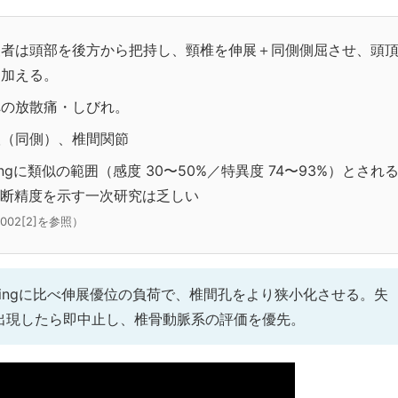
査者は頭部を後方から把持し、頸椎を伸展＋同側側屈させ、頭
を加える。
への放散痛・しびれ。
根（同側）、椎間関節
lingに類似の範囲（感度 30〜50%／特異度 74〜93%）とされ
の診断精度を示す一次研究は乏しい
2002[2]を参照）
rlingに比べ伸展優位の負荷で、椎間孔をより狭小化させる。失
出現したら即中止し、椎骨動脈系の評価を優先。