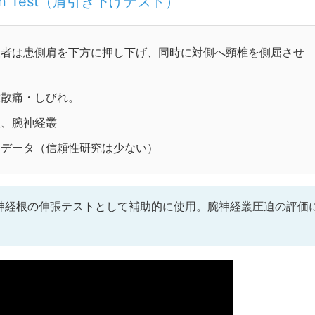
ssion Test（肩引き下げテスト）
査者は患側肩を下方に押し下げ、同時に対側へ頸椎を側屈させ
放散痛・しびれ。
根、腕神経叢
的データ（信頼性研究は少ない）
神経根の伸張テストとして補助的に使用。腕神経叢圧迫の評価