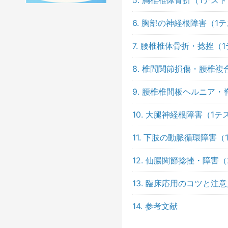
5. 胸椎椎体骨折（1テス
6. 胸部の神経根障害（1
7. 腰椎椎体骨折・捻挫（
8. 椎間関節損傷・腰椎複
9. 腰椎椎間板ヘルニア
10. 大腿神経根障害（1テ
11. 下肢の動脈循環障害（
12. 仙腸関節捻挫・障害
13. 臨床応用のコツと注
14. 参考文献