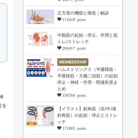
立方骨の機能と構造｜触診
113419 posts
中殿筋の起始・停止、作用と筋
トレ/ストレッチ
200417 posts
MEMBERSHIP
ハムストリングス（半腱様筋・
半膜様筋・大腿二頭筋）の起始
停止・神経・作用・関連疾患ま
とめ
359784 posts
神
性を
【イラスト】斜角筋（前/中/後
斜角筋）の起始・停止とストレ
ッチ
171865 posts