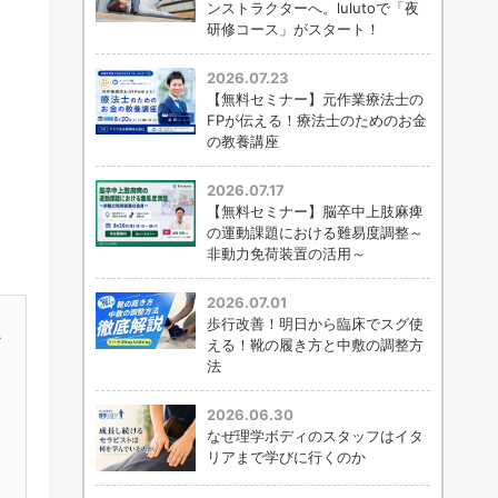
ンストラクターへ。lulutoで「夜
研修コース」がスタート！
2026.07.23
【無料セミナー】元作業療法士の
FPが伝える！療法士のためのお金
の教養講座
2026.07.17
【無料セミナー】脳卒中上肢麻痺
の運動課題における難易度調整～
非動力免荷装置の活用～
2026.07.01
歩行改善！明日から臨床でスグ使
か
える！靴の履き方と中敷の調整方
法
2026.06.30
なぜ理学ボディのスタッフはイタ
リアまで学びに行くのか