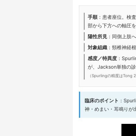
手順
：患者座位。検
部から下方への軸圧
陽性所見
：同側上肢
対象組織
：頸椎神経
感度／特異度
：Spur
が、Jackson単独
（Spurlingの精度はTong 
臨床のポイント
：Spu
神・めまい・耳鳴りが