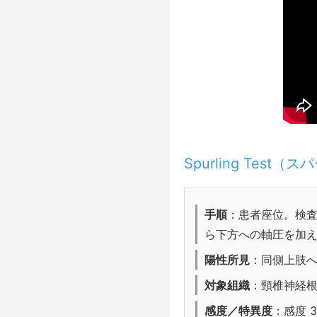
Spurling Test
手順
：患者座位。検
ら下方への軸圧を加
陽性所見
：同側上肢
対象組織
：頸椎神経
感度／特異度
：感度 3