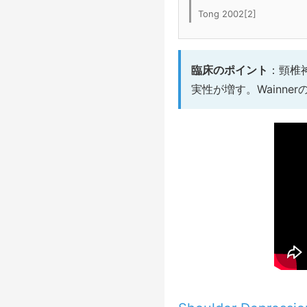
Tong 2002[2]
臨床のポイント
：頸椎
実性が増す。Wainn