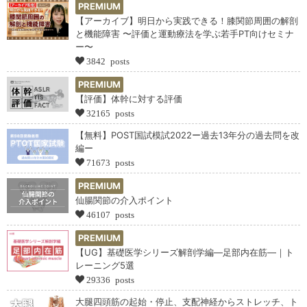
PREMIUM
【アーカイブ】明日から実践できる！膝関節周囲の解剖
と機能障害 〜評価と運動療法を学ぶ若手PT向けセミナ
ー〜
3842 posts
PREMIUM
【評価】体幹に対する評価
32165 posts
【無料】POST国試模試2022ー過去13年分の過去問を改
編ー
71673 posts
PREMIUM
仙腸関節の介入ポイント
46107 posts
PREMIUM
【UG】基礎医学シリーズ解剖学編―足部内在筋―｜ト
レーニング5選
29336 posts
大腿四頭筋の起始・停止、支配神経からストレッチ、ト