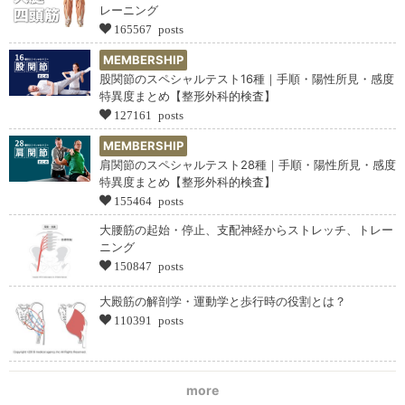
レーニング
165567 posts
MEMBERSHIP
股関節のスペシャルテスト16種｜手順・陽性所見・感度
特異度まとめ【整形外科的検査】
127161 posts
MEMBERSHIP
肩関節のスペシャルテスト28種｜手順・陽性所見・感度
特異度まとめ【整形外科的検査】
155464 posts
大腰筋の起始・停止、支配神経からストレッチ、トレー
ニング
150847 posts
大殿筋の解剖学・運動学と歩行時の役割とは？
110391 posts
more