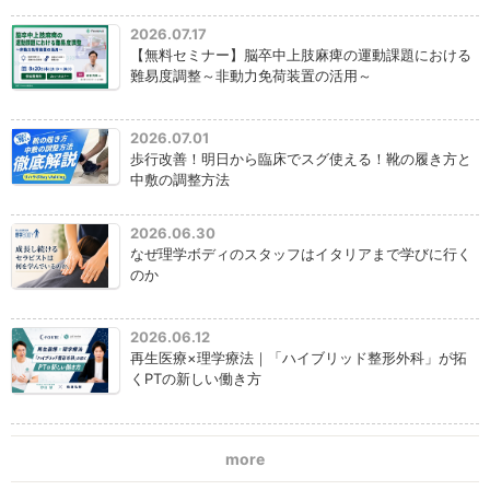
2026.07.17
【無料セミナー】脳卒中上肢麻痺の運動課題における
難易度調整～非動力免荷装置の活用～
2026.07.01
歩行改善！明日から臨床でスグ使える！靴の履き方と
中敷の調整方法
2026.06.30
なぜ理学ボディのスタッフはイタリアまで学びに行く
のか
2026.06.12
再生医療×理学療法｜「ハイブリッド整形外科」が拓
くPTの新しい働き方
more