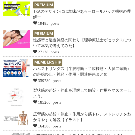
PREMIUM
TKAのデザインには意味があるーロールバック機構の理
解ー
19485 posts
PREMIUM
性感帯と迷走神経の関わり【理学療法士がセックスにつ
いて本気で考えてみた】
27138 posts
MEMBERSHIP
ハムストリングス（半腱様筋・半膜様筋・大腿二頭筋）
の起始停止・神経・作用・関連疾患まとめ
359739 posts
梨状筋の起始・停止を理解して触診・作用をマスターし
よう。
185266 posts
広背筋の起始・停止・作用から筋トレ、ストレッチをわ
かりやすく解説【イラスト】
164588 posts