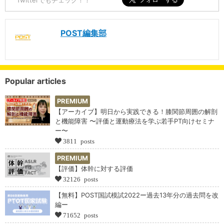
POST編集部
Popular articles
PREMIUM
【アーカイブ】明日から実践できる！膝関節周囲の解剖
と機能障害 〜評価と運動療法を学ぶ若手PT向けセミナ
ー〜
3811 posts
PREMIUM
【評価】体幹に対する評価
32126 posts
【無料】POST国試模試2022ー過去13年分の過去問を改
編ー
71652 posts