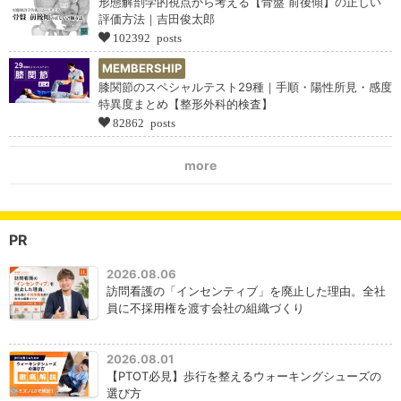
形態解剖学的視点から考える【骨盤 前後傾】の正しい
評価方法｜吉田俊太郎
102392 posts
MEMBERSHIP
膝関節のスペシャルテスト29種｜手順・陽性所見・感度
特異度まとめ【整形外科的検査】
82862 posts
more
PR
2026.08.06
訪問看護の「インセンティブ」を廃止した理由。全社
員に不採用権を渡す会社の組織づくり
2026.08.01
【PTOT必見】歩行を整えるウォーキングシューズの
選び方