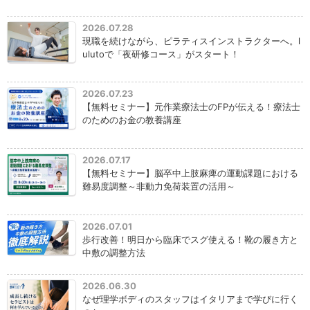
2026.07.28
現職を続けながら、ピラティスインストラクターへ。l
ulutoで「夜研修コース」がスタート！
2026.07.23
【無料セミナー】元作業療法士のFPが伝える！療法士
のためのお金の教養講座
2026.07.17
【無料セミナー】脳卒中上肢麻痺の運動課題における
難易度調整～非動力免荷装置の活用～
2026.07.01
歩行改善！明日から臨床でスグ使える！靴の履き方と
中敷の調整方法
2026.06.30
なぜ理学ボディのスタッフはイタリアまで学びに行く