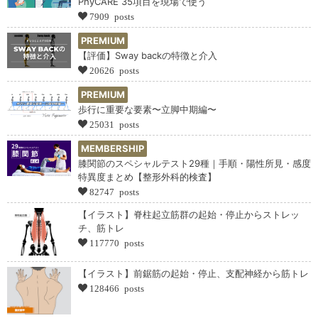
PhyCARE 35項目を現場で使う
7909 posts
PREMIUM
【評価】Sway backの特徴と介入
20626 posts
PREMIUM
歩行に重要な要素〜立脚中期編〜
25031 posts
MEMBERSHIP
膝関節のスペシャルテスト29種｜手順・陽性所見・感度
特異度まとめ【整形外科的検査】
82747 posts
【イラスト】脊柱起立筋群の起始・停止からストレッ
チ、筋トレ
117770 posts
【イラスト】前鋸筋の起始・停止、支配神経から筋トレ
128466 posts