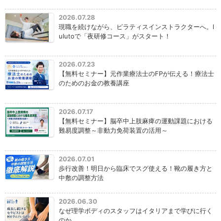
2026.07.28
現職を続けながら、ピラティスインストラクターへ。l
ulutoで「夜研修コース」がスタート！
2026.07.23
【無料セミナー】元作業療法士のFPが伝える！療法士
のためのお金の教養講座
2026.07.17
【無料セミナー】脳卒中上肢麻痺の運動課題における
難易度調整～非動力免荷装置の活用～
2026.07.01
歩行改善！明日から臨床でスグ使える！靴の履き方と
中敷の調整方法
2026.06.30
なぜ理学ボディのスタッフはイタリアまで学びに行く
のか