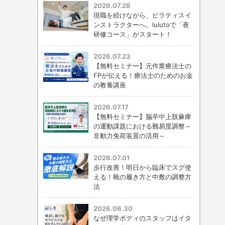
2026.07.28
現職を続けながら、ピラティスイ
ンストラクターへ。lulutoで「夜
研修コース」がスタート！
2026.07.23
【無料セミナー】元作業療法士の
FPが伝える！療法士のためのお金
の教養講座
2026.07.17
【無料セミナー】脳卒中上肢麻痺
の運動課題における難易度調整～
非動力免荷装置の活用～
2026.07.01
歩行改善！明日から臨床でスグ使
える！靴の履き方と中敷の調整方
法
2026.06.30
なぜ理学ボディのスタッフはイタ