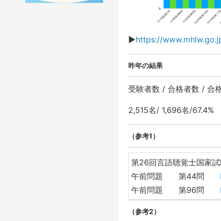
▶︎
https://www.mhlw.go.j
昨年の結果
受験者数 / 合格者数 / 合
2,515名/ 1,696名/67.4%
（参考1）
第26回言語聴覚士国家
午前問題 第44問
午前問題 第96問
（参考2）