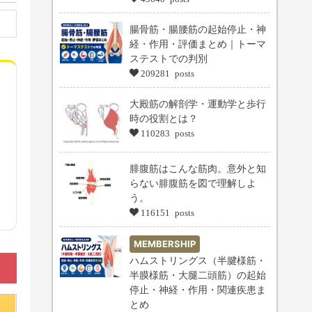
腸骨筋・腸腰筋の起始停止・神
経・作用・評価まとめ｜トーマ
ステストでの判別
209281 posts
大殿筋の解剖学・運動学と歩行
時の役割とは？
110283 posts
腓腹筋はこんな筋肉。意外と知
らない腓腹筋を図で理解しよ
う。
116151 posts
MEMBERSHIP
ハムストリングス（半腱様筋・
半膜様筋・大腿二頭筋）の起始
停止・神経・作用・関連疾患ま
とめ