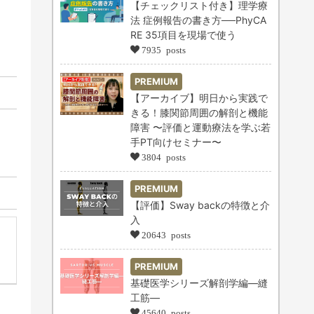
【チェックリスト付き】理学療
法 症例報告の書き方──PhyCA
RE 35項目を現場で使う
7935 posts
PREMIUM
【アーカイブ】明日から実践で
きる！膝関節周囲の解剖と機能
障害 〜評価と運動療法を学ぶ若
手PT向けセミナー〜
3804 posts
PREMIUM
【評価】Sway backの特徴と介
入
20643 posts
PREMIUM
基礎医学シリーズ解剖学編―縫
工筋―
45640 posts