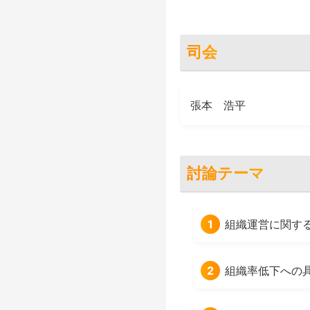
司会
張本 浩平
討論テーマ
1
組織運営に関す
2
組織率低下への