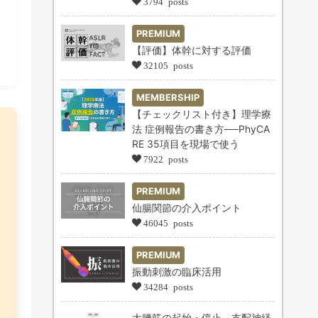
3794 posts
PREMIUM
【評価】体幹に対する評価
32105 posts
MEMBERSHIP
【チェックリスト付き】理学療
法 症例報告の書き方──PhyCA
RE 35項目を現場で使う
7922 posts
PREMIUM
仙腸関節の介入ポイント
46045 posts
PREMIUM
振動刺激の臨床活用
34284 posts
大腰筋の起始・停止、支配神経