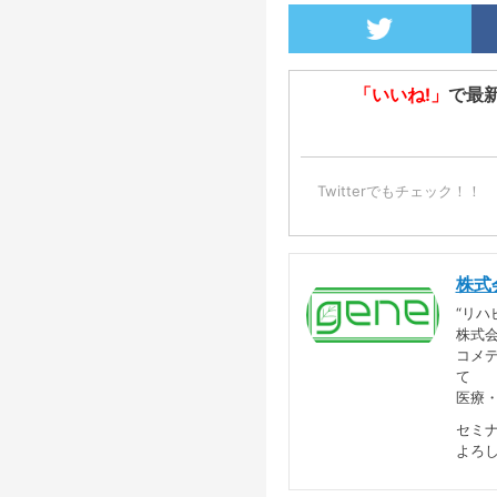
「いいね!」
で最
Twitterでもチェック！！
株式
“リハ
株式会
コメ
て
医療
セミ
よろ