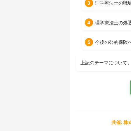
3
理学療法士の職
4
理学療法士の処
5
今後の公的保険
上記のテーマについて
共催: 