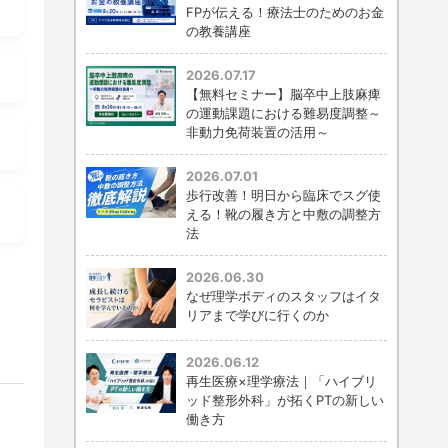
FPが伝える！療法士のためのお金
の教養講座
2026.07.17
【無料セミナー】脳卒中上肢麻痺
の運動課題における難易度調整～
非動力免荷装置の活用～
2026.07.01
歩行改善！明日から臨床でスグ使
える！靴の履き方と中敷の調整方
法
2026.06.30
なぜ理学ボディのスタッフはイタ
リアまで学びに行くのか
2026.06.12
再生医療×理学療法｜「ハイブリ
ッド整形外科」が拓くPTの新しい
働き方