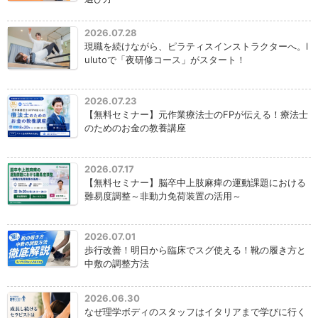
2026.07.28
現職を続けながら、ピラティスインストラクターへ。l
ulutoで「夜研修コース」がスタート！
2026.07.23
【無料セミナー】元作業療法士のFPが伝える！療法士
のためのお金の教養講座
2026.07.17
【無料セミナー】脳卒中上肢麻痺の運動課題における
難易度調整～非動力免荷装置の活用～
2026.07.01
歩行改善！明日から臨床でスグ使える！靴の履き方と
中敷の調整方法
2026.06.30
なぜ理学ボディのスタッフはイタリアまで学びに行く