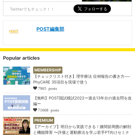
Twitterでもチェック！！
POST編集部
Popular articles
MEMBERSHIP
【チェックリスト付き】理学療法 症例報告の書き方──
PhyCARE 35項目を現場で使う
7965 posts
【無料】POST国試模試2022ー過去13年分の過去問を改
編ー
71668 posts
PREMIUM
【アーカイブ】明日から実践できる！膝関節周囲の解剖
と機能障害 〜評価と運動療法を学ぶ若手PT向けセミナ