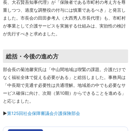
長、大石賢吾知事代理）が「保険者である市町村の考え方を尊
重しつつ、過度な調整役の付与には慎重であるべき」と発言し
ました。市長会の田田参考人（大西秀人市長代理）も、市町村
が事業として介護サービスを実施する仕組みは、実効性の検討
が先行すべきと求めました。
総括・今後の進め方
部会長の菊池馨実氏は「中山間地域は喫緊の課題。介護だけで
なく福祉全体で捉える必要がある」と総括しました。事務局は
「中長期で見通す必要性は共通理解。地域差の中でも必要なサ
ービス確保に向け、次期（第10期）からできることを進める」
と応じました。
▶︎
第125回社会保障審議会介護保険部会