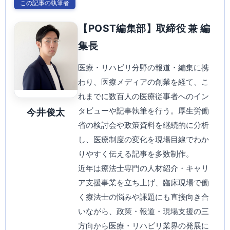
この記事の執筆者
【POST編集部】取締役 兼 編
集長
医療・リハビリ分野の報道・編集に携
わり、医療メディアの創業を経て、こ
れまでに数百人の医療従事者へのイン
タビューや記事執筆を行う。厚生労働
今井俊太
省の検討会や政策資料を継続的に分析
し、医療制度の変化を現場目線でわか
りやすく伝える記事を多数制作。
近年は療法士専門の人材紹介・キャリ
ア支援事業を立ち上げ、臨床現場で働
く療法士の悩みや課題にも直接向き合
いながら、政策・報道・現場支援の三
方向から医療・リハビリ業界の発展に