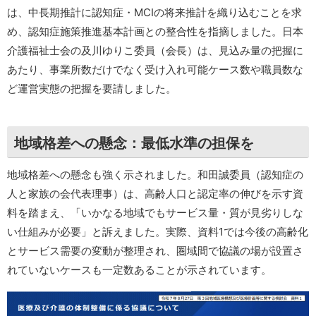
は、中長期推計に認知症・MCIの将来推計を織り込むことを求
め、認知症施策推進基本計画との整合性を指摘しました。日本
介護福祉士会の及川ゆりこ委員（会長）は、見込み量の把握に
あたり、事業所数だけでなく受け入れ可能ケース数や職員数な
ど運営実態の把握を要請しました。
地域格差への懸念：最低水準の担保を
地域格差への懸念も強く示されました。和田誠委員（認知症の
人と家族の会代表理事）は、高齢人口と認定率の伸びを示す資
料を踏まえ、「いかなる地域でもサービス量・質が見劣りしな
い仕組みが必要」と訴えました。実際、資料1では今後の高齢化
とサービス需要の変動が整理され、圏域間で協議の場が設置さ
れていないケースも一定数あることが示されています。