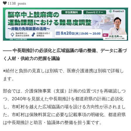
1138 posts
―― 中長期推計の必須化と広域協議の場の整備、データに基づ
く人材・供給力の把握を議論
※給付と負担の見直しは別稿で、医療介護連携は別稿で詳報し
ます。
部会では、介護保険事業（支援）計画の位置づけを再確認しつ
つ、2040年を見据えた中長期推計を都道府県の計画に必須化
し、市町村を越えた広域協議の場を設ける方向性が示されまし
た。市町村は保険料算定に必要な記載事項の明確化、都道府県
は中長期推計と助言・協議体の整備を担う案です。