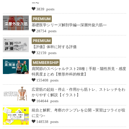
ー〜
3839 posts
PREMIUM
基礎医学シリーズ解剖学編―深層外旋六筋―
28754 posts
PREMIUM
【評価】体幹に対する評価
32159 posts
MEMBERSHIP
肩関節のスペシャルテスト28種｜手順・陽性所見・感度
特異度まとめ【整形外科的検査】
155408 posts
広背筋の起始・停止・作用から筋トレ、ストレッチをわ
かりやすく解説【イラスト】
164644 posts
統合と解釈、考察のテンプレを公開 −実習はツライが役
に立つ−
148538 posts