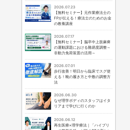
2026.07.23
【無料セミナー】元作業療法士の
FPが伝える！療法士のためのお金
の教養講座
2026.07.17
【無料セミナー】脳卒中上肢麻痺
の運動課題における難易度調整～
非動力免荷装置の活用～
2026.07.01
歩行改善！明日から臨床でスグ使
える！靴の履き方と中敷の調整方
法
2026.06.30
なぜ理学ボディのスタッフはイタ
リアまで学びに行くのか
2026.06.12
再生医療×理学療法｜「ハイブリ