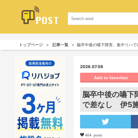
トップページ
記事一覧
脳卒中後の嚥下障害、集中リハで改
2026.07.08
Add to favorites
脳卒中後の嚥下
で差なし 伊5施
404 posts