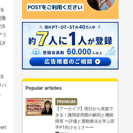
を
刺激
の5
デミ
掲載さ
S
リハ
Popular articles
、
PREMIUM
【アーカイブ】明日から実践で
きる！膝関節周囲の解剖と機能
障害 〜評価と運動療法を学ぶ若
ri
手PT向けセミナー〜