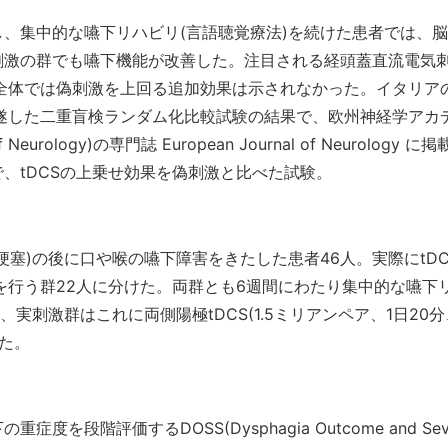
、集中的な嚥下リハビリ(言語聴覚療法)を続けた患者では、脳
刺激の群でも嚥下機能が改善した。注目される経頭蓋直流電気
も、全体では偽刺激を上回る追加効果は示されなかった。イタリア
完遂した二重盲検ランダム化比較試験の結果で、欧州神経学アカ
f Neurology)の専門誌 European Journal of Neurology に
、tDCSの上乗せ効果を偽刺激と比べた試験。
梗塞)の後に口や喉の嚥下障害をきたした患者46人。実際にtDC
を行う群22人に分けた。両群とも6週間にわたり集中的な嚥下
、実刺激群はこれに両側陽極tDCS(1.5ミリアンペア、1日20分
した。
を段階評価するDOSS(Dysphagia Outcome and Seve