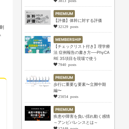
3813 posts
PREMIUM
【評価】体幹に対する評価
刺
32129 posts
い
MEMBERSHIP
【チェックリスト付き】理学療
法 症例報告の書き方──PhyCA
RE 35項目を現場で使う
7940 posts
PREMIUM
歩行に重要な要素〜立脚中期
編〜
25054 posts
PREMIUM
疾患や障害を負い揺れ動く感情
～アンビバレンスとは～
17449 posts