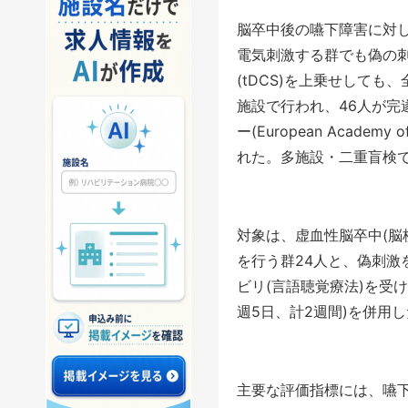
脳卒中後の嚥下障害に対し
電気刺激する群でも偽の
(tDCS)を上乗せして
施設で行われ、46人が
ー(European Academy o
れた。多施設・二重盲検で
対象は、虚血性脳卒中(脳
を行う群24人と、偽刺激
ビリ(言語聴覚療法)を受け
週5日、計2週間)を併用
主要な評価指標には、嚥下の重症度