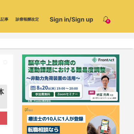
Sign in/Sign up
ム記事
診療報酬改定
0
体