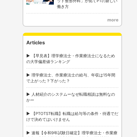
ッド整形外科」が拓くPTの新しい
働き方
more
Articles
【早見表】理学療法士・作業療法士になるため
の大学偏差値ランキング
理学療法士、作業療法士の給与、年収は15年間
で上がった？下がった？
人材紹介のシステムーなぜ転職相談は無料なの
かー
【PTOTST転職】転職は給与等の条件・待遇でだ
けで決めてはいけません
速報【令和9年試験日確定】理学療法士・作業療