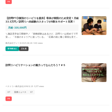
PR
【訪問PT◎個別のリハビリを提供】母体が病院のため安定！月給
33.5万円／訪問リハ未経験のスタッフが8割＆サポート充実！
月給: 335,000円
＼施設見学会◎開催中／ 「病棟経験はあるけど、訪問リハは初めてで不
安…」 「今後のキャリアに迷っている」 「応募の前に働く環境を見てみ
たい」 お気軽に楽しくお話しませんか？ 【WEB説明会開催中！】 * 元気
株式会社ヴィータ
2025.06.26
530 views
訪問看護リハステーションの取り組みやお仕事内容、勤務条件について
説明いたします。 * 事前準備はZoomアプリのインストールのみ！PCま
理学療法士
正社員
たはスマホよりお気軽にご参加ください。 ＊いずれも参加をご希望の場
合、ジョブメドレーよりご応募ください！ 日程や参加方法等の詳細を
お知らせします。 元気会グループとは * 元気会グループは療養病床を有
する横浜病院、訪問診療、訪問看護ステーション、NPO法人があり高齢
者を在宅から入院まで支援しています。 * 母体である横浜病院は身体拘
訪問リハビリテーションの魅力ってなんだろう？＃５
束ゼロ活動やユマニチュードなど最新の認知症ケアを実践しているほ
か、患者様・ご家族様の願いを叶える看護を提供しています。 * 2020年
6月に元気会グループの訪問看護ステーションが新規オープンしまし
た。とてもキレイで素敵なオフィスです！ * ご活用者様・ご家族様本位
のオーダーメイドリハの提供を目指しています。 元気訪問看護リハステ
ーションの特徴 * 「人生（Vita）を元気にする」を理念に、ご活用様や
そのご家族様が「こわくなく くるしくなく さびしくなく」在宅での生活
ベストリハ株式会社
2016.12.25
5,177 views
を送れるよう支援することを目指しています。 臨床経験4年目以上の方
をお待ちしています * 入社後は先輩セラピストとの同行訪問によるOJT
OT
医療ニュース
ST
研修を実施します。 * ユマニチュードインストラクターが在籍している
元気会グループだからこそ、最新の認知症ケアであるユマニチュード講
PR
習もグループ内で受講可能です。 * 地域専門職教育に力を入れているた
め、理学療法士としてだけでなく社会人としても成長できます。 ワーク
ライフバランスも充実 * お休みは【土日休み】または【水日休み】から
お選びいただけます。年間休日120日以上も可能のため、自分らしい理