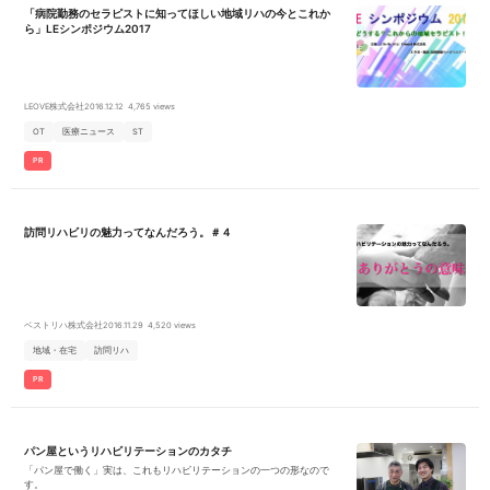
「病院勤務のセラピストに知ってほしい地域リハの今とこれか
想の働き方ができます。 * がんばった分がしっかり評価される給与体系
です。 * 祝日出勤は選択制！訪問件数を増やし賞与のインセンティブで
ら」LEシンポジウム2017
収入を上げることも可能◎ ・地域の方々への訪問リハビリ業務 ・報告
書、計画書作成 ・ベッド上でのリハビリ、屋外歩行等 ・会社業務（チー
ムの仕事）
LEOVE株式会社
2016.12.12
4,765 views
OT
医療ニュース
ST
PR
訪問リハビリの魅力ってなんだろう。＃４
ベストリハ株式会社
2016.11.29
4,520 views
地域・在宅
訪問リハ
PR
パン屋というリハビリテーションのカタチ
「パン屋で働く」実は、これもリハビリテーションの一つの形なので
す。