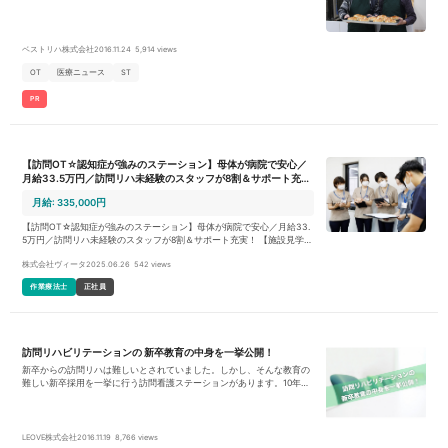
ベストリハ株式会社
2016.11.24
5,914 views
OT
医療ニュース
ST
PR
【訪問OT☆認知症が強みのステーション】母体が病院で安心／
月給33.5万円／訪問リハ未経験のスタッフが8割＆サポート充
実！
月給: 335,000円
【訪問OT☆認知症が強みのステーション】母体が病院で安心／月給33.
5万円／訪問リハ未経験のスタッフが8割＆サポート充実！ 【施設見学会
開催中！】 訪問リハビリは興味があるけどどんな感じなのか？ 元気訪問
株式会社ヴィータ
2025.06.26
542 views
看護リハステーションの雰囲気を見てみたい。 取り組みやお仕事内容、
勤務条件について聞いてみたい。 などなど…お気軽にご参加いただけれ
作業療法士
正社員
ばと思います。 ＊中山本店で施設見学開催中！ ＊いずれも参加をご希望
の場合、ジョブメドレーよりご応募ください！ 日程や参加方法等の詳
細をお知らせします。 ＊来社が難しい方はウェブ説明会も実施中です！
<h3>元気会グループとは</h3> <ul> <li>元気会グループは療養病床を
有する横浜病院、訪問診療、訪問看護ステーション、NPO法人があり高
訪問リハビリテーションの 新卒教育の中身を一挙公開！
齢者を在宅から入院まで支援しています。</li> <li>母体である横浜病院
は身体拘束ゼロ活動やユマニチュードなど最新の認知症ケアを実践して
新卒からの訪問リハは難しいとされていました。しかし、そんな教育の
いるほか、摂食嚥下リハビリテーションにも力を入れています。</li> <li
難しい新卒採用を一挙に行う訪問看護ステーションがあります。10年で
>2020年6月にオープン！元気会グループの訪問看護リハステーションで
培ったその教育システムを一挙に公開いたします。
す。とてもキレイで素敵なオフィスです。</li> <li>ご活用者様・ご家族
様本位のオーダーメイドリハの提供を目指しています。</li> </ul> <h3
>元気訪問看護リハステーションの特徴</h3> <ul><li>「人生（Vita）を
LEOVE株式会社
2016.11.19
8,766 views
元気にする」を理念に、ご活用様やそのご家族様が「こわくなく くるし