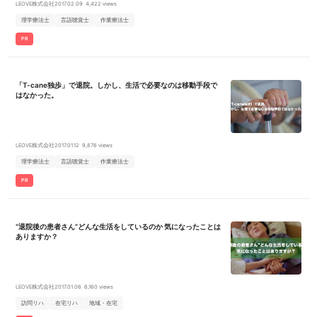
LEOVE株式会社
2017.02.09
4,422 views
◎</li> </ul> ・地域の方々への訪問リハビリ業務 ・報告書、計画書作成
・ベッド上でのリハビリ、屋外歩行等 ・会社業務（チームの仕事） 現在
理学療法士
言語聴覚士
作業療法士
看護師26名（管理者含む）、セラピスト23名、事務3名が在籍していま
す。 訪問は一人で出るからこそ、スタッフ間の情報共有やコミュニケー
PR
ションを大切にしています。
「T-cane独歩」で退院。しかし、生活で必要なのは移動手段で
はなかった。
LEOVE株式会社
2017.01.12
9,876 views
理学療法士
言語聴覚士
作業療法士
PR
“退院後の患者さん”どんな生活をしているのか 気になったことは
ありますか？
LEOVE株式会社
2017.01.06
6,160 views
訪問リハ
在宅リハ
地域・在宅