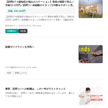
【訪問OT☆認知症が強みのステーション】母体が病院で安心／
月給33.5万円／訪問リハ未経験のスタッフが8割＆サポート充
実！
月給: 335,000円
【訪問OT☆認知症が強みのステーション】母体が病院で安心／月給33.
5万円／訪問リハ未経験のスタッフが8割＆サポート充実！ 【施設見学会
開催中！】 訪問リハビリは興味があるけどどんな感じなのか？ 元気訪問
株式会社ヴィータ
2025.06.26
550 views
看護リハステーションの雰囲気を見てみたい。 取り組みやお仕事内容、
勤務条件について聞いてみたい。 などなど…お気軽にご参加いただけれ
作業療法士
正社員
ばと思います。 ＊中山本店で施設見学開催中！ ＊いずれも参加をご希望
の場合、ジョブメドレーよりご応募ください！ 日程や参加方法等の詳
細をお知らせします。 ＊来社が難しい方はウェブ説明会も実施中です！
<h3>元気会グループとは</h3> <ul> <li>元気会グループは療養病床を
有する横浜病院、訪問診療、訪問看護ステーション、NPO法人があり高
診療ガイドラインを市民へ
齢者を在宅から入院まで支援しています。</li> <li>母体である横浜病院
は身体拘束ゼロ活動やユマニチュードなど最新の認知症ケアを実践して
いるほか、摂食嚥下リハビリテーションにも力を入れています。</li> <li
>2020年6月にオープン！元気会グループの訪問看護リハステーションで
す。とてもキレイで素敵なオフィスです。</li> <li>ご活用者様・ご家族
様本位のオーダーメイドリハの提供を目指しています。</li> </ul> <h3
>元気訪問看護リハステーションの特徴</h3> <ul><li>「人生（Vita）を
POST編集部
2017.02.15
4,332 views
元気にする」を理念に、ご活用様やそのご家族様が「こわくなく くるし
くなく さびしくなく」在宅での生活を送れるよう支援することを目指し
EBM
医療ニュース
ています。</li></ul> <h3>臨床経験4年以上の方をお待ちしています</
h3> <ul> <li>入社後は先輩セラピストとの同行訪問によるOJT研修を実
施します。</li> <li>ユマニチュードインストラクターが在籍している元
気会グループだからこそ、最新の認知症ケアであるユマニチュード講習
事実、訪問リハへの転職は、この一年がラストチャンス
もグループ内で受講可能です。</li> <li>地域専門職教育に力を入れてい
るため、作業療法士としてだけでなく社会人としても成長できます。</li
2018年を前に、訪問リハを行う事業者は増員をはかっています。果たし
> </ul> <h3>ワークライフバランスも充実</h3> <ul> <li>お休みは【土
てその理由とは？
日休み】または【水日休み】からお選びいただけます。年間休日120日
以上も可能のため、自分らしい理想の働き方ができます。</li> <li>がん
ばった分がしっかり評価される給与体系です。</li> <li>祝日出勤は選択
制！訪問件数を増やし賞与のインセンティブで収入を上げることも可能