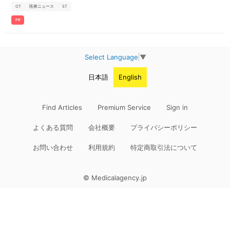
くなく さびしくなく」在宅での生活を送れるよう支援することを目指し
OT
医療ニュース
ST
ています。</li></ul> <h3>臨床経験4年以上の方をお待ちしています</
h3> <ul> <li>入社後は先輩セラピストとの同行訪問によるOJT研修を実
PR
施します。</li> <li>ユマニチュードインストラクターが在籍している元
気会グループだからこそ、最新の認知症ケアであるユマニチュード講習
もグループ内で受講可能です。</li> <li>地域専門職教育に力を入れてい
るため、作業療法士としてだけでなく社会人としても成長できます。</li
> </ul> <h3>ワークライフバランスも充実</h3> <ul> <li>お休みは【土
Select Language
▼
日休み】または【水日休み】からお選びいただけます。年間休日120日
以上も可能のため、自分らしい理想の働き方ができます。</li> <li>がん
ばった分がしっかり評価される給与体系です。</li> <li>祝日出勤は選択
日本語
English
制！訪問件数を増やし賞与のインセンティブで収入を上げることも可能
◎</li> </ul> ・地域の方々への訪問リハビリ業務 ・報告書、計画書作成
・ベッド上でのリハビリ、屋外歩行等 ・会社業務（チームの仕事） 現在
看護師26名（管理者含む）、セラピスト23名、事務3名が在籍していま
Find Articles
Premium Service
Sign in
す。 訪問は一人で出るからこそ、スタッフ間の情報共有やコミュニケー
ションを大切にしています。
よくある質問
会社概要
プライバシーポリシー
お問い合わせ
利用規約
特定商取引法について
© Medicalagency.jp