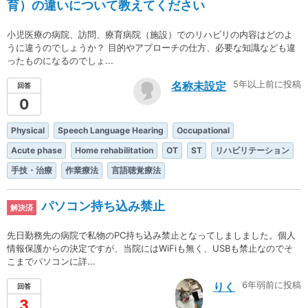
育）の違いについて教えてください
小児医療の病院、訪問、療育病院（施設）でのリハビリの内容はどのよ
うに違うのでしょうか？ 目的やアプローチの仕方、必要な知識なども違
ったものになるのでしょ...
5年以上前に投稿
名称未設定
回答
0
Physical
Speech Language Hearing
Occupational
Acute phase
Home rehabilitation
OT
ST
リハビリテーション
手技・治療
作業療法
言語聴覚療法
パソコン持ち込み禁止
解決済
先日勤務先の病院で私物のPC持ち込み禁止となってしましました。個人
情報保護からの決定ですが、当院にはWiFiも無く、USBも禁止なのでそ
こまでパソコンに詳...
6年弱前に投稿
りく
回答
3