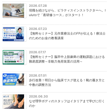
2026.07.28
現職を続けながら、ピラティスインストラクターへ。l
ulutoで「夜研修コース」がスタート！
2026.07.23
【無料セミナー】元作業療法士のFPが伝える！療法士
のためのお金の教養講座
2026.07.17
【無料セミナー】脳卒中上肢麻痺の運動課題における
難易度調整～非動力免荷装置の活用～
2026.07.01
歩行改善！明日から臨床でスグ使える！靴の履き方と
中敷の調整方法
2026.06.30
なぜ理学ボディのスタッフはイタリアまで学びに行く
のか