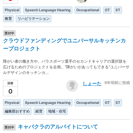
Physical
Speech Language Hearing
Occupational
OT
ST
教育
リハビリテーション
受付中
クラウドファンディングでユニバーサルキッチンカ
ープロジェクト
障がい者の働き方や、パラスポーツ選手のセカンドキャリアの選択肢を
広げるためのプロジェクトを企画。“障がいがあってもできる”ユニバーサ
ルデザインのキッチンカ...
6年弱前に投稿
しょーた
回答
0
Physical
Speech Language Hearing
Occupational
OT
ST
編集部おすすめ
経営
地域・在宅
キャバクラのアルバイトについて
受付中