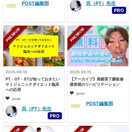
POST編集部
呉（PT）先生
2025.09.16
2025.09.15
PT・OT・STが知っておきたい
【アーカイブ】肩鏡視下腱板修
ケトジェニックダイエット臨床
復術後のリハビリテーション
への応用
posts
posts
POST編集部
呉（PT）先生