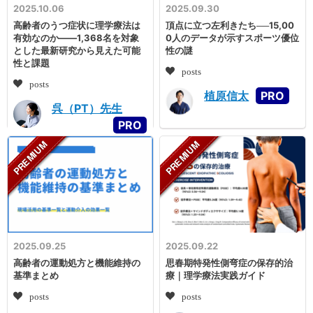
2025.10.06
2025.09.30
高齢者のうつ症状に理学療法は
頂点に立つ左利きたち──15,00
有効なのか――1,368名を対象
0人のデータが示すスポーツ優位
とした最新研究から見えた可能
性の謎
性と課題
posts
posts
植原信太
呉（PT）先生
2025.09.25
2025.09.22
高齢者の運動処方と機能維持の
思春期特発性側弯症の保存的治
基準まとめ
療｜理学療法実践ガイド
posts
posts