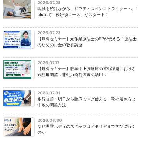
2026.07.28
現職を続けながら、ピラティスインストラクターへ。l
ulutoで「夜研修コース」がスタート！
2026.07.23
【無料セミナー】元作業療法士のFPが伝える！療法士
のためのお金の教養講座
2026.07.17
【無料セミナー】脳卒中上肢麻痺の運動課題における
難易度調整～非動力免荷装置の活用～
2026.07.01
歩行改善！明日から臨床でスグ使える！靴の履き方と
中敷の調整方法
2026.06.30
なぜ理学ボディのスタッフはイタリアまで学びに行く
のか