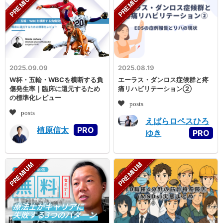
2025.09.09
2025.08.19
W杯・五輪・WBCを横断する負
エーラス・ダンロス症候群と疼
傷発生率｜臨床に還元するため
痛リハビリテーション②
の標準化レビュー
posts
posts
えばらロペスひろ
植原信太
ゆき