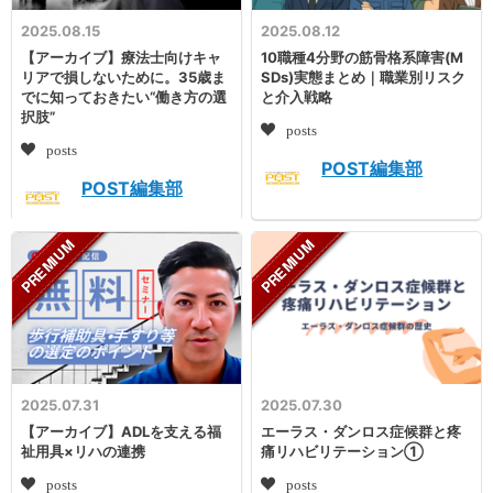
2025.08.15
2025.08.12
【アーカイブ】療法士向けキャ
10職種4分野の筋骨格系障害(M
リアで損しないために。35歳ま
SDs)実態まとめ｜職業別リスク
でに知っておきたい“働き方の選
と介入戦略
択肢”
posts
posts
POST編集部
POST編集部
2025.07.31
2025.07.30
【アーカイブ】ADLを支える福
エーラス・ダンロス症候群と疼
祉用具×リハの連携
痛リハビリテーション①
posts
posts