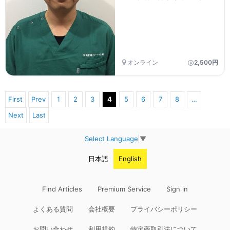
ぶ、生活機能・環境調
ミナー
整・多職種連携の視点～
(14日間の見逃し配信付
き)
オンライン
2,500円
First
Prev
1
2
3
4
5
6
7
8
…
Next
Last
Select Language
▼
日本語
English
Find Articles
Premium Service
Sign in
よくある質問
会社概要
プライバシーポリシー
お問い合わせ
利用規約
特定商取引法について