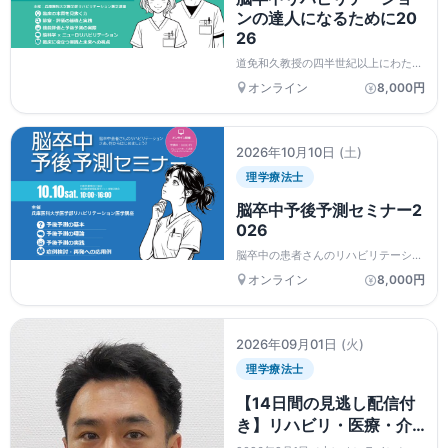
ンの達人になるために20
26
道免和久教授の四半世紀以上にわたる
脳卒中リハビリテーションの実践の経
オンライン
8,000円
験から、診察法、評価法、予後予測、
診療報酬制度、心の問題、臨床研究、
脳科学とニューロリハビリテーション
に至るまで、臨床に役立つ...
2026年10月10日
(土)
理学療法士
脳卒中予後予測セミナー2
026
脳卒中の患者さんのリハビリテーショ
ン...さぁ、何から始めましょう？ まず
オンライン
8,000円
は予後予測から始めましょう。そし
て、脳卒中が再発したらどうしましょ
う？ このセミナーでは、機能評価と
予後予測の考え方...
2026年09月01日
(火)
理学療法士
【14日間の見逃し配信付
き】リハビリ・医療・介
護現場で安全に活用する