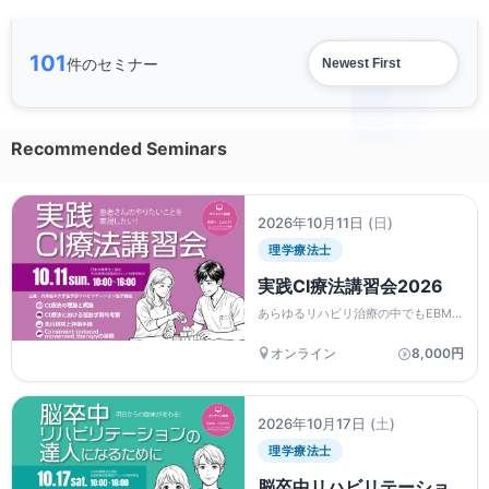
101
件のセミナー
Recommended Seminars
2026年10月11日
(日)
理学療法士
実践CI療法講習会2026
あらゆるリハビリ治療の中でもEBMと
して最も確立した治療法であるCI療
法。すでに全国の数多くの施設で実施
オンライン
8,000円
される標準的な治療になってきまし
た。本講習会では、CI療法の基礎から
実践までじっくり学べま...
2026年10月17日
(土)
理学療法士
脳卒中リハビリテーショ