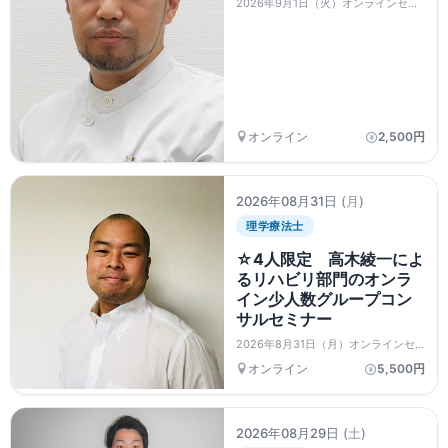
2026年9月1日（火）オンラインセミ
生成AI入門 〜生成AIの基
ナー
礎・プロンプト作成・業
務改善への実践〜
オンライン
2,500円
2026年08月31日
(月)
理学療法士
☆4人限定 高木綾一によ
るリハビリ部門のオンラ
イン少人数グループコン
サルセミナー
2026年8月31日（月）オンラインセ
ミナー
オンライン
5,500円
2026年08月29日
(土)