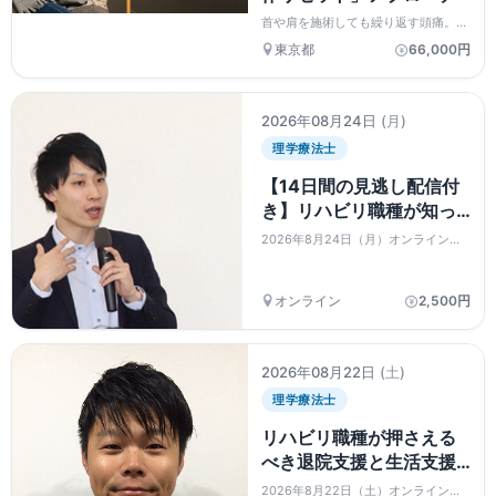
首や肩を施術しても繰り返す頭痛。そ
の背景を「感覚入力」と「神経系の過
東京都
66,000円
敏化（感作）」の視点から整理し、評
価とアプローチを学ぶ実践型ワークシ
ョップです。事前学習＋実技中心で行
います。
2026年08月24日
(月)
理学療法士
【14日間の見逃し配信付
き】リハビリ職種が知っ
ておきたいADL改善に必
2026年8月24日（月）オンラインセ
要な運動学習の基礎知識
ミナー
と実践
オンライン
2,500円
2026年08月22日
(土)
理学療法士
リハビリ職種が押さえる
べき退院支援と生活支援
の実際～事例を通して学
2026年8月22日（土）オンラインセ