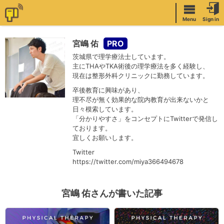
Menu
Sign in
宮嶋 佑
茨城県で理学療法士しています。
主にTHAやTKA術後の理学療法を多く経験し、
現在は整形外科クリニックに勤務しています。
卒後教育に興味があり、
理不尽が無く効果的な院内教育が出来ないかと
日々模索しています。
「分かりやすさ」をコンセプトにTwitterで発信し
ております。
宜しくお願いします。
Twitter
https://twitter.com/miya366494678
宮嶋 佑さんが書いた記事