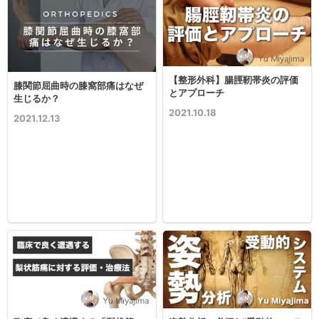
【整形外科】腸脛靭帯炎の評価
膝関節屈曲時の膝窩部痛はなぜ
とアプローチ
生じるか？
2021.10.18
2021.12.13