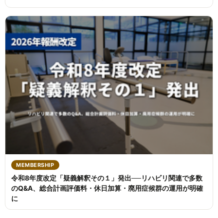
MEMBERSHIP
令和8年度改定「疑義解釈その１」発出──リハビリ関連で多数
のQ&A、総合計画評価料・休日加算・廃用症候群の運用が明確
に