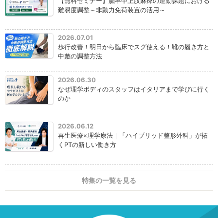
【無料セミナー】脳卒中上肢麻痺の運動課題における
難易度調整～非動力免荷装置の活用～
2026.07.01
歩行改善！明日から臨床でスグ使える！靴の履き方と
中敷の調整方法
2026.06.30
なぜ理学ボディのスタッフはイタリアまで学びに行く
のか
2026.06.12
再生医療×理学療法｜「ハイブリッド整形外科」が拓
くPTの新しい働き方
特集の一覧を見る