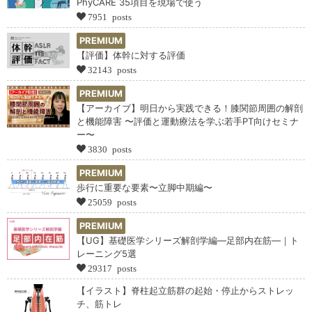
PhyCARE 35項目を現場で使う
7951 posts
PREMIUM
【評価】体幹に対する評価
32143 posts
PREMIUM
【アーカイブ】明日から実践できる！膝関節周囲の解剖
と機能障害 〜評価と運動療法を学ぶ若手PT向けセミナ
ー〜
3830 posts
PREMIUM
歩行に重要な要素〜立脚中期編〜
25059 posts
PREMIUM
【UG】基礎医学シリーズ解剖学編―足部内在筋―｜ト
レーニング5選
29317 posts
【イラスト】脊柱起立筋群の起始・停止からストレッ
チ、筋トレ