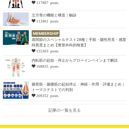
117887 posts
立方骨の機能と構造｜触診
113461 posts
MEMBERSHIP
肩関節のスペシャルテスト28種｜手順・陽性所見・感度
特異度まとめ【整形外科的検査】
155303 posts
内転筋の起始・停止からグローインペインまで解説
168835 posts
腸骨筋・腸腰筋の起始停止・神経・作用・評価まとめ｜
トーマステストでの判別
209352 posts
記事の一覧を見る