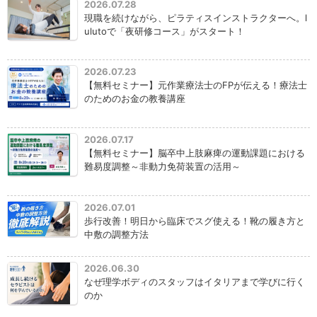
2026.07.28
現職を続けながら、ピラティスインストラクターへ。l
ulutoで「夜研修コース」がスタート！
2026.07.23
【無料セミナー】元作業療法士のFPが伝える！療法士
のためのお金の教養講座
2026.07.17
【無料セミナー】脳卒中上肢麻痺の運動課題における
難易度調整～非動力免荷装置の活用～
2026.07.01
歩行改善！明日から臨床でスグ使える！靴の履き方と
中敷の調整方法
2026.06.30
なぜ理学ボディのスタッフはイタリアまで学びに行く
のか