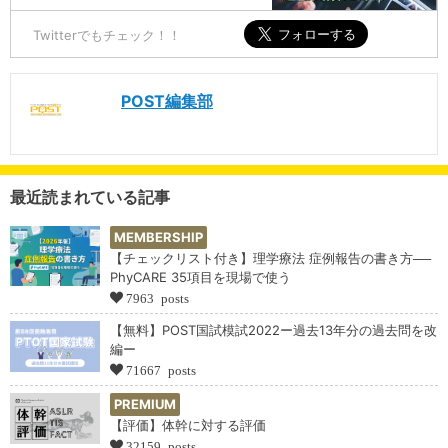
Twitterでもチェック！！
POST編集部
最近読まれている記事
MEMBERSHIP
【チェックリスト付き】理学療法 症例報告の書き方──
PhyCARE 35項目を現場で使う
7963 posts
【無料】POST国試模試2022ー過去13年分の過去問を改
編ー
71667 posts
PREMIUM
【評価】体幹に対する評価
32159 posts