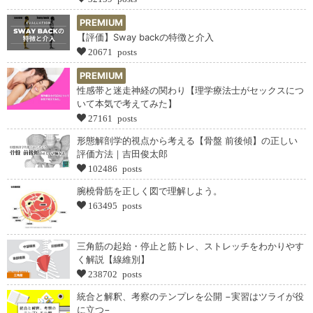
PREMIUM
【評価】Sway backの特徴と介入
20671 posts
PREMIUM
性感帯と迷走神経の関わり【理学療法士がセックスにつ
いて本気で考えてみた】
27161 posts
形態解剖学的視点から考える【骨盤 前後傾】の正しい
評価方法｜吉田俊太郎
102486 posts
腕橈骨筋を正しく図で理解しよう。
163495 posts
三角筋の起始・停止と筋トレ、ストレッチをわかりやす
く解説【線維別】
238702 posts
統合と解釈、考察のテンプレを公開 −実習はツライが役
に立つ−