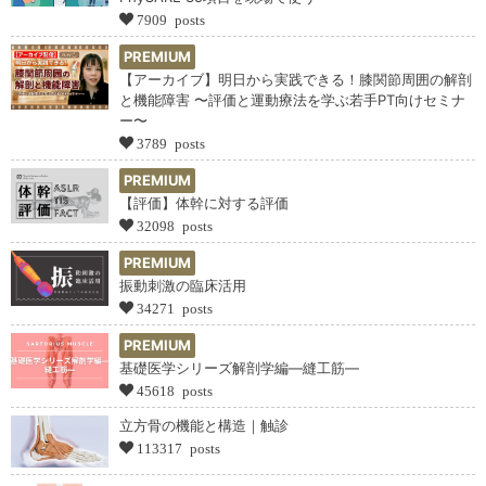
7909 posts
PREMIUM
【アーカイブ】明日から実践できる！膝関節周囲の解剖
と機能障害 〜評価と運動療法を学ぶ若手PT向けセミナ
ー〜
3789 posts
PREMIUM
【評価】体幹に対する評価
32098 posts
PREMIUM
振動刺激の臨床活用
34271 posts
PREMIUM
基礎医学シリーズ解剖学編―縫工筋―
45618 posts
立方骨の機能と構造｜触診
113317 posts