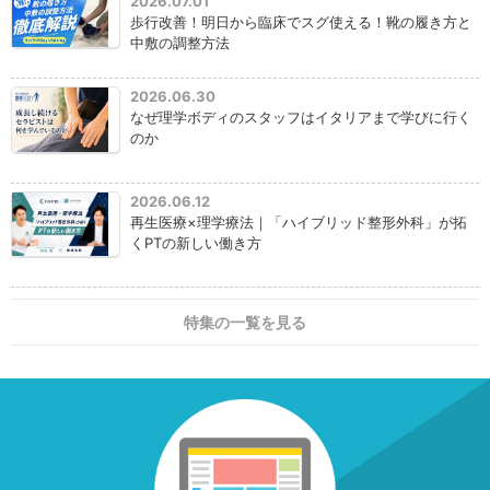
2026.07.01
歩行改善！明日から臨床でスグ使える！靴の履き方と
中敷の調整方法
2026.06.30
なぜ理学ボディのスタッフはイタリアまで学びに行く
のか
2026.06.12
再生医療×理学療法｜「ハイブリッド整形外科」が拓
くPTの新しい働き方
特集の一覧を見る