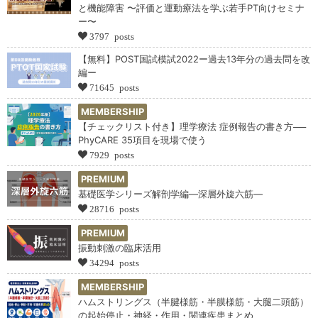
と機能障害 〜評価と運動療法を学ぶ若手PT向けセミナ
ー〜
3797 posts
【無料】POST国試模試2022ー過去13年分の過去問を改
編ー
71645 posts
MEMBERSHIP
【チェックリスト付き】理学療法 症例報告の書き方──
PhyCARE 35項目を現場で使う
7929 posts
PREMIUM
基礎医学シリーズ解剖学編―深層外旋六筋―
28716 posts
PREMIUM
振動刺激の臨床活用
34294 posts
MEMBERSHIP
ハムストリングス（半腱様筋・半膜様筋・大腿二頭筋）
の起始停止・神経・作用・関連疾患まとめ