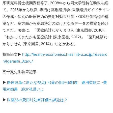
系研究科博士後期課程修了. 2008年から同大学院特任助教を経
て、2015年から現職. 専門は薬剤経済学. 医療経済ガイドライン
の作成・個別の医療技術の費用対効果評価・QOL評価指標の構
築など、多方面から意思決定の助けとなるデータの構築を続け
てきた。著書に、「医療統計わかりません (東京図書, 2010)」
「わかってきたかも医療統計 (東京図書, 2012)」「薬剤経済わ
かりません (東京図書, 2014)」などがある。
執筆論文▶︎
http://health-economics.hias.hit-u.ac.jp/researc
h/Igarashi_Ataru/
五十嵐先生執筆記事
▶︎
医療改革に新たな視点(下)薬の新評価制度 運用柔軟に -費
用対効果 絶対視避けよ
▶︎
医薬品の費用対効果評価の課題は？