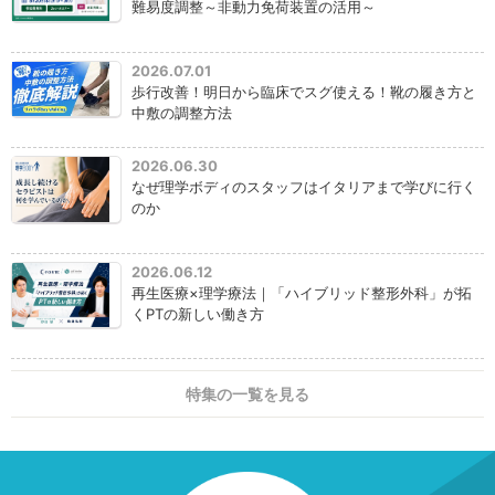
難易度調整～非動力免荷装置の活用～
2026.07.01
歩行改善！明日から臨床でスグ使える！靴の履き方と
中敷の調整方法
2026.06.30
なぜ理学ボディのスタッフはイタリアまで学びに行く
のか
2026.06.12
再生医療×理学療法｜「ハイブリッド整形外科」が拓
くPTの新しい働き方
特集の一覧を見る