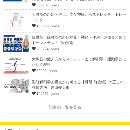
359707 posts
大腰筋の起始・停止、支配神経からストレッチ、トレー
ニング
150758 posts
腸骨筋・腸腰筋の起始停止・神経・作用・評価まとめ｜
トーマステストでの判別
209274 posts
大胸筋の鍛え方からストレッチまで解剖学・運動学的に
正しく解説
89992 posts
形態解剖学的視点から考える【骨盤 前後傾】の正しい
評価方法｜吉田俊太郎
102371 posts
記事の一覧を見る