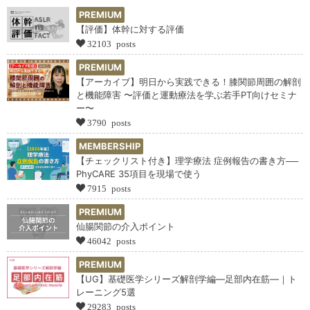
PREMIUM
【評価】体幹に対する評価
32103 posts
PREMIUM
【アーカイブ】明日から実践できる！膝関節周囲の解剖
と機能障害 〜評価と運動療法を学ぶ若手PT向けセミナ
ー〜
3790 posts
MEMBERSHIP
【チェックリスト付き】理学療法 症例報告の書き方──
PhyCARE 35項目を現場で使う
7915 posts
PREMIUM
仙腸関節の介入ポイント
46042 posts
PREMIUM
【UG】基礎医学シリーズ解剖学編―足部内在筋―｜ト
レーニング5選
29283 posts