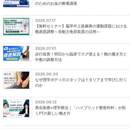
のためのお金の教養講座
2026.07.17
【無料セミナー】脳卒中上肢麻痺の運動課題における
難易度調整～非動力免荷装置の活用～
2026.07.01
歩行改善！明日から臨床でスグ使える！靴の履き方と
中敷の調整方法
2026.06.30
なぜ理学ボディのスタッフはイタリアまで学びに行く
のか
2026.06.12
再生医療×理学療法｜「ハイブリッド整形外科」が拓
くPTの新しい働き方