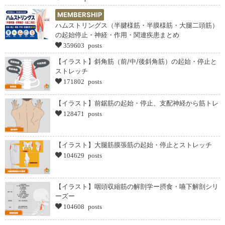
MEMBERSHIP
ハムストリングス（半腱様筋・半膜様筋・大腿二頭筋）
の起始停止・神経・作用・関連疾患まとめ
359603 posts
【イラスト】斜角筋（前/中/後斜角筋）の起始・停止と
ストレッチ
171802 posts
【イラスト】前鋸筋の起始・停止、支配神経から筋トレ
128471 posts
【イラスト】大腿筋膜張筋の起始・停止とストレッチ
104629 posts
【イラスト】咽頭収縮筋の解剖学ー摂食・嚥下解剖シリ
ーズー
104608 posts