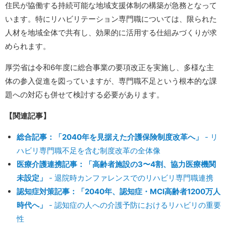
住民が協働する持続可能な地域支援体制の構築が急務となって
います。特にリハビリテーション専門職については、限られた
人材を地域全体で共有し、効果的に活用する仕組みづくりが求
められます。
厚労省は令和6年度に総合事業の要項改正を実施し、多様な主
体の参入促進を図っていますが、専門職不足という根本的な課
題への対応も併せて検討する必要があります。
【関連記事】
総合記事：「2040年を見据えた介護保険制度改革へ」
- リ
ハビリ専門職不足を含む制度改革の全体像
医療介護連携記事：「高齢者施設の3〜4割、協力医療機関
未設定」
- 退院時カンファレンスでのリハビリ専門職連携
認知症対策記事：「2040年、認知症・MCI高齢者1200万人
時代へ」
- 認知症の人への介護予防におけるリハビリの重要
性