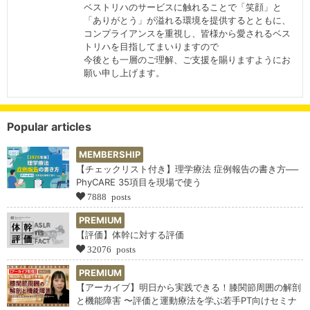
ベストリハのサービスに触れることで「笑顔」と
「ありがとう」が溢れる環境を提供するとともに、
コンプライアンスを重視し、皆様から愛されるベス
トリハを目指してまいりますので
今後とも一層のご理解、ご支援を賜りますようにお
願い申し上げます。
Popular articles
MEMBERSHIP
【チェックリスト付き】理学療法 症例報告の書き方──
PhyCARE 35項目を現場で使う
7888 posts
PREMIUM
【評価】体幹に対する評価
32076 posts
PREMIUM
【アーカイブ】明日から実践できる！膝関節周囲の解剖
と機能障害 〜評価と運動療法を学ぶ若手PT向けセミナ