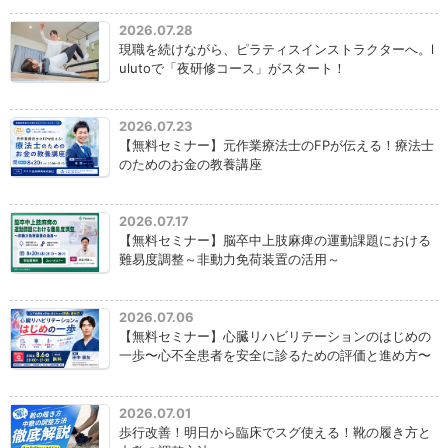
2026.07.28
現職を続けながら、ピラティスインストラクターへ。l
ulutoで「夜研修コース」がスタート！
2026.07.23
【無料セミナー】元作業療法士のFPが伝える！療法士
のためのお金の教養講座
2026.07.17
【無料セミナー】脳卒中上肢麻痺の運動課題における
難易度調整～非動力免荷装置の活用～
2026.07.06
【無料セミナー】心臓リハビリテーションのはじめの
一歩〜心不全患者を安全に診るための評価と進め方〜
2026.07.01
歩行改善！明日から臨床でスグ使える！靴の履き方と