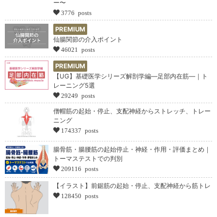
ー〜
3776 posts
PREMIUM
仙腸関節の介入ポイント
46021 posts
PREMIUM
【UG】基礎医学シリーズ解剖学編―足部内在筋―｜ト
レーニング5選
29249 posts
僧帽筋の起始・停止、支配神経からストレッチ、トレー
ニング
174337 posts
腸骨筋・腸腰筋の起始停止・神経・作用・評価まとめ｜
トーマステストでの判別
209116 posts
【イラスト】前鋸筋の起始・停止、支配神経から筋トレ
128450 posts