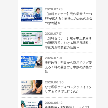
2026.07.23
【無料セミナー】元作業療法士の
FPが伝える！療法士のためのお金
の教養講座
2026.07.17
【無料セミナー】脳卒中上肢麻痺
の運動課題における難易度調整～
非動力免荷装置の活用～
2026.07.01
歩行改善！明日から臨床でスグ使
える！靴の履き方と中敷の調整方
法
2026.06.30
なぜ理学ボディのスタッフはイタ
リアまで学びに行くのか
2026.06.12
再生医療×理学療法｜「ハイブリ