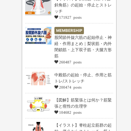
斜角筋）の起始・停止とストレ
ッチ
171927 posts
MEMBERSHIP
股関節外旋六筋の起始停止・神
経・作用まとめ｜梨状筋・内外
閉鎖筋・上下双子筋・大腿方形
筋
260487 posts
中殿筋の起始・停止、作用と筋
トレ/ストレッチ
200474 posts
【図解】筋緊張とは何か？筋緊
張と痙性の生理学
104682 posts
【イラスト】脊柱起立筋群の起