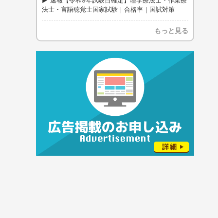
速報【令和9年試験日確定】理学療法士・作業療
法士・言語聴覚士国家試験｜合格率｜国試対策
もっと見る