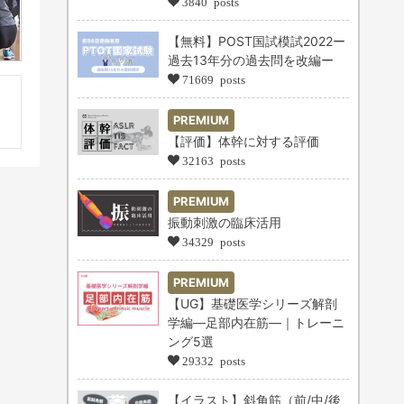
3840 posts
【無料】POST国試模試2022ー
過去13年分の過去問を改編ー
71669 posts
PREMIUM
【評価】体幹に対する評価
32163 posts
PREMIUM
振動刺激の臨床活用
34329 posts
PREMIUM
【UG】基礎医学シリーズ解剖
学編―足部内在筋―｜トレーニ
ング5選
29332 posts
【イラスト】斜角筋（前/中/後