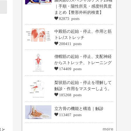
｜手順・陽性所見・感度特異度
まとめ【整形外科的検査】
82875 posts
中殿筋の起始・停止、作用と筋
トレ/ストレッチ
200411 posts
僧帽筋の起始・停止、支配神経
からストレッチ、トレーニング
174409 posts
梨状筋の起始・停止を理解して
触診・作用をマスターしよう。
185268 posts
立方骨の機能と構造｜触診
113407 posts
more
起と