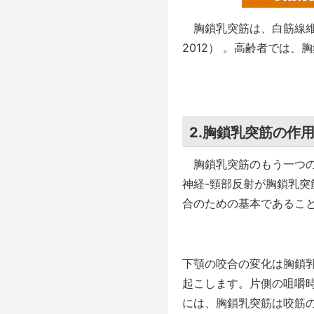
胸鎖乳突筋は、白筋線維多く
2012） 。高齢者では
2.胸鎖乳突筋の作
胸鎖乳突筋のもう一つの
神経-頸部反射が胸鎖乳
合のための基本であるこ
下顎の咬合の変化は胸鎖
起こします。片側の咀嚼
には、胸鎖乳突筋は咬筋