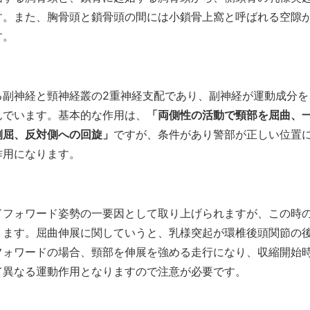
す。また、胸骨頭と鎖骨頭の間には小鎖骨上窩と呼ばれる空隙
す。
る副神経と頸神経叢の2重神経支配であり、副神経が運動成分を
んでいます。基本的な作用は、
「両側性の活動で頸部を屈曲、
側屈、反対側への回旋」
ですが、条件があり警部が正しい位置
作用になります。
ドフォワード姿勢の一要因として取り上げられますが、この時
ります。屈曲伸展に関していうと、乳様突起が環椎後頭関節の
フォワードの場合、頸部を伸展を強める走行になり、収縮開始
て異なる運動作用となりますので注意が必要です。