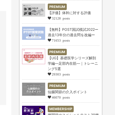
PREMIUM
【評価】体幹に対する評価
32128 posts
【無料】POST国試模試2022ー
過去13年分の過去問を改編ー
71653 posts
PREMIUM
【UG】基礎医学シリーズ解剖
学編―足部内在筋―｜トレーニ
ング5選
29303 posts
PREMIUM
仙腸関節の介入ポイント
46070 posts
MEMBERSHIP
膝関節のスペシャルテスト29種