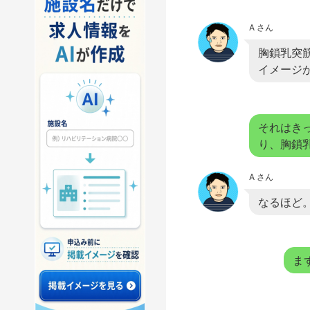
A さん
胸鎖乳突
イメージ
それはき
り、胸鎖
A さん
なるほど
ま