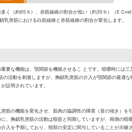
（約65％）、赤筋線維の割合が低い（約35％）（E Cvetk
、胸鎖乳突筋における白筋線維と赤筋線維の割合が変化します。
用
重要な機能は、顎関節を機能させるこ とです。咀嚼時には三
突筋の活動を刺激しますが、胸鎖乳突筋の介入が顎関節の最適な
とが証明されています。
乳突筋の機能を変化させ、筋肉の協調性の障害（首の傾き）を
時に、胸鎖乳突筋の活動は咬筋と同期していますが、両側の咀
の介入を予期しており、頸部の安定に関与していることが示唆