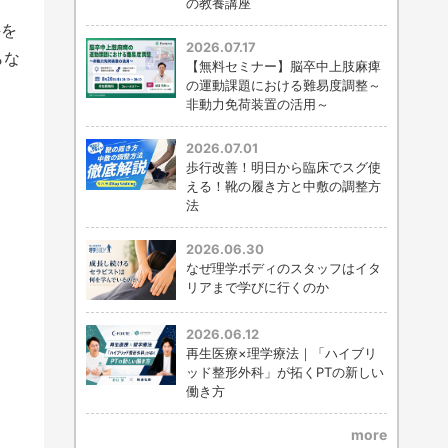
の教養講座
件を
2026.07.17
らな
【無料セミナー】脳卒中上肢麻痺
の運動課題における難易度調整～
非動力免荷装置の活用～
2026.07.01
歩行改善！明日から臨床でスグ使
える！靴の履き方と中敷の調整方
法
2026.06.30
なぜ理学ボディのスタッフはイタ
リアまで学びに行くのか
2026.06.12
再生医療×理学療法｜「ハイブリ
ッド整形外科」が拓くPTの新しい
働き方
more