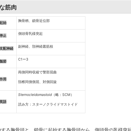
んな筋肉
胸骨柄、鎖骨近位部
起始
側頭骨乳様突起
停止
副神経、頚神経叢筋枝
支配神経
C1ー3
髄節
両側同時収縮で警部屈曲
作用
頚椎同側側屈、対側回旋
Sternocleidomastoid
（略：SCM）
英語
読み方：スターノクライドマストイド
する胸骨頭と、鎖骨に起始する胸骨頭から、側頭骨の乳様突