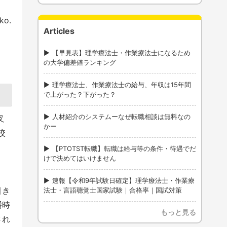
o.
Articles
【早見表】理学療法士・作業療法士になるため
の大学偏差値ランキング
理学療法士、作業療法士の給与、年収は15年間
で上がった？下がった？
人材紹介のシステムーなぜ転職相談は無料なの
叉
かー
咬
【PTOTST転職】転職は給与等の条件・待遇でだ
けで決めてはいけません
速報【令和9年試験日確定】理学療法士・作業療
引き
法士・言語聴覚士国家試験｜合格率｜国試対策
嚼時
もっと見る
され