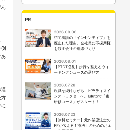
があ
PR
2026.08.06
訪問看護の「インセンティブ」を
、
廃止した理由。全社員に不採用権
一側
を渡す会社の組織づくり
にあ
2026.08.01
【PTOT必見】歩行を整えるウォ
ーキングシューズの選び方
2026.07.28
の運
現職を続けながら、ピラティスイ
ンストラクターへ。lulutoで「夜
後方
研修コース」がスタート！
時に
2026.07.23
【無料セミナー】元作業療法士の
FPが伝える！療法士のためのお金