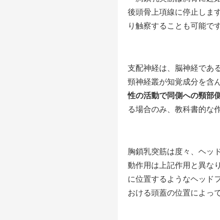
後頭骨上項線に停止しま
り触察することも可能で
支配神経は、脳神経であ
頸神経叢が知覚成分を含
性の活動で同側への頸部
る場合のみ、教科書的な
胸鎖乳突筋は度々、ヘッ
動作用は上記作用と異な
に位置するようなヘッド
おける頭蓋の位置によっ