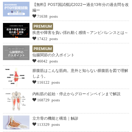
【無料】POST国試模試2022ー過去13年分の過去問を改
編ー
71638 posts
PREMIUM
疾患や障害を負い揺れ動く感情～アンビバレンスとは～
17422 posts
PREMIUM
仙腸関節の介入ポイント
46042 posts
腓腹筋はこんな筋肉。意外と知らない腓腹筋を図で理解
しよう。
116122 posts
内転筋の起始・停止からグローインペインまで解説
168729 posts
立方骨の機能と構造｜触診
113329 posts