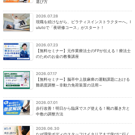
選び方
2026.07.28
現職を続けながら、ピラティスインストラクターへ。l
ulutoで「夜研修コース」がスタート！
2026.07.23
【無料セミナー】元作業療法士のFPが伝える！療法士
のためのお金の教養講座
2026.07.17
【無料セミナー】脳卒中上肢麻痺の運動課題における
難易度調整～非動力免荷装置の活用～
2026.07.01
歩行改善！明日から臨床でスグ使える！靴の履き方と
中敷の調整方法
2026.06.30
なぜ理学ボディのスタッフはイタリアまで学びに行く