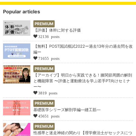
Popular articles
PREMIUM
【評価】体幹に対する評価
32136 posts
【無料】POST国試模試2022ー過去13年分の過去問を改
編ー
71655 posts
PREMIUM
【アーカイブ】明日から実践できる！膝関節周囲の解剖
と機能障害 〜評価と運動療法を学ぶ若手PT向けセミナ
ー〜
3819 posts
PREMIUM
基礎医学シリーズ解剖学編―縫工筋―
45651 posts
PREMIUM
性感帯と迷走神経の関わり【理学療法士がセックスにつ