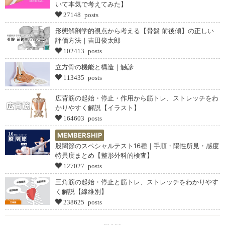
いて本気で考えてみた】
27148 posts
形態解剖学的視点から考える【骨盤 前後傾】の正しい
評価方法｜吉田俊太郎
102413 posts
立方骨の機能と構造｜触診
113435 posts
広背筋の起始・停止・作用から筋トレ、ストレッチをわ
かりやすく解説【イラスト】
164603 posts
MEMBERSHIP
股関節のスペシャルテスト16種｜手順・陽性所見・感度
特異度まとめ【整形外科的検査】
127027 posts
三角筋の起始・停止と筋トレ、ストレッチをわかりやす
く解説【線維別】
238625 posts