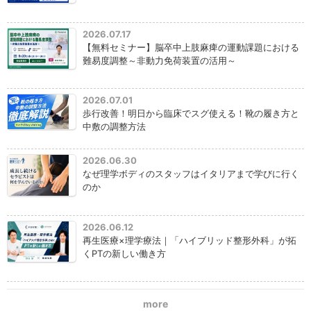
2026.07.17
【無料セミナー】脳卒中上肢麻痺の運動課題における
難易度調整～非動力免荷装置の活用～
2026.07.01
歩行改善！明日から臨床でスグ使える！靴の履き方と
中敷の調整方法
2026.06.30
なぜ理学ボディのスタッフはイタリアまで学びに行く
のか
2026.06.12
再生医療×理学療法｜「ハイブリッド整形外科」が拓
くPTの新しい働き方
more