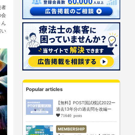
患者
の会
さん
書い
Popular articles
【無料】POST国試模試2022ー
過去13年分の過去問を改編ー
71640 posts
MEMBERSHIP