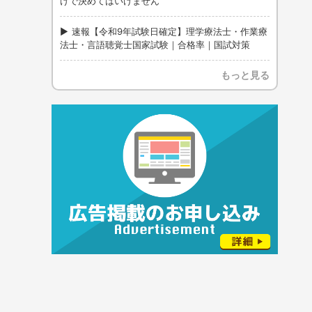
けで決めてはいけません
速報【令和9年試験日確定】理学療法士・作業療
法士・言語聴覚士国家試験｜合格率｜国試対策
もっと見る