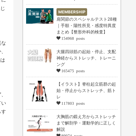
感じ
MEMBERSHIP
肩関節のスペシャルテスト28種
｜手順・陽性所見・感度特異度
まとめ【整形外科的検査】
154968 posts
異な
か、
大腿四頭筋の起始・停止、支配
神経からストレッチ、トレーニ
】は
ング
165475 posts
【イラスト】脊柱起立筋群の起
始・停止からストレッチ、筋ト
ず、
レ
てい
117803 posts
らす
大胸筋の鍛え方からストレッチ
まで解剖学・運動学的に正しく
解説
89974 posts