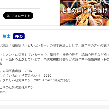
 彰太
ハビリ施設「脳梗塞リハビリセンター」の理学療法士として、脳卒中の方への施
ネジメントに従事している一方で、脳科学・神経心理学・認知心理学など様
れ日々臨床を追及しています。高次脳機能障害などの脳卒中や慢性疼痛（特
数。
協同医書出版 2016
ているか」学芸みらい社 2020
リハ研究サロン 2021 Amazon限定で発売
ビリのための勉強サロンー
com/