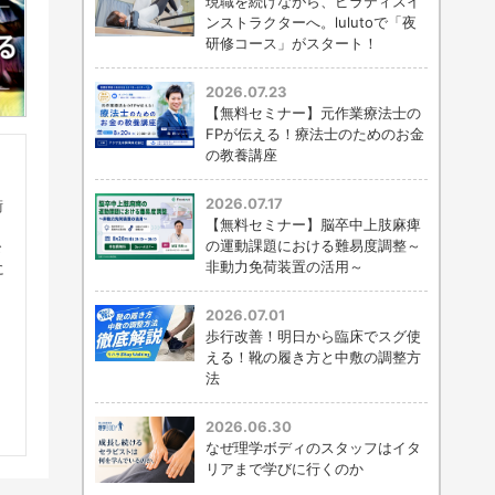
現職を続けながら、ピラティスイ
ンストラクターへ。lulutoで「夜
研修コース」がスタート！
2026.07.23
【無料セミナー】元作業療法士の
FPが伝える！療法士のためのお金
の教養講座
2026.07.17
術
【無料セミナー】脳卒中上肢麻痺
の運動課題における難易度調整～
々
非動力免荷装置の活用～
に
2026.07.01
歩行改善！明日から臨床でスグ使
える！靴の履き方と中敷の調整方
法
2026.06.30
なぜ理学ボディのスタッフはイタ
リアまで学びに行くのか