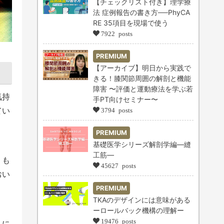
【チェックリスト付き】理学療
法 症例報告の書き方──PhyCA
RE 35項目を現場で使う
7922 posts
PREMIUM
【アーカイブ】明日から実践で
きる！膝関節周囲の解剖と機能
障害 〜評価と運動療法を学ぶ若
気持
手PT向けセミナー〜
てい
3794 posts
。
PREMIUM
基礎医学シリーズ解剖学編―縫
工筋―
りも
45627 posts
おい
PREMIUM
TKAのデザインには意味がある
ーロールバック機構の理解ー
19476 posts
りに