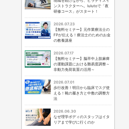
現職を続けながら、ピラティスイ
ンストラクターへ。lulutoで「夜
研修コース」がスタート！
2026.07.23
【無料セミナー】元作業療法士の
FPが伝える！療法士のためのお金
の教養講座
2026.07.17
【無料セミナー】脳卒中上肢麻痺
の運動課題における難易度調整～
非動力免荷装置の活用～
2026.07.01
歩行改善！明日から臨床でスグ使
える！靴の履き方と中敷の調整方
法
2026.06.30
なぜ理学ボディのスタッフはイタ
リアまで学びに行くのか