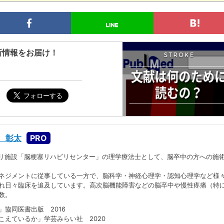
新情報をお届け！
 彰太
ハビリ施設「脳梗塞リハビリセンター」の理学療法士として、脳卒中の方への施
ネジメントに従事している一方で、脳科学・神経心理学・認知心理学など様
れ日々臨床を追及しています。高次脳機能障害などの脳卒中や慢性疼痛（特
数。
協同医書出版 2016
ているか」学芸みらい社 2020