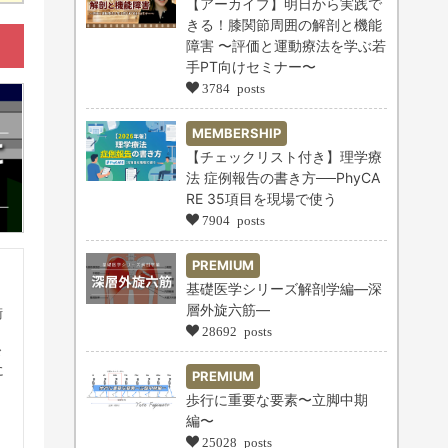
【アーカイブ】明日から実践で
きる！膝関節周囲の解剖と機能
障害 〜評価と運動療法を学ぶ若
手PT向けセミナー〜
3784 posts
MEMBERSHIP
【チェックリスト付き】理学療
法 症例報告の書き方──PhyCA
RE 35項目を現場で使う
7904 posts
PREMIUM
基礎医学シリーズ解剖学編―深
層外旋六筋―
術
28692 posts
々
に
PREMIUM
歩行に重要な要素〜立脚中期
編〜
25028 posts