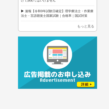
けで決めてはいけません
速報【令和9年試験日確定】理学療法士・作業療
法士・言語聴覚士国家試験｜合格率｜国試対策
もっと見る