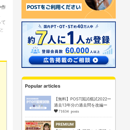
や作
ま
って
と
Popular articles
【無料】POST国試模試2022ー
過去13年分の過去問を改編ー
71634 posts
PREMIUM