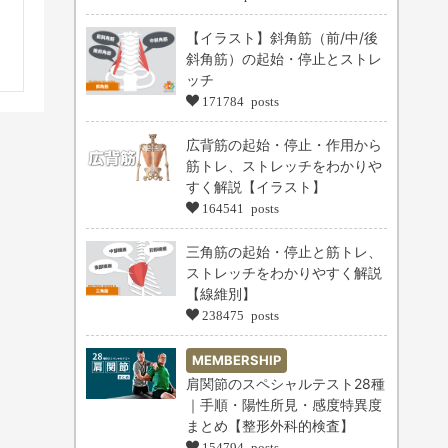
【イラスト】斜角筋（前/中/後
斜角筋）の起始・停止とストレ
ッチ
171784 posts
広背筋の起始・停止・作用から
筋トレ、ストレッチをわかりや
すく解説【イラスト】
164541 posts
三角筋の起始・停止と筋トレ、
ストレッチをわかりやすく解説
【線維別】
238475 posts
MEMBERSHIP
肩関節のスペシャルテスト28種
｜手順・陽性所見・感度特異度
まとめ【整形外科的検査】
154794 posts