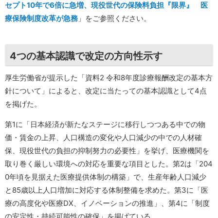
セプト10年で6倍に急増、現役世代の保険料負担『限界』 医
療保険制度改革が急務
」をご参照ください。
4つの基本認識で改定の方向性示す
厚生労働省が提示した「資料2 令和8年度診療報酬改定の基本方
針について」によると、改定に当たっての基本認識として4点
を掲げた。
第1に「日本経済が新たなステージに移行しつつある中での物
価・賃金の上昇、人口構造の変化や人口減少の中での人材確
保、現役世代の負担の抑制努力の必要性」を挙げ、医療機関を
取り巻く厳しい環境への対応を重要な項目とした。第2は「204
0年頃を見据えた医療提供体制の構築」で、生産年齢人口減少
と85歳以上人口増加に対応する体制整備を求めた。第3に「医
療の高度化や医療DX、イノベーションの推進」、第4に「制度
の安定性・持続可能性の確保」を掲げている。