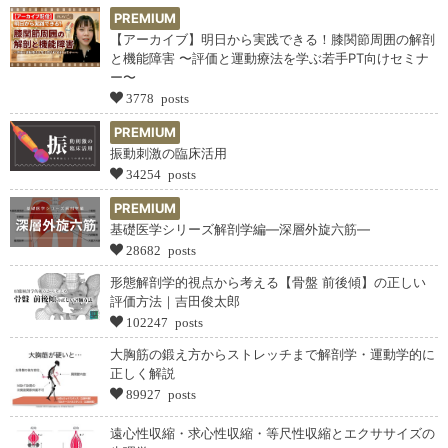
PREMIUM
【アーカイブ】明日から実践できる！膝関節周囲の解剖
と機能障害 〜評価と運動療法を学ぶ若手PT向けセミナ
ー〜
3778 posts
PREMIUM
振動刺激の臨床活用
34254 posts
PREMIUM
基礎医学シリーズ解剖学編―深層外旋六筋―
28682 posts
形態解剖学的視点から考える【骨盤 前後傾】の正しい
評価方法｜吉田俊太郎
102247 posts
大胸筋の鍛え方からストレッチまで解剖学・運動学的に
正しく解説
89927 posts
遠心性収縮・求心性収縮・等尺性収縮とエクササイズの