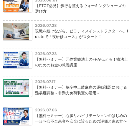
【PTOT必見】歩行を整えるウォーキングシューズの
選び方
2026.07.28
現職を続けながら、ピラティスインストラクターへ。l
ulutoで「夜研修コース」がスタート！
2026.07.23
【無料セミナー】元作業療法士のFPが伝える！療法士
のためのお金の教養講座
2026.07.17
【無料セミナー】脳卒中上肢麻痺の運動課題における
難易度調整～非動力免荷装置の活用～
2026.07.06
【無料セミナー】心臓リハビリテーションのはじめの
一歩〜心不全患者を安全に診るための評価と進め方〜