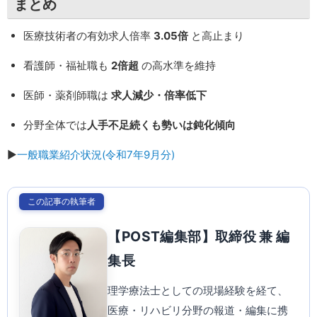
まとめ
医療技術者の有効求人倍率
3.05倍
と高止まり
看護師・福祉職も
2倍超
の高水準を維持
医師・薬剤師職は
求人減少・倍率低下
分野全体では
人手不足続くも勢いは鈍化傾向
▶︎
一般職業紹介状況(令和7年9月分)
この記事の執筆者
【POST編集部】取締役 兼 編
集長
理学療法士としての現場経験を経て、
医療・リハビリ分野の報道・編集に携