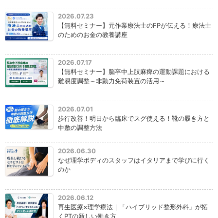
2026.07.23
【無料セミナー】元作業療法士のFPが伝える！療法士
のためのお金の教養講座
2026.07.17
【無料セミナー】脳卒中上肢麻痺の運動課題における
難易度調整～非動力免荷装置の活用～
2026.07.01
歩行改善！明日から臨床でスグ使える！靴の履き方と
中敷の調整方法
2026.06.30
なぜ理学ボディのスタッフはイタリアまで学びに行く
のか
2026.06.12
再生医療×理学療法｜「ハイブリッド整形外科」が拓
くPTの新しい働き方