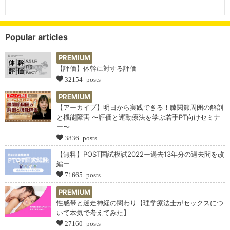
Popular articles
PREMIUM
【評価】体幹に対する評価
32154 posts
PREMIUM
【アーカイブ】明日から実践できる！膝関節周囲の解剖
と機能障害 〜評価と運動療法を学ぶ若手PT向けセミナ
ー〜
3836 posts
【無料】POST国試模試2022ー過去13年分の過去問を改
編ー
71665 posts
PREMIUM
性感帯と迷走神経の関わり【理学療法士がセックスにつ
いて本気で考えてみた】
27160 posts