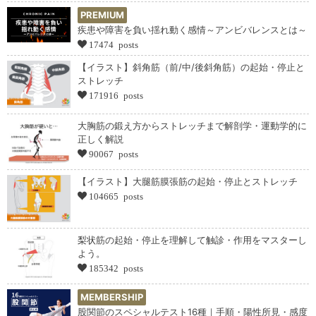
PREMIUM
疾患や障害を負い揺れ動く感情～アンビバレンスとは～
17474 posts
【イラスト】斜角筋（前/中/後斜角筋）の起始・停止と
ストレッチ
171916 posts
大胸筋の鍛え方からストレッチまで解剖学・運動学的に
正しく解説
90067 posts
【イラスト】大腿筋膜張筋の起始・停止とストレッチ
104665 posts
梨状筋の起始・停止を理解して触診・作用をマスターし
よう。
185342 posts
MEMBERSHIP
股関節のスペシャルテスト16種｜手順・陽性所見・感度