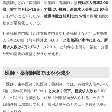
看護師などの「保健師・助産師・看護師」は
有効求人倍率2.00
倍（前年同月比−1.5％）
で横ばい推移。新規求人倍率は
2.97倍
とわずかに低下したが、
就職件数は前月比23％増
と採用活動の
動きが活発化している。
社会福祉専門職（介護支援専門員や社会福祉士など）は有効求
人倍率2.61倍（前年同月比−4.0％）
と依然高い水準にある。新
規求人数は
4万2,174人（+2.3％）と前年を上回り、福祉・介護
分野の需要の底堅さがうかがえる。
医師・薬剤師職ではやや減少
「医師，歯科医師，獣医師，薬剤師」では、有効求人倍率が1.8
7倍（前年同月比−15.0％）
と大きく低下。新規求人数も
3,108
人（−7.4％）と減少し、供給の回復傾向がみられる。一方で、
就職件数は増加しており、採用活動そのものは引き続き活発と
考えられる。