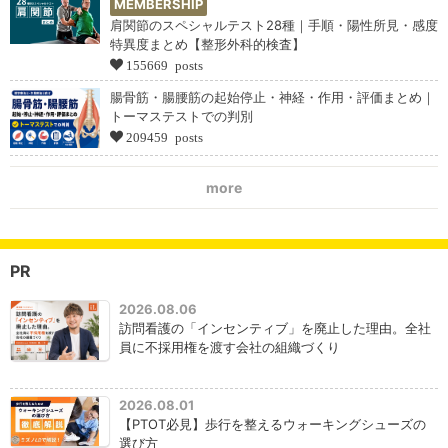
MEMBERSHIP
肩関節のスペシャルテスト28種｜手順・陽性所見・感度
特異度まとめ【整形外科的検査】
155669 posts
腸骨筋・腸腰筋の起始停止・神経・作用・評価まとめ｜
トーマステストでの判別
209459 posts
more
PR
2026.08.06
訪問看護の「インセンティブ」を廃止した理由。全社
員に不採用権を渡す会社の組織づくり
2026.08.01
【PTOT必見】歩行を整えるウォーキングシューズの
選び方