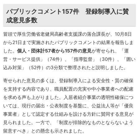
パブリックコメント157件 登録制導入に賛
成意見多数
冒頭で厚生労働省老健局高齢者支援課の落合課長が、10月8日
から21日まで実施されたパブリックコメントの結果を報告しま
した。
個人・団体計57者から157件の意見
が寄せられ、「運
営・サービス提供」（74件）、「指導監督」（30件）、「囲い
込み対策」（52件）の3分類で整理されたと説明しました。
寄せられた意見の多くは、登録制導入による安全性・質の確保
を支持する内容であり、職員配置の充実や中小事業者への配慮
を求める声も上がりました。入居者紹介事業の透明性確保につ
いては、現行の届出・公表制度を基盤に、公益法人等が「優良
事業者」として認定する仕組みを設ける方針に賛同する意見が
見られました。一方で、「制度が排除的なものとならないよう
留意すべき」との懸念も示されました。