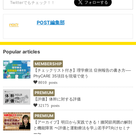
Twitterでもチェック！！
POST編集部
Popular articles
MEMBERSHIP
【チェックリスト付き】理学療法 症例報告の書き方──
PhyCARE 35項目を現場で使う
8010 posts
PREMIUM
【評価】体幹に対する評価
32175 posts
PREMIUM
【アーカイブ】明日から実践できる！膝関節周囲の解剖
と機能障害 〜評価と運動療法を学ぶ若手PT向けセミナ
ー〜