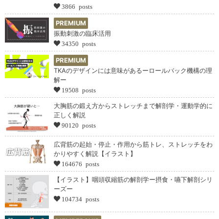
3866 posts
PREMIUM
振動刺激の臨床活用
34350 posts
PREMIUM
TKAのデザインには意味があるーロールバック機構の理
解ー
19508 posts
大胸筋の鍛え方からストレッチまで解剖学・運動学的に
正しく解説
90120 posts
広背筋の起始・停止・作用から筋トレ、ストレッチをわ
かりやすく解説【イラスト】
164676 posts
【イラスト】咽頭収縮筋の解剖学ー摂食・嚥下解剖シリ
ーズー
104734 posts