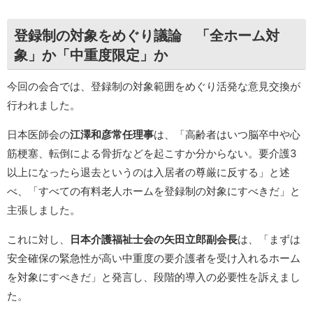
登録制の対象をめぐり議論 「全ホーム対
象」か「中重度限定」か
今回の会合では、登録制の対象範囲をめぐり活発な意見交換が
行われました。
日本医師会の
江澤和彦常任理事
は、「高齢者はいつ脳卒中や心
筋梗塞、転倒による骨折などを起こすか分からない。要介護3
以上になったら退去というのは入居者の尊厳に反する」と述
べ、「すべての有料老人ホームを登録制の対象にすべきだ」と
主張しました。
これに対し、
日本介護福祉士会の矢田立郎副会長
は、「まずは
安全確保の緊急性が高い中重度の要介護者を受け入れるホーム
を対象にすべきだ」と発言し、段階的導入の必要性を訴えまし
た。