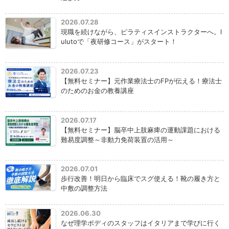
2026.07.28
現職を続けながら、ピラティスインストラクターへ。l
ulutoで「夜研修コース」がスタート！
2026.07.23
【無料セミナー】元作業療法士のFPが伝える！療法士
のためのお金の教養講座
2026.07.17
【無料セミナー】脳卒中上肢麻痺の運動課題における
難易度調整～非動力免荷装置の活用～
2026.07.01
歩行改善！明日から臨床でスグ使える！靴の履き方と
中敷の調整方法
2026.06.30
なぜ理学ボディのスタッフはイタリアまで学びに行く