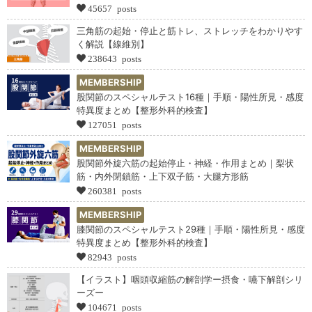
45657 posts
三角筋の起始・停止と筋トレ、ストレッチをわかりやす
く解説【線維別】
238643 posts
MEMBERSHIP
股関節のスペシャルテスト16種｜手順・陽性所見・感度
特異度まとめ【整形外科的検査】
127051 posts
MEMBERSHIP
股関節外旋六筋の起始停止・神経・作用まとめ｜梨状
筋・内外閉鎖筋・上下双子筋・大腿方形筋
260381 posts
MEMBERSHIP
膝関節のスペシャルテスト29種｜手順・陽性所見・感度
特異度まとめ【整形外科的検査】
82943 posts
【イラスト】咽頭収縮筋の解剖学ー摂食・嚥下解剖シリ
ーズー
104671 posts