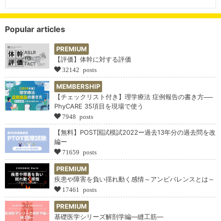
Popular articles
PREMIUM
【評価】体幹に対する評価
32142 posts
MEMBERSHIP
【チェックリスト付き】理学療法 症例報告の書き方──
PhyCARE 35項目を現場で使う
7948 posts
【無料】POST国試模試2022ー過去13年分の過去問を改
編ー
71659 posts
PREMIUM
疾患や障害を負い揺れ動く感情～アンビバレンスとは～
17461 posts
PREMIUM
基礎医学シリーズ解剖学編―縫工筋―