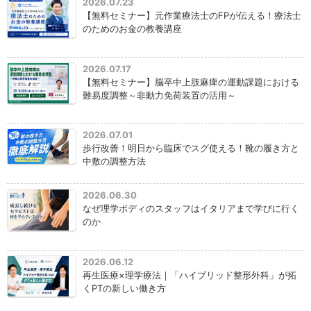
2026.07.23
【無料セミナー】元作業療法士のFPが伝える！療法士
のためのお金の教養講座
2026.07.17
【無料セミナー】脳卒中上肢麻痺の運動課題における
難易度調整～非動力免荷装置の活用～
2026.07.01
歩行改善！明日から臨床でスグ使える！靴の履き方と
中敷の調整方法
2026.06.30
なぜ理学ボディのスタッフはイタリアまで学びに行く
のか
2026.06.12
再生医療×理学療法｜「ハイブリッド整形外科」が拓
くPTの新しい働き方