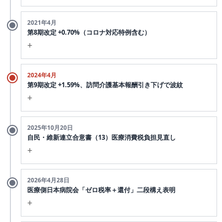
消費税8%→10%引き上げに対応する臨時改定。改定総額
2021年4月
の内訳は、介護職員等特定処遇改善加算の創設等
+2.13%
第8期改定 +0.70%（コロナ対応特例含む）
+
、消費税率10%対応の補填
、補足給付の
+1.67%
+0.39%
見直し
。
+0.06%
新型コロナウイルス感染症対応の特例措置を含む改定。
2024年4月
純粋に「消費税対応」として配分されたのは
+0.39%にとどま
第9期改定 +1.59%、訪問介護基本報酬引き下げで波紋
る
。サービス別単位数アップ（訪問介護1-2単位、通所介護2-6
+
単位、介護医療院5-8単位等）で対応。医療側で進んだ「個別
補填方式」は介護分野では完全には踏襲されなかった。
全体プラス改定の中で、訪問介護の身体介護・生活援助の所要
2025年10月20日
時間別単価が一律に引き下げられた。「特定事業所加算」「処
自民・維新連立合意書（13）医療消費税負担見直し
遇改善加算」を取らないと収入が確保できない構造となり、中
+
小規模の訪問介護事業所からは経営継続が困難との声が相次い
だ。
連立政権合意書の社会保障項目（13）に「医療機関における高
2026年4月28日
燃料費・車両維持費・ヘルパー移動コストが増加する中、控除
度医療機器および設備の更新などに係る現在の消費税負担の在
医療側日本病院会「ゼロ税率＋還付」二段構え表明
対象外消費税の負担は固定費として淡々と積み上がる。しかし
り方の見直し」が盛り込まれた。
医療側にとっての政治的前進
+
「損税」は議論の中心には立たず。
だが、介護分野での同種の文言化はなし。