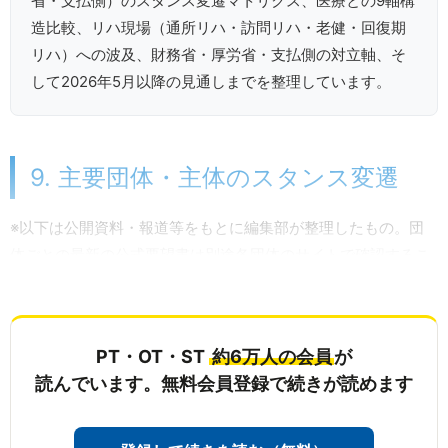
省・支払側）のスタンス変遷マトリクス、医療との9軸構
造比較、リハ現場（通所リハ・訪問リハ・老健・回復期
リハ）への波及、財務省・厚労省・支払側の対立軸、そ
して2026年5月以降の見通しまでを整理しています。
9. 主要団体・主体のスタンス変遷
※以下は公開資料・報道等をもとに編集部が整理したもの。団
体ごとの最新の公式要望書は別途各団体のサイトで確認するこ
とが望ましい。
PT・OT・ST
約6万人の会員
が
読んでいます。無料会員登録で続きが読めます