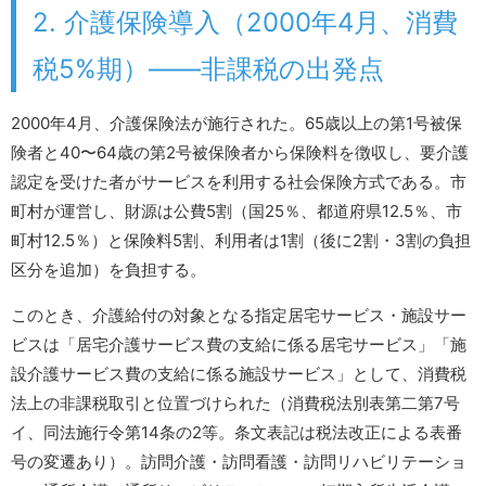
2. 介護保険導入（2000年4月、消費
税5%期）――非課税の出発点
2000年4月、介護保険法が施行された。65歳以上の第1号被保
険者と40〜64歳の第2号被保険者から保険料を徴収し、要介護
認定を受けた者がサービスを利用する社会保険方式である。市
町村が運営し、財源は公費5割（国25％、都道府県12.5％、市
町村12.5％）と保険料5割、利用者は1割（後に2割・3割の負担
区分を追加）を負担する。
このとき、介護給付の対象となる指定居宅サービス・施設サー
ビスは「居宅介護サービス費の支給に係る居宅サービス」「施
設介護サービス費の支給に係る施設サービス」として、消費税
法上の非課税取引と位置づけられた（消費税法別表第二第7号
イ、同法施行令第14条の2等。条文表記は税法改正による表番
号の変遷あり）。訪問介護・訪問看護・訪問リハビリテーショ