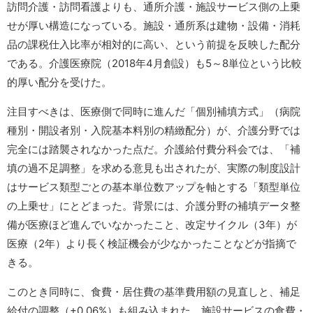
訪問介護・訪問看護よりも、通所介護・施設サービス側の上乗
せが厚い構造になっている。施設・通所系は建物・設備・消耗
品の課税仕入比率が相対的に高い、という前提を反映した配分
である。介護医療院（2018年4月創設）も5～8単位という比較
的厚い配分を受けた。
注目すべきは、医療側で同時に進んだ「個別補填方式」（病院
種別・開設者別・入院基本料別の精緻配分）が、介護分野では
完全には踏襲されなかった点だ。介護給付費分科会では、「補
填の過不足調整」を求める意見も出されたが、実際の制度設計
はサービス類型ごとの基本単位数アップを軸とする「類型単位
の上乗せ」にとどまった。背景には、介護分野の補填データ整
備が医療ほど進んでいなかったこと、改定サイクル（3年）が
医療（2年）より長く検証機会が少なかったことなどが指摘で
きる。
このとき同時に、食費・居住費の基準費用額の見直しと、補足
給付の調整（+0.06%）も組み込まれた。施設サービスの食費・