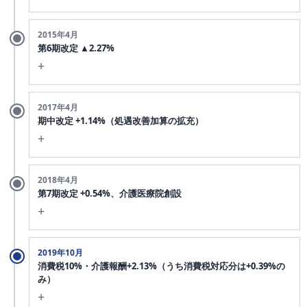
消費税5%→8%引き上げに合わせて、介護報酬の臨時改定を実
2015年4月
施。サービスごとの
課税経費率
を算出し、基本単位数への一律
第6期改定 ▲2.27%
上乗せで対応した。
+
区分支給限度基準額も同時引き上げ。四病協は介護分野でも個
別事業所の補填過不足調整を提案したが、政策決定の中心線に
介護費用適正化のための大幅引き下げ。
2017年4月
は乗らず、「基本単位数への一律上乗せ」が出発点に。
期中改定 +1.14%（処遇改善加算の拡充）
+
処遇改善加算の上位区分創設による期中改定。「損税」は議題
2018年4月
に上がらず。
第7期改定 +0.54%、介護医療院創設
+
介護療養型医療施設の段階的廃止と介護医療院の創設。新類型
2019年10月
の報酬設計が議論の中心。
消費税10%・介護報酬+2.13%（うち消費税対応分は+0.39%の
み）
+