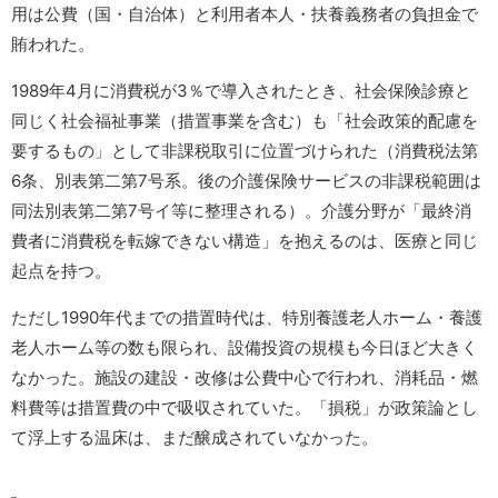
用は公費（国・自治体）と利用者本人・扶養義務者の負担金で
賄われた。
1989年4月に消費税が3％で導入されたとき、社会保険診療と
同じく社会福祉事業（措置事業を含む）も「社会政策的配慮を
要するもの」として非課税取引に位置づけられた（消費税法第
6条、別表第二第7号系。後の介護保険サービスの非課税範囲は
同法別表第二第7号イ等に整理される）。介護分野が「最終消
費者に消費税を転嫁できない構造」を抱えるのは、医療と同じ
起点を持つ。
ただし1990年代までの措置時代は、特別養護老人ホーム・養護
老人ホーム等の数も限られ、設備投資の規模も今日ほど大きく
なかった。施設の建設・改修は公費中心で行われ、消耗品・燃
料費等は措置費の中で吸収されていた。「損税」が政策論とし
て浮上する温床は、まだ醸成されていなかった。