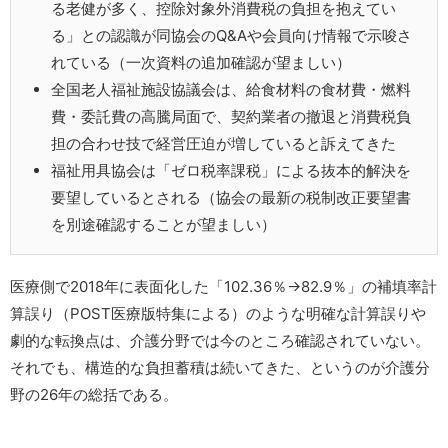
る老健が多く、控除対象外消費税の負担を抱えてい
る」との認識が同協会のQ&Aや会員向け情報で示唆さ
れている（一次資料の追加確認が望ましい）
全国老人福祉施設協議会は、給食材料の食材費・燃料
費・委託費の高騰局面で、契約業者の撤退と消費税負
担の合わせ技で経営圧迫が増していると訴えてきた
福祉用具協会は「ゼロ税率課税」による抜本的解決を
要望しているとされる（協会の最新の税制改正要望書
を別途確認することが望ましい）
医療側で2018年に表面化した「102.36％→82.9％」の補填率計
算誤り（POST医療版特集による）のような明確な計算誤りや
劇的な転換点は、介護分野では今のところ確認されていない。
それでも、構造的な負担蓄積は続いてきた、というのが介護分
野の26年の総括である。