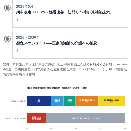
日本病院会の相澤孝夫会長が定例記者会見で、長期目標として
2026年6月
の「課税取引化＋ゼロ税率」、当面の緊急対応としての「控除
期中改定 +2.03%（処遇改善・訪問リハ等加算対象拡大）
対象外消費税の一部還付」の二段構えを表明（POST医療版特
+
集に詳細）。
介護分野への波及は今後の論点。医療側の制度設計が固まる過
処遇改善分
、食費基準費用額引き上げ
。
+1.95%
+0.09%
2026〜2030年
程で、老健の施設更新・福祉用具・介護ロボット導入などにも
想定スケジュール──医療側議論の介護への波及
これまで対象外だった
訪問看護・訪問リハビリテーション・居
還付制度の議論が及ぶ可能性がある。
+
宅介護支援
が新たに処遇改善加算の対象に加わった。
訪問介護では最大28.7%、訪問看護では1.8%の加算率。介護職
出典：本特集記事および厚生労働省・社会保障審議会介護給付費分科会資料、GemMe
2026年5〜6月：医療側提言と骨太方針2026／7〜8月：令和9年
員の月額1万円ベースアップ＋生産性向上0.7万円＋通常昇給0.2
d報道、自由民主党・日本維新の会連立政権合意書（2025年10月20日）、POST医療版
度税制改正要望／12月：与党税制改正大綱／
2027年4月：第10
万円、最大月1.9万円を目指す制度設計。一方で「損税」は議
特集等から編集部作成
期介護報酬改定（損税対応の見直しが議題化しうる節目）
／20
題に上がらないまま。
28年：医療側の制度具体化／2030年：医療側抜本解決の本
丸。
医療側で「高度医療機器・設備への還付制度」「課税転換＋ゼ
ロ税率」のいずれかが採用されれば、介護分野でも同等の対応
を求める動きが起きる可能性。