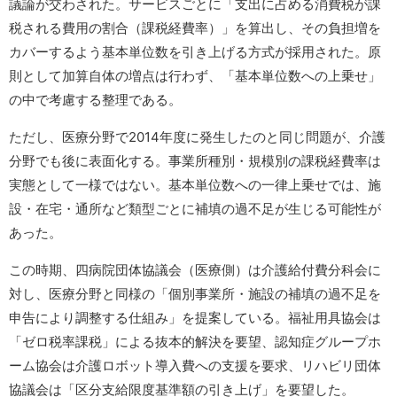
議論が交わされた。サービスごとに「支出に占める消費税が課
税される費用の割合（課税経費率）」を算出し、その負担増を
カバーするよう基本単位数を引き上げる方式が採用された。原
則として加算自体の増点は行わず、「基本単位数への上乗せ」
の中で考慮する整理である。
ただし、医療分野で2014年度に発生したのと同じ問題が、介護
分野でも後に表面化する。事業所種別・規模別の課税経費率は
実態として一様ではない。基本単位数への一律上乗せでは、施
設・在宅・通所など類型ごとに補填の過不足が生じる可能性が
あった。
この時期、四病院団体協議会（医療側）は介護給付費分科会に
対し、医療分野と同様の「個別事業所・施設の補填の過不足を
申告により調整する仕組み」を提案している。福祉用具協会は
「ゼロ税率課税」による抜本的解決を要望、認知症グループホ
ーム協会は介護ロボット導入費への支援を要求、リハビリ団体
協議会は「区分支給限度基準額の引き上げ」を要望した。