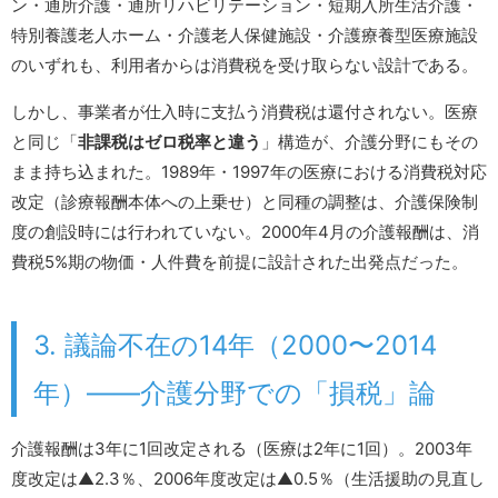
ン・通所介護・通所リハビリテーション・短期入所生活介護・
特別養護老人ホーム・介護老人保健施設・介護療養型医療施設
のいずれも、利用者からは消費税を受け取らない設計である。
しかし、事業者が仕入時に支払う消費税は還付されない。医療
と同じ「
非課税はゼロ税率と違う
」構造が、介護分野にもその
まま持ち込まれた。1989年・1997年の医療における消費税対応
改定（診療報酬本体への上乗せ）と同種の調整は、介護保険制
度の創設時には行われていない。2000年4月の介護報酬は、消
費税5%期の物価・人件費を前提に設計された出発点だった。
3. 議論不在の14年（2000〜2014
年）――介護分野での「損税」論
介護報酬は3年に1回改定される（医療は2年に1回）。2003年
度改定は▲2.3％、2006年度改定は▲0.5％（生活援助の見直し