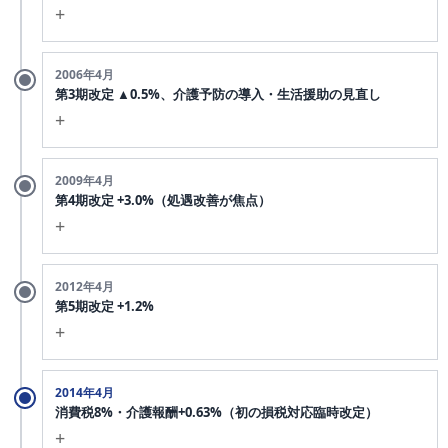
サービス費の支給に係る施設サービス」として非課税取引と位
+
置づけ（消費税法施行令第14条の2等）。
事業者の仕入消費税は還付されない構造が介護分野にも持ち込
介護費用抑制の局面。介護分野で「損税」は単独論点としては
2006年4月
まれた。
議論されず。
第3期改定 ▲0.5%、介護予防の導入・生活援助の見直し
+
軽度者の介護予防給付の創設、生活援助の見直しなど構造改革
2009年4月
を伴う改定。
第4期改定 +3.0%（処遇改善が焦点）
+
介護従事者の賃金水準への危機感が政策論点に。過去最高のプ
2012年4月
ラス改定として注目された。
第5期改定 +1.2%
+
処遇改善交付金が報酬本体に組み込まれる流れ。
2014年4月
消費税8%・介護報酬+0.63%（初の損税対応臨時改定）
+