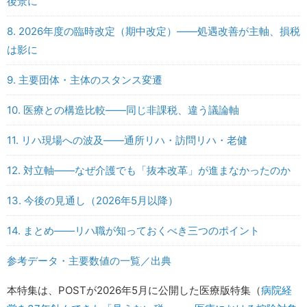
後景に
8. 2026年度の臨時改定（期中改定）――処遇改善が主軸、損税
は影に
9. 主要団体・主体のスタンス変遷
10. 医療との構造比較――同じ非課税、違う議論軸
11. リハ現場への波及――通所リハ・訪問リハ・老健
12. 対立軸――なぜ介護でも「抜本改革」が進まなかったのか
13. 今後の見通し（2026年5月以降）
14. まとめ――リハ職が知っておくべき三つのポイント
参考データ・主要数値の一覧／出典
本特集は、POSTが2026年5月に公開した医療版特集（
病院経