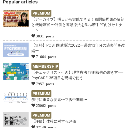
Popular articles
PREMIUM
【アーカイブ】明日から実践できる！膝関節周囲の解剖
と機能障害 〜評価と運動療法を学ぶ若手PT向けセミナ
ー〜
3831 posts
【無料】POST国試模試2022ー過去13年分の過去問を改
編ー
71664 posts
MEMBERSHIP
【チェックリスト付き】理学療法 症例報告の書き方──
PhyCARE 35項目を現場で使う
7957 posts
PREMIUM
歩行に重要な要素〜立脚中期編〜
25062 posts
PREMIUM
【評価】体幹に対する評価
32149 posts