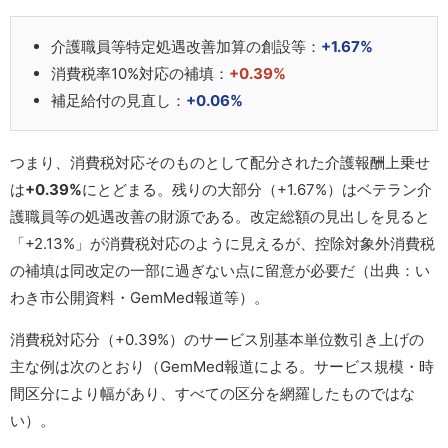
介護職員等特定処遇改善加算の創設等：
+1.67%
消費税率10%対応の補填：
+0.39%
補足給付の見直し：
+0.06%
つまり、消費税対応そのものとして配分された介護報酬上乗せ
は
+0.39%
にとどまる。残りの大部分（+1.67%）はベテラン介
護職員等の処遇改善の財源である。改定総額の見出しを見ると
「+2.13%」が消費税対応のように見えるが、控除対象外消費税
の補填は同改定の一部に過ぎない点に留意が必要だ（出典：い
わき市公開資料・GemMed報道等）。
消費税対応分（+0.39%）のサービス別基本単位数引き上げの
主な例は次のとおり（GemMed報道による。サービス規模・時
間区分により幅があり、すべての区分を網羅したものではな
い）。