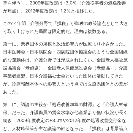
等を伴う）、2009年度改定は+3.0％（介護従事者の処遇改善
が焦点）、2012年度改定は+1.2％と推移した。
この14年間、介護分野で「損税」が単独の政策論点として大き
く取り上げられた局面は限定的だ。理由は複数ある。
第一に、業界団体の規模と政治影響力が医療より小さかった。
日本医師会・日本病院会・四病院団体協議会のような全国組織
的な運動体は、介護分野では形成されにくい。全国老人福祉施
設協議会（老施協）、全国老人保健施設協会（老健協）、介護
事業者連盟、日本介護福祉士会といった団体は活動してきた
が、診療報酬本体への影響力という点では医療系団体との差が
あった。
第二に、議論の主役が「処遇改善加算の財源」と「介護人材確
保」だった。介護職員の賃金水準が他産業より低い状況が長く
続き、2009年度改定の+3.0%や2012年度の処遇改善交付金な
ど、人材確保策が主な議論の軸となった。「損税」は背景論点