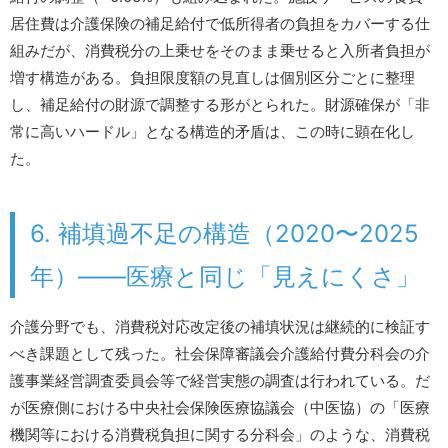
居住費は介護保険の補足給付で低所得者の負担をカバーする仕
組みだが、消費税分の上乗せをそのまま乗せると入所者負担が
増す構造がある。負担限度額の見直しは個別区分ごとに整理
し、補足給付の財源で調整する形がとられた。財源確保が「非
常に高いハードル」となる構造的矛盾は、この時に顕在化し
た。
6. 補填過不足の構造（2020〜2025
年）――医療と同じ「見えにくさ」
介護分野でも、消費税対応改定後の補填状況は継続的に検証す
べき課題として残った。社会保障審議会介護給付費分科会の介
護事業経営調査委員会等で経営実態の調査は行われている。だ
が医療側における中央社会保険医療協議会（中医協）の「医療
機関等における消費税負担に関する分科会」のような、消費税