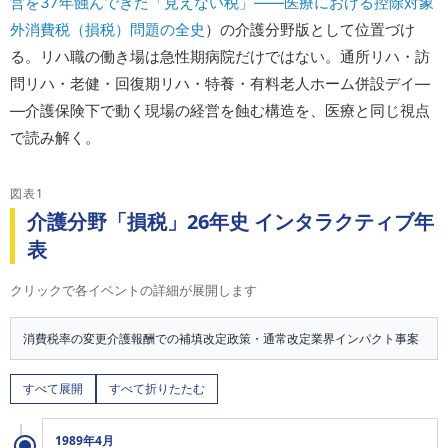
営を37年蝕んできた「見えない税」――医療における控除対象
外消費税（損税）問題の全史
）の介護分野版として位置づけ
る。リハ職の働き場は急性期病院だけではない。通所リハ・訪
問リハ・老健・回復期リハ・特養・有料老人ホーム併設デイ―
―介護保険下で動く現場の経営を蝕む構造を、医療と同じ視点
で読み解く。
図表1
介護分野「損税」26年史 インタラクティブ年
表
クリックで各イベントの詳細が展開します
消費税率の変更
介護報酬での補填改定
政策・通常改定
業界インパクト事案
すべて展開
すべて折りたたむ
1989年4月