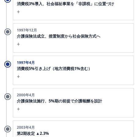
消費税3%導入、社会福祉事業を「非課税」に位置づけ
+
1988年12月に消費税法が成立、翌1989年4月施行。社会保険診
1997年12月
療と同じく社会福祉事業（措置事業を含む）も「社会政策的配
介護保険法成立、措置制度から社会保険方式へ
慮を要するもの」として
非課税取引
に位置づけられた（消費税
+
法第6条・別表第二第7号系）。
EU型VATで明確だった「ゼロ税率」と「非課税」の違いは、介
1963年制定の老人福祉法に基づく措置制度から、社会保険方式
1997年4月
護分野でも当時十分認識されていなかった。介護保険制度はま
への転換が決定。施行は2000年4月。公費5割・保険料5割・利
消費税5%引き上げ（地方消費税1%含む）
だ存在していない時代。
用者1割負担の財政構造が設計された。
+
消費税が3%から5%へ引き上げ。医療側は対応改定として全体
2000年4月
（うち本体+0.32%）。介護はまだ介護保険制度未施
+0.77%
介護保険法施行、5%期の前提で介護報酬を設計
+
行のため対応改定なし。
介護保険制度がスタート。指定居宅サービス・施設サービスを
2003年4月
「居宅介護サービス費の支給に係る居宅サービス」「施設介護
第2期改定 ▲2.3%