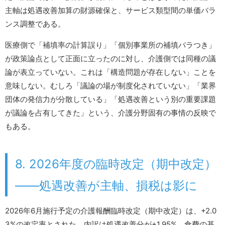
主軸は処遇改善加算の財源確保と、サービス類型間の単価バラ
ンス調整である。
医療側で「補填率の計算誤り」「個別事業所の補填バラつき」
が政策論点として正面に立ったのに対し、介護側では同種の議
論が表立っていない。これは「構造問題が存在しない」ことを
意味しない。むしろ「議論の場が制度化されていない」「業界
団体の発信力が分散している」「処遇改善という別の重要課題
が議論を占有してきた」という、介護分野固有の事情の反映で
もある。
8. 2026年度の臨時改定（期中改定）
――処遇改善が主軸、損税は影に
2026年6月施行予定の介護報酬臨時改定（期中改定）は、+2.0
3%の改定率とされた。内訳は処遇改善分が+1.95%、食費の基