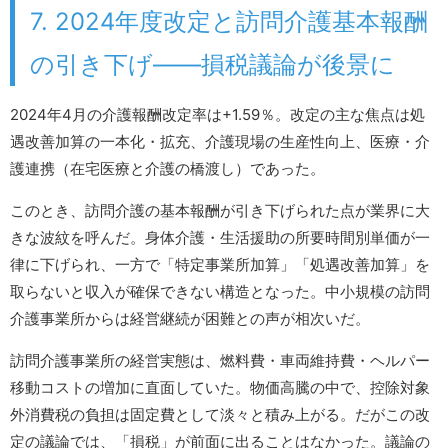
7. 2024年度改定と訪問介護基本報酬
の引き下げ――損税議論が後景に
2024年4月の介護報酬改定率は+1.59％。改定の主な焦点は処
遇改善加算の一本化・拡充、介護現場の生産性向上、医療・介
護連携（在宅医療と介護の橋渡し）であった。
このとき、訪問介護の基本報酬が引き下げられた点が業界に大
きな波紋を呼んだ。身体介護・生活援助の所要時間別単価が一
律に下げられ、一方で「特定事業所加算」「処遇改善加算」を
取らないと収入が確保できない構造となった。中小規模の訪問
介護事業所からは経営継続が困難との声が相次いだ。
訪問介護事業所の経営実態は、燃料費・車両維持費・ヘルパー
移動コストの増加に直面していた。物価高騰の中で、控除対象
外消費税の負担は固定費として淡々と積み上がる。だがこの改
定の議論では、「損税」が前面に出ることはなかった。議論の