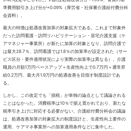
準費用額引き上げ分が+0.09%（厚労省・社保審介護給付費分科
会資料）。
最大の特徴は処遇改善加算の対象拡大である。これまで対象外
だった訪問看護・訪問リハビリテーション・居宅介護支援（ケ
アマネジャー事業所）が新たに加算の対象となり、訪問介護で
は最大28.7％、訪問看護では1.8％の加算率が設定された（サー
ビス区分・要件適用状況により実際の加算率は異なる）。介護
職員の月額1万円ベースアップ＋生産性向上で0.7万円＋通常昇
給0.2万円、最大月1.9万円の処遇改善を目指す制度設計であ
る。
しかし、この改定でも「損税」が単独の論点として議論される
ことはなかった。消費税率は10％で据え置かれており、新たな
税率引き上げに対応する必要がない。介護給付費分科会の議論
は、処遇改善加算の対象拡大の制度設計と、生産性向上要件の
運用、ケアマネ事業所への加算適用条件などに集中した。