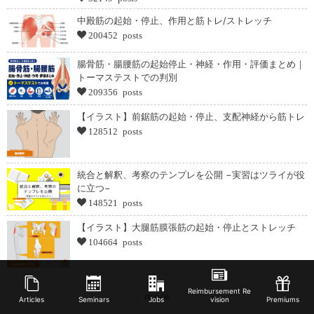
中殿筋の起始・停止、作用と筋トレ/ストレッチ
200452 posts
腸骨筋・腸腰筋の起始停止・神経・作用・評価まとめ｜
トーマステストでの判別
209356 posts
【イラスト】前鋸筋の起始・停止、支配神経から筋トレ
128512 posts
統合と解釈、考察のテンプレを公開 −実習はツライが役
に立つ−
148521 posts
【イラスト】大腿筋膜張筋の起始・停止とストレッチ
104664 posts
Reimbursement Re
more
Articles
Seminars
Jobs
vision
Premiums