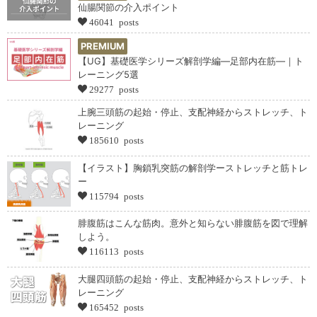
仙腸関節の介入ポイント
46041 posts
PREMIUM
【UG】基礎医学シリーズ解剖学編―足部内在筋―｜ト
レーニング5選
29277 posts
上腕三頭筋の起始・停止、支配神経からストレッチ、ト
レーニング
185610 posts
【イラスト】胸鎖乳突筋の解剖学ーストレッチと筋トレ
ー
115794 posts
腓腹筋はこんな筋肉。意外と知らない腓腹筋を図で理解
しよう。
116113 posts
大腿四頭筋の起始・停止、支配神経からストレッチ、ト
レーニング
165452 posts